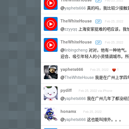
Feb 25, 2022
OP
@
yaphets666
真的吗，我比较少接触到 
TheWhiteHouse
Feb 25, 2022
OP
@
zzyyqq
上海安家挺难的吧应该，我
TheWhiteHouse
Feb 25, 2022
OP
@
linbingcheng
对对，他有一种地气。
迎合、吸引年轻人的小资情调城市。所
yaphets666
1
Feb 25, 2022
@
TheWhiteHouse
我是在广州上学四年
pydiff
Feb 25, 2022 via iPhone
@
yaphets666
我在广州几年了都没经
honamx
Feb 25, 2022
@
yaphets666
这也能叫排外。。。