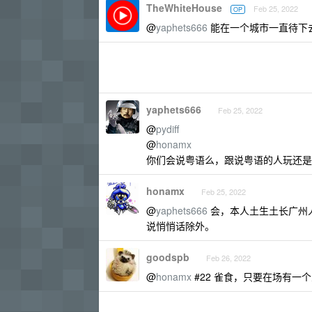
TheWhiteHouse
Feb 25, 2022
OP
@
yaphets666
能在一个城市一直待下
yaphets666
Feb 25, 2022
@
pydiff
@
honamx
你们会说粤语么，跟说粤语的人玩还是
honamx
Feb 25, 2022
@
yaphets666
会，本人土生土长广州
说悄悄话除外。
goodspb
Feb 26, 2022
@
honamx
#22 雀食，只要在场有一