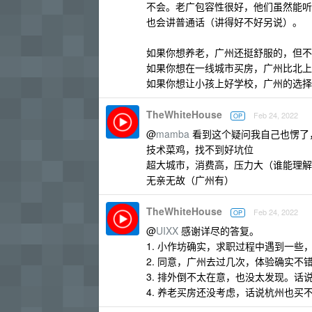
不会。老广包容性很好，他们虽然能听
也会讲普通话（讲得好不好另说）。
如果你想养老，广州还挺舒服的，但不
如果你想在一线城市买房，广州比北上
如果你想让小孩上好学校，广州的选择
TheWhiteHouse
Feb 24, 2022
OP
@
mamba
看到这个疑问我自己也愣了
技术菜鸡，找不到好坑位
超大城市，消费高，压力大（谁能理解
无亲无故（广州有）
TheWhiteHouse
Feb 24, 2022
OP
@
UIXX
感谢详尽的答复。
1. 小作坊确实，求职过程中遇到一
2. 同意，广州去过几次，体验确实不
3. 排外倒不太在意，也没太发现。话
4. 养老买房还没考虑，话说杭州也买不