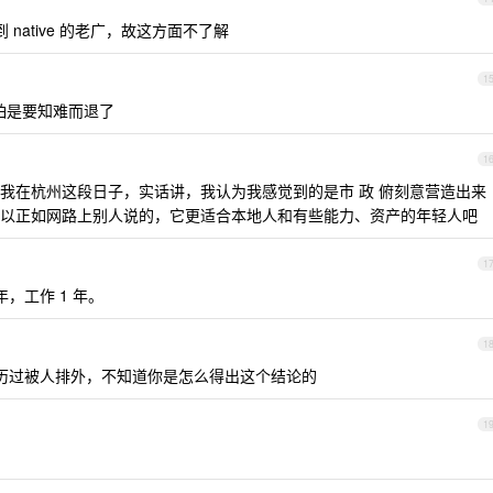
native 的老广，故这方面不了解
1
怕是要知难而退了
1
我在杭州这段日子，实话讲，我认为我感觉到的是市 政 俯刻意营造出来
以正如网路上别人说的，它更适合本地人和有些能力、资产的年轻人吧
1
，工作 1 年。
1
历过被人排外，不知道你是怎么得出这个结论的
1