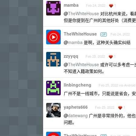
mamba
1
Feb 24, 2022
@
TheWhiteHouse
对比杭州来说，看
但是你提到在广州的其他好处（消费更
TheWhiteHouse
Feb 24, 2022
OP
@
mamba
是啊，这种关头确实纠结
zzyyqq
1
Feb 25, 2022
@
TheWhiteHouse
或许可以多考虑一
不知道入籍政策如何。
linbingcheng
Feb 25, 2022 via Android
广州不是一线城市，只能说是省会，安
yaphets666
1
Feb 25, 2022
@
datiewang
广州是非常排外的，他也
问题。
TheWhiteHouse