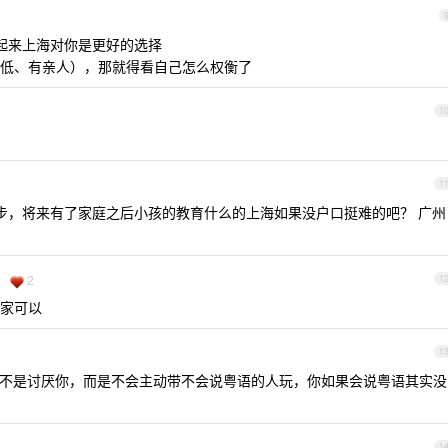
起来上海对你是更好的选择
低、有亲人），那就得看自己怎么权衡了
1
1
步，将来有了家庭之后小孩的教育什么的上海如果没户口挺难的吧？ 广州
2
1
家可以
1
不是讨厌你，而是不会主动带不会说粤语的人玩，你如果会说粤语其实没
1