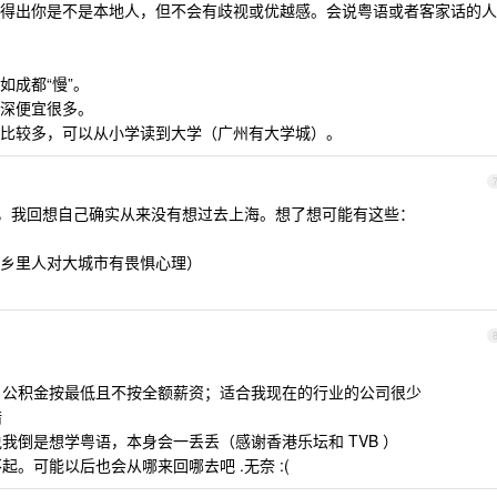
得出你是不是本地人，但不会有歧视或优越感。会说粤语或者客家话的人
如成都“慢”。
深便宜很多。
比较多，可以从小学读到大学（广州有大学城）。
，我回想自己确实从来没有想过去上海。想了想可能有这些：
乡里人对大城市有畏惧心理）
些，公积金按最低且不按全额薪资；适合我现在的行业的公司很少
错
说我倒是想学粤语，本身会一丢丢（感谢香港乐坛和 TVB ）
起。可能以后也会从哪来回哪去吧 .无奈 :(