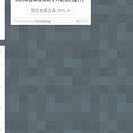
现在充值立返 20% 🎉
Promoted by
nicoljiang
PRO
1
2
3
4