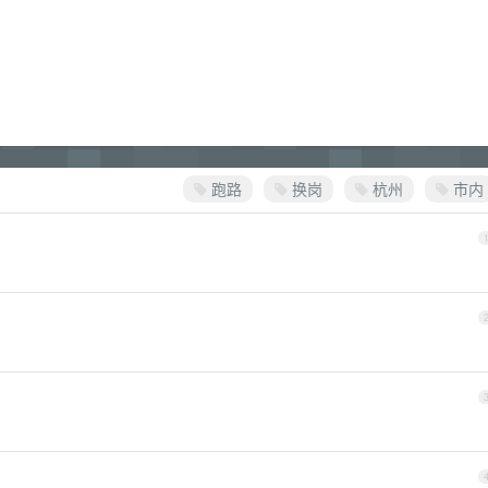
跑路
换岗
杭州
市内