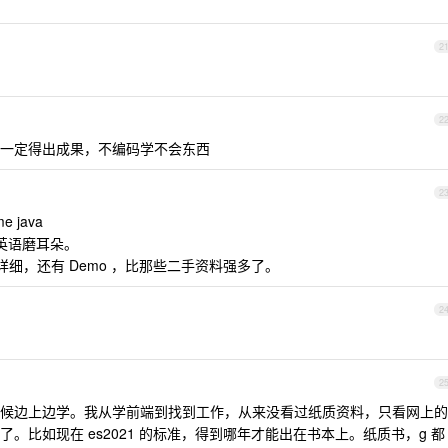
2
2
一定得出成果，不编码学不会东西
2
e java
学英语磨耳朵。
当详细，还有 Demo ，比那些二手资料强多了。
2
2
候边上边学。我从学前端到找到工作，从来没看过纸质资料，只看网上的
。比如现在 es2021 的标准，得到哪年才能出在书本上。纸质书，g 都