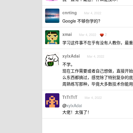
cnrting
Mar 4, 2022
Google 不够你学的?
xmai
2
Mar 4, 2022
学习这件事不在乎有没有人教你，最重
xylxAdai
Mar 4, 2022
不学。
现在工作需要或者自己想做，直接开始
么东西都搞过，感觉除了特别复杂的底
周熟练写那种，毕竟大多数技术你能用到
TtTtTtT
Mar 4, 2022
@
xylxAdai
大佬！太强了！