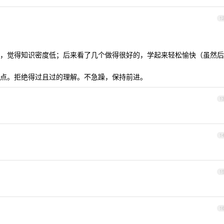
1
，觉得知识密度低；后来看了几个做得很好的，学起来轻松愉快（虽然后
点。拒绝得过且过的理解。不急躁，保持前进。
1
1
1
1