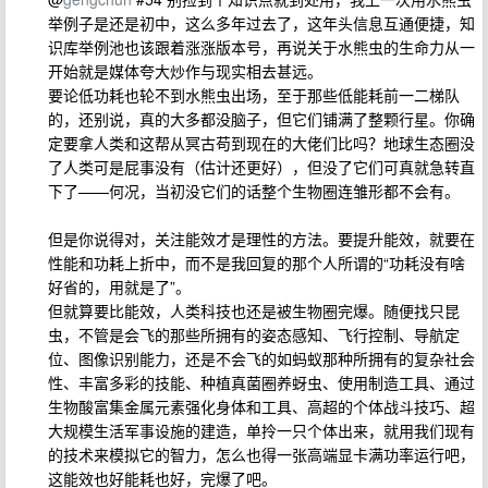
举例子是还是初中，这么多年过去了，这年头信息互通便捷，知
识库举例池也该跟着涨涨版本号，再说关于水熊虫的生命力从一
开始就是媒体夸大炒作与现实相去甚远。
要论低功耗也轮不到水熊虫出场，至于那些低能耗前一二梯队
的，还别说，真的大多都没脑子，但它们铺满了整颗行星。你确
定要拿人类和这帮从冥古苟到现在的大佬们比吗？地球生态圈没
了人类可是屁事没有（估计还更好），但没了它们可真就急转直
下了——何况，当初没它们的话整个生物圈连雏形都不会有。
但是你说得对，关注能效才是理性的方法。要提升能效，就要在
性能和功耗上折中，而不是我回复的那个人所谓的“功耗没有啥
好省的，用就是了”。
但就算要比能效，人类科技也还是被生物圈完爆。随便找只昆
虫，不管是会飞的那些所拥有的姿态感知、飞行控制、导航定
位、图像识别能力，还是不会飞的如蚂蚁那种所拥有的复杂社会
性、丰富多彩的技能、种植真菌圈养蚜虫、使用制造工具、通过
生物酸富集金属元素强化身体和工具、高超的个体战斗技巧、超
大规模生活军事设施的建造，单拎一只个体出来，就用我们现有
的技术来模拟它的智力，怎么也得一张高端显卡满功率运行吧，
这能效也好能耗也好，完爆了吧。