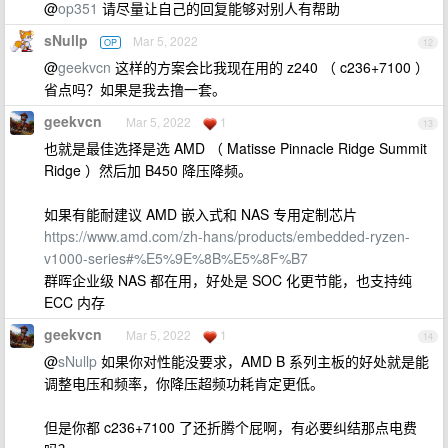
@
op351
请尽量让自己的回复能够对别人有帮助
sNullp
Mar 5, 2022
OP
12
@
geekvcn
这样的方案会比我现在用的 z240 （ c236+7100 ）
省点吗？如果是我去撸一套。
geekvcn
Mar 5, 2022
1
13
也就是最佳选择是选 AMD （ Matisse Pinnacle Ridge Summit
Ridge ）然后加 B450 降压降频。
如果有能耐建议 AMD 嵌入式和 NAS 专用定制芯片
https://www.amd.com/zh-hans/products/embedded-ryzen-
v1000-series#%E5%9E%8B%E5%8F%B7
群晖企业级 NAS 都在用，好处是 SOC 化更节能，也支持纯
ECC 内存
geekvcn
Mar 5, 2022
1
14
@
sNullp
如果你对性能没要求，AMD B 系列主板的好处就是能
调整电压和频率，你降压超频功耗肯定更低。
但是你都 c236+7100 了还折腾个屁啊，有必要纠结那点电费