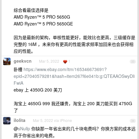
综合看最佳选择是
AMD Ryzen™ 5 PRO 5650G
AMD Ryzen™ 5 PRO 5650GE
因为是最新的架构，单核性能更好，能效比也更高，三级缓存是
完整的 16M ，未来你有更高的性能需求频率加回来也会获得相
应的性能。
geekvcn
Mar 5, 2022
1
33
卧槽
https://www.ebay.com/itm/165346673691?
epid=27040579281&hash=item267f6e041b:g:QTEAAOSwyDli
FwiA
ebay 上 4350G 200 美刀
淘宝上 4650G 999 我还嫌贵，淘宝上 200 美刀能买到 4750G
了
ilolita
Mar 5, 2022 via iPhone
34
@
sNullp
你缺那一年省出来的几十块电费吗？你换方案的成本远
高于你省出来的电费。