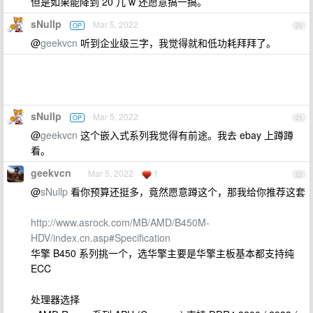
但是如果能降到 20 几 w 还愿意搞一搞。
sNullp
Mar 5, 2022
OP
20
@
geekvcn
听到企业级三字，我觉得就和低功耗拜拜了。
sNullp
Mar 5, 2022
OP
21
@
geekvcn
这个嵌入式系列我觉得有前途。我去 ebay 上蹲蹲
看。
geekvcn
Mar 5, 2022
1
22
@
sNullp
看你预算还挺多，竟然愿意蹲这个，那我给你推荐这套
http://www.asrock.com/MB/AMD/B450M-
HDV/index.cn.asp#Specification
华擎 B450 系列挑一个，选华擎主要是华擎主板基本都支持纯
ECC
处理器选择