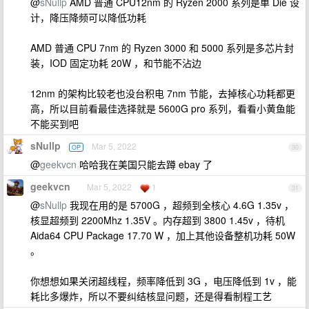
@
sNullp
AMD 普通 CPU12nm 的 Ryzen 2000 系列是单 Die 设
计，降压降频可以降低功耗
AMD 普通 CPU 7nm 的 Ryzen 3000 和 5000 系列是多芯片封
装，IOD 固定功耗 20W ，和节能不沾边
12nm 的架构比较老也没台积电 7nm 节能，去掉核心功耗都更
高，所以目前看最佳选择就是 5600G pro 系列，看看小黄鱼能
不能买到吧
sNullp
Mar 5, 2022
OP
30
@
geekvcn
哈哈我在美国只能去蹲 ebay 了
geekvcn
Mar 5, 2022
1
31
@
sNullp
我现在用的是 5700G ，超频到全核心 4.6G 1.35v ，
核显超频到 2200Mhz 1.35V 。内存超到 3800 1.45v ，待机
Aida64 CPU Package 17.70 W ，加上其他设备整机功耗 50W
。
你想想如果关闭超线程，频率降低到 3G ，电压降低到 1v ，能
耗比多爆炸，所以不要纠结核显问题，还是得看制程工艺