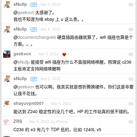
sNullp
Mar 5, 2022
OP
38
@
geekvcn
太感谢了。
我也不知道为啥 ebay 上 u 这么贵。。
sNullp
Mar 5, 2022
OP
39
@
documentzhangx66
硬盘插路由器就算了，wifi 插座也算是个
方案。。。
geekvcn
Mar 5, 2022
1
40
@
sNullp
能接受 wifi 插座为什么不直接网络唤醒，照理说 c236
主板肯定支持网络唤醒啊
sNullp
Mar 5, 2022
OP
41
@
geekvcn
也可以啊。我其实就是想折腾换硬件，你们这是非要
让我不花钱。
shayuvpn0001
Mar 5, 2022
42
能达到 Z240 稳定性的没几个吧，HP 的工作站真的很不错的。
ZRS
Mar 5, 2022 via iPhone
43
C236 的 e3 有几个 TDP 低的，比如 1240L v5