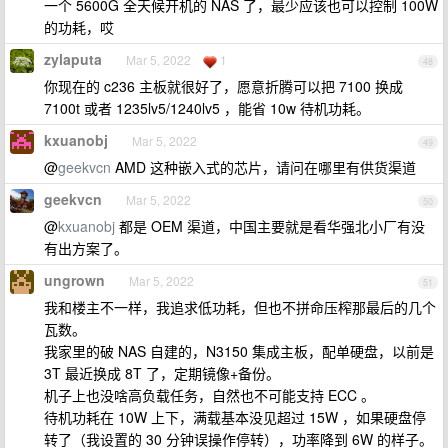
一个 5600G 全天候开机的 NAS 了，最少应该也可以控制 100W
的功耗，哎
zylaputa
Mar 5, 2022
1
48
你现在的 c236 主板就很好了，愿意折腾可以把 7100 换成
7100t 或者 1235lv5/1240lv5 ，能省 10w 待机功耗。
kxuanobj
Mar 5, 2022
49
@
geekvcn
AMD 这种嵌入式的芯片，请问在哪里有供货渠道
geekvcn
Mar 5, 2022
50
@
kxuanobj
都是 OEM 渠道，中国主要就是看华强北小厂有没
有出方案了。
ungrown
Mar 5, 2022
51
我和楼主不一样，我追求低功耗，但也不拼命压榨那最后的几个
瓦数。
我家里的破 NAS 自建的，N3150 集成主板，配单硬盘，以前是
3T 最近换成 8T 了，定期镜像+备份。
机子上也没啥高负载任务，自然也不可能支持 ECC 。
待机功耗在 10W 上下，满载基本没见超过 15W ，如果硬盘停
转了（我设置的 30 分钟误操作停转），功率降到 6W 的样子。