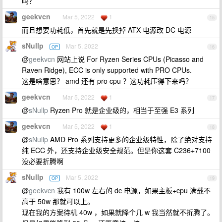
吗？
geekvcn
Mar 5, 2022
1
15
而且想要功耗低，首先就是先换掉 ATX 电源改 DC 电源
sNullp
Mar 5, 2022
OP
16
@
geekvcn
网站上说 For Ryzen Series CPUs (Picasso and
Raven Ridge), ECC is only supported with PRO CPUs.
这是啥意思？ amd 还有 pro cpu ？这功耗压得下来吗？
geekvcn
Mar 5, 2022
1
17
@
sNullp
Ryzen Pro 就是企业级的，相当于至强 E3 系列
geekvcn
Mar 5, 2022
1
18
@
sNullp
AMD Pro 系列支持更多的企业级特性，除了绝对支持
纯 ECC 外，还支持企业级安全规范。但是你这套 C236+7100
没必要折腾啊
sNullp
Mar 5, 2022
OP
19
@
geekvcn
我有 100w 左右的 dc 电源，如果主板+cpu 满载不
高于 50w 那就可以上。
现在我的方案待机 40w ，如果就降个几 w 我当然就不折腾了。