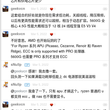
芯片和供电芯片更少
geekvcn
Mar 5, 2022
1
25
这套组合的好处就是你现在需求低功耗，关超线程，降压降频，
以后有更高性能需求还可以超频，相当于动态扩容。5600G 全
核心 4.5G 性能大概相当于 12 核 24 线程至强 E5 V3 V4
geekvcn
Mar 5, 2022
1
26
不好意思。AMD 也开始玩阴的了
*For Ryzen 系列 APU (Picasso, Cezanne, Renoir 和 Raven
Ridge), ECC is only supported with PRO 处理器.
5600G 也需要 PRO 系列才支持 ECC
sNullp
Mar 5, 2022
OP
27
@
geekvcn
感谢！我去撸一套。
回头测一下如果满载功耗够低能上 dc 电源那就美滋滋啦
sNullp
Mar 5, 2022
OP
28
@
geekvcn
我查了一下，只有 apu 才搞这个。ryzen 普通的 u
都支持 ecc 。做 nas 也不需要显卡。
geekvcn
Mar 5, 2022
1
29