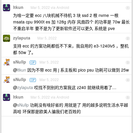
ltkun
Mar 5, 2022 via Android
1
为啥一定要 ecc 八块机械不待机 3 块 ssd 2 根 nvme 一根
msata cpu 9900t es 加 128g 内存 风扇四个 的功率是 70w 最长
不重启半年 要不是为了更新软件还可以更久 系统是 pve
zylaputa
Mar 5, 2022
2
支持 ecc 的方案功耗都低不下来，我自用的 e3-1240lv5 ，整机
都 50w 了。
sNullp
Mar 5, 2022
OP
3
@
ltkun
因为不带 ecc 用 j 系主板和 pico psu 功耗可以做到 25w
sNullp
Mar 5, 2022
OP
4
@
zylaputa
哎找不到别的方案我这 z240 就继续用着了…
ltkun
Mar 5, 2022 via Android
5
@
sNullp
功耗没有啥好省的 用就是了 用的越多说明生活水平越
高哈 环保那是欧美人骗我们老百姓的