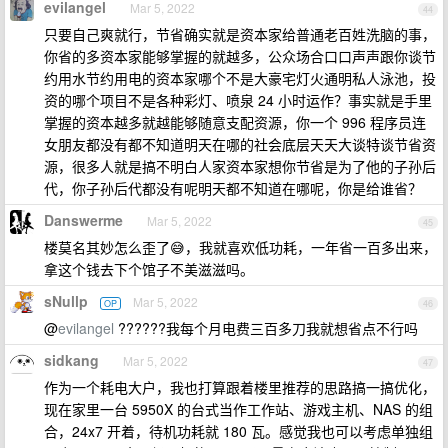
evilangel
Mar 5, 2022
44
只要自己爽就行，节省确实就是资本家给普通老百姓洗脑的事，
你省的多资本家能够掌握的就越多，公众场合口口声声跟你谈节
约用水节约用电的资本家哪个不是大豪宅灯火通明私人泳池，投
资的哪个项目不是各种彩灯、喷泉 24 小时运作？事实就是手里
掌握的资本越多就越能够随意支配资源，你一个 996 程序员连
女朋友都没有都不知道明天在哪的社会底层天天大谈特谈节省资
源，很多人就是搞不明白人家资本家想你节省是为了他的子孙后
代，你子孙后代都没有呢明天都不知道在哪呢，你是给谁省？
Danswerme
Mar 5, 2022
45
楼莫名其妙怎么歪了😅，我就喜欢低功耗，一年省一百多出来，
拿这个钱去下个馆子不美滋滋吗。
sNullp
Mar 5, 2022
OP
46
@
evilangel
??????我每个月电费三百多刀我就想省点不行吗
sidkang
Mar 5, 2022
47
作为一个耗电大户，我也打算跟着楼里推荐的思路搞一搞优化，
现在家里一台 5950X 的台式当作工作站、游戏主机、NAS 的组
合，24x7 开着，待机功耗就 180 瓦。感觉我也可以考虑单独组