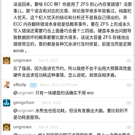
话说回来，要啥 ECC 啊？你是用了 ZFS 担心内存里跳错？没那
事儿，那个谣言和对应的文章、辩论我早很多年就看过，纯属杞
人忧天，这个杞人忧天的结论和分析还不是我自己得出的。非
ECC 内存翻转错误本身就是低概率事件，要在 ZFS 上形成永久
写入错误还需要巧合上面叠巧合叠个三四层。硬盘本身出问题导
致数据损坏的概率都要比那大得多，话说大容量 ZFS 存储池出
错很常见的，靠的都是各种冗余进行及时修复，前提当然是定期
scrub 。
ungrown
Mar 5, 2022
52
忘了强调，因为我讲究节约，所以我绝不会干出用大预算高性能
硬件去追求低功耗这种事情，怎么说呢，就很自相矛盾。
sNullp
Mar 6, 2022 via iPhone
OP
53
@
ungrown
只有一块硬盘的话确实不用 ecc
gengchun
Mar 8, 2022
54
@
ungrown
水熊虫也低功耗，但没有发展出大脑。要比较的不
是功耗是能效。
ungrown
Mar 8, 2022
55
@
gengchun
#54 别捡到个知识点就到处用，我上一次用水熊虫