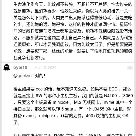
生命演化到今天，能效都不拉胯，互相拉不开差距。性命攸关的
就是能耗，谁消耗得少，谁躲过灭绝。你以为人类的祖先一关一
关是怎么苟下来的。人类要冲出太阳系也得靠低功耗，就是要吃
的少，还能跑的远、跑得快，这样的物种才能铺满宇宙。星际空
间的贫瘠程度连荒漠冻土都望尘莫及，能耗不低到极限就没有活
路，不服那就窝在这颗星球上自己弄死自己。人类就是因为科技
还很原始，所以才要强调能效，因为能效太低了。但是想要提高
能效，想要榨干那一丝丝的能量，就要拼了命地在低功耗领域疯
狂竞争创新才行。
byte10
Mar 12, 2022
56
@
geekvcn
对的！
楼主如果要 ecc 的话，我不知道怎么搞。如果不要 ECC ，那么
就是直接上 6W 的那种小主机主板，我用的就是 N4100 ，j3060
，只要这个主板具备 minipcie ，M.2 无线网卡，nvme 其中一个
接口类型，那么就可以转 5 sata 。有一个 J3455 的小主机，就
具备 nvme ，minipcie ，非常的划算，400+块钱的主机就 OK
了。
我目前的方案就是用 J3060,主板，转了 5SATA ，这个主板只有