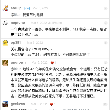
sNullp
Mar 5, 2022
OP
6
@
ltkun
我爱节约电费
neptuno
Mar 5, 2022 via iPhone
7
一年也就省个一百多，换来换去不划算，nas 稳定一点好，要省
电可以上成品 nas
op351
Mar 5, 2022
8
关机最省电了 0w 啊 0w-。-
不过我的 nas 7*24 小时都挂着 bt 不可能关机就是了
ungrown
Mar 5, 2022
1
9
@
ltkun
地球 45 亿年的生命演化应该教会你一个道理：只有低功
耗的生命体才能经得起考验。另外，资源消耗得多喝生活水平高
本来就不是什么值得追求的境界，无论从生存还是发展的角度出
发，都应该追求更高的资源利用率、尽可能降低能耗、能应对更
恶劣的环境的肉体和精神，肆意消费乃至浪费资源就应该严厉打
击，还就得从欧美发达国家先下手，无非是打不过而已。
geekvcn
Mar 5, 2022
1
10