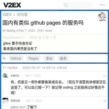
V2EX
问与答
›
国内有类似 github pages 的服务吗
By
fasling
at Mar 7, 2022 · 3491 views
Supplement 1 · 2022 年 3 月 7 日
gitee 要手持身份证
看来国内果然是没有了
GitHub
Pages
类似
服务
11 replies
•
2022-03-07 14:25:14 +08:00
cwcc
Mar 7, 2022
1
有，但是无一例外都要备案或实名。（现在不清楚具体哪家还在
运营了，可以自己搜一下？我记得 coding 之前我用过好像还不
错）
falost
Mar 7, 2022
2
gitee.com
了解下