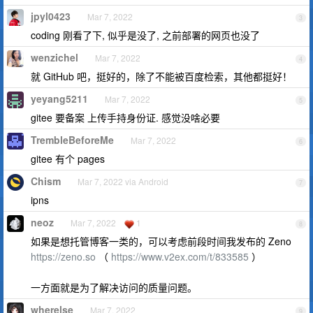
jpyl0423
Mar 7, 2022
3
coding 刚看了下, 似乎是没了, 之前部署的网页也没了
wenzichel
Mar 7, 2022
4
就 GitHub 吧，挺好的，除了不能被百度检索，其他都挺好！
yeyang5211
Mar 7, 2022
5
gitee 要备案 上传手持身份证. 感觉没啥必要
TrembleBeforeMe
Mar 7, 2022
6
gitee 有个 pages
Chism
Mar 7, 2022 via Android
7
ipns
neoz
Mar 7, 2022
1
8
如果是想托管博客一类的，可以考虑前段时间我发布的 Zeno
https://zeno.so
（
https://www.v2ex.com/t/833585
）
一方面就是为了解决访问的质量问题。
wherelse
Mar 7, 2022
9