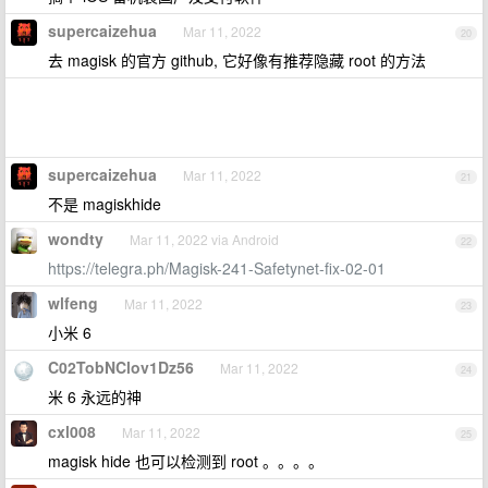
supercaizehua
Mar 11, 2022
20
去 magisk 的官方 github, 它好像有推荐隐藏 root 的方法
supercaizehua
Mar 11, 2022
21
不是 magiskhide
wondty
Mar 11, 2022 via Android
22
https://telegra.ph/Magisk-241-Safetynet-fix-02-01
wlfeng
Mar 11, 2022
23
小米 6
C02TobNClov1Dz56
Mar 11, 2022
24
米 6 永远的神
cxl008
Mar 11, 2022
25
magisk hide 也可以检测到 root 。。。。