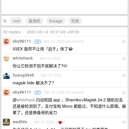
root
备用机
lineage
列表
32 replies
•
2022-03-14 18:37:49 +08:00
sky96111
Mar 10, 2022 via Android
OP
1
V2EX 竟然不让用「迫于」体了😂
whitehack
Mar 10, 2022
2
你让它检测不到不就解决了?🐶
liyang5945
Mar 10, 2022
3
magsik hide 解决不了？
sky96111
Mar 10, 2022 via Android
OP
4
@
whitehack
闪动校园 app ，Shamiko+Magisk 24.2 随机包名
还是被检测到了，支付宝和 Mono 都能过，不知道什么原理。躲
累了，还是换备用机省力
wedfds
Mar 10, 2022
1
5