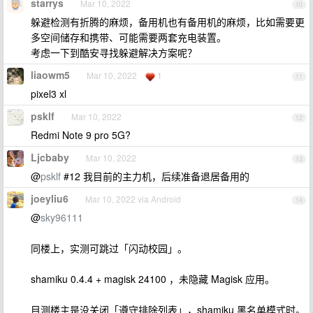
starrys
Mar 10, 2022
10
躲避检测有折腾的麻烦，备用机也有备用机的麻烦，比如需要更
多空间储存和携带、可能需要两套充电装置。
考虑一下到酷安寻找躲避解决方案呢？
liaowm5
Mar 10, 2022
1
11
pixel3 xl
psklf
Mar 10, 2022
12
Redmi Note 9 pro 5G?
Ljcbaby
Mar 10, 2022
13
@
psklf
#12 我目前的主力机，后续准备退居备用的
joeyliu6
Mar 10, 2022 via Android
14
@
sky96111
同楼上，实测可跳过「闪动校园」。
shamiku 0.4.4 + magisk 24100 ，未隐藏 Magisk 应用。
目测楼主是没关闭「遵守排除列表」，shamiku 黑名单模式时。