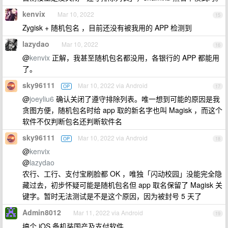
kenvix
Mar 10, 2022
15
Zygisk + 随机包名 ，目前还没有被我用的 APP 检测到
lazydao
Mar 10, 2022
16
@
kenvix
正解，我甚至随机包名都没用，各银行的 APP 都能用
了。
sky96111
Mar 10, 2022 via Android
OP
17
@
joeyliu6
确认关闭了遵守排除列表。唯一想到可能的原因是我
贪图方便，随机包名时给 app 取的新名字也叫 Magisk ，而这个
软件不仅判断包名还判断软件名
sky96111
Mar 10, 2022 via Android
OP
18
@
kenvix
@
lazydao
农行、工行、支付宝刷脸都 OK ，唯独「闪动校园」没能完全隐
藏过去，初步怀疑可能是随机包名但 app 取名保留了 Magisk 关
键字。暂时无法测试是不是这个原因，因为被封号 5 天了
Admin8012
Mar 11, 2022 via Android
19
搞个 iOS 备机装国产及支付软件