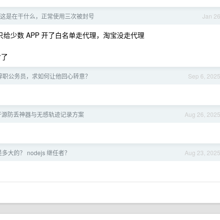
这是在干什么，正常使用三次被封号
Jan 2
只给少数 APP 开了白名单走代理，淘宝没走代理
封了
辞职公务员，求如何让他回心转意？
Sep 6, 202
ag：开源防丢神器与无感轨迹记录方案
Aug 26, 202
是多大的？ nodejs 继任者？
Aug 23, 202