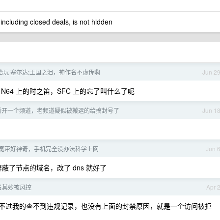
 including closed deals, is not hidden
开始玩 塞尔达:王国之泪，神作名不虚传啊
Jun 2
64 上的时之笛，SFC 上的忘了叫什么了呢
新开一个频道，老频道疑似被搬运的给搞封号了
Jun 1
宽带好神奇，手机完全没办法科学上网
Jun 
 屏蔽了节点的域名，改了 dns 就好了
莫名其妙被风控
Apr 
不过我的查不到违规记录，也没有上面的封禁原因，就是一个访问被拒