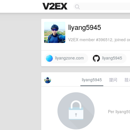
liyang5945
V2EX member #396512, joined on
liyangzone.com
liyang5945
liyang5945
提问
技
Per liyang59