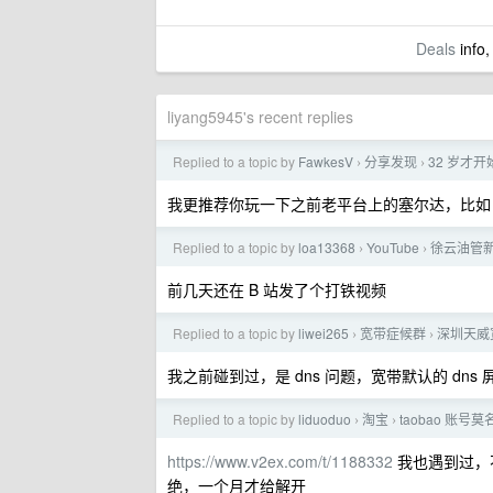
Deals
info,
liyang5945's recent replies
Replied to a topic by
FawkesV
分享发现
32 岁才
›
›
我更推荐你玩一下之前老平台上的塞尔达，比如 N
Replied to a topic by
loa13368
YouTube
徐云油管
›
›
前几天还在 B 站发了个打铁视频
Replied to a topic by
liwei265
宽带症候群
深圳天威
›
›
我之前碰到过，是 dns 问题，宽带默认的 dns
Replied to a topic by
liduoduo
淘宝
taobao 账号
›
›
https://www.v2ex.com/t/1188332
我也遇到过，
绝，一个月才给解开