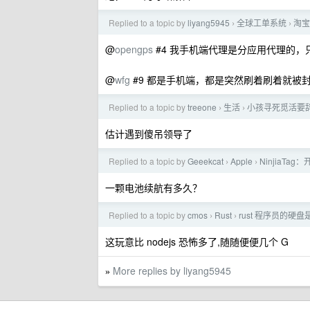
Replied to a topic by
liyang5945
全球工单系统
淘宝
›
›
@
opengps
#4 我手机端代理是分应用代理的，
@
wfg
#9 都是手机端，都是突然刷着刷着就被
Replied to a topic by
treeone
生活
小孩寻死觅活要
›
›
估计遇到傻吊领导了
Replied to a topic by
Geeekcat
Apple
NinjiaT
›
›
一颗电池续航有多久？
Replied to a topic by
cmos
Rust
rust 程序员的硬盘
›
›
这玩意比 nodejs 恐怖多了,随随便便几个 G
More replies by liyang5945
»