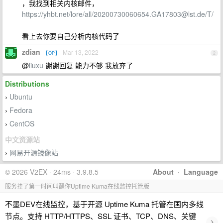
，我找到相关内核邮件，
https://yhbt.net/lore/all/
20200730060654.GA17803@lst.de
/T/
看上去你要自己分析内核代码了
zdian
Mar 13, 2022
OP
2
@
liuxu
谢谢回复 能力不够 我放弃了
Distributions
Ubuntu
›
Fedora
›
CentOS
›
中文资源站
网易开源镜像站
›
© 2026 V2EX · 24ms · 3.9.8.5
About
·
Language
服务挂了第一时间叫醒你Uptime Kuma在线监控托管版
不墨DEV在线监控，基于开源 Uptime Kuma 托管在国内多线
节点。支持 HTTP/HTTPS、SSL 证书、TCP、DNS、关键
›