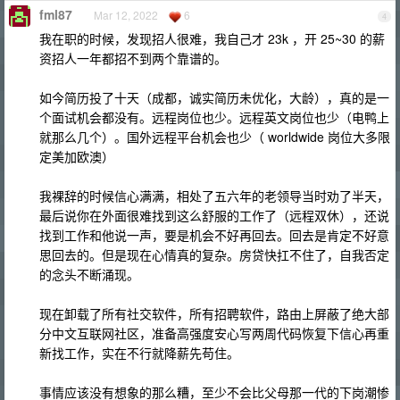
fml87
Mar 12, 2022
6
4
我在职的时候，发现招人很难，我自己才 23k ，开 25~30 的薪
资招人一年都招不到两个靠谱的。
如今简历投了十天（成都，诚实简历未优化，大龄），真的是一
个面试机会都没有。远程岗位也少。远程英文岗位也少（电鸭上
就那么几个）。国外远程平台机会也少（ worldwide 岗位大多限
定美加欧澳）
我裸辞的时候信心满满，相处了五六年的老领导当时劝了半天，
最后说你在外面很难找到这么舒服的工作了（远程双休），还说
找到工作和他说一声，要是机会不好再回去。回去是肯定不好意
思回去的。但是现在心情真的复杂。房贷快扛不住了，自我否定
的念头不断涌现。
现在卸载了所有社交软件，所有招聘软件，路由上屏蔽了绝大部
分中文互联网社区，准备高强度安心写两周代码恢复下信心再重
新找工作，实在不行就降薪先苟住。
事情应该没有想象的那么糟，至少不会比父母那一代的下岗潮惨