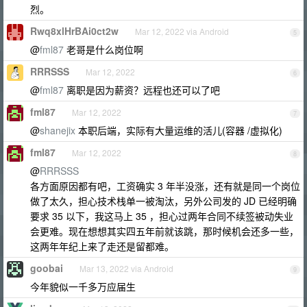
烈。
Rwq8xlHrBAi0ct2w
Mar 12, 2022 via Android
5
@
fml87
老哥是什么岗位啊
RRRSSS
Mar 12, 2022
6
@
fml87
离职是因为薪资？远程也还可以了吧
fml87
Mar 12, 2022
7
@
shanejix
本职后端，实际有大量运维的活儿(容器 /虚拟化)
fml87
Mar 12, 2022
8
@
RRRSSS
各方面原因都有吧，工资确实 3 年半没涨，还有就是同一个岗位
做了太久，担心技术栈单一被淘汰，另外公司发的 JD 已经明确
要求 35 以下，我这马上 35 ，担心过两年合同不续签被动失业
会更难。现在想想其实四五年前就该跳，那时候机会还多一些，
这两年年纪上来了走还是留都难。
goobai
Mar 13, 2022 via Android
9
今年貌似一千多万应届生