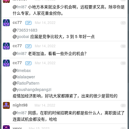
@
fml87
小地方本来就没多少机会啊，远程要求又高，除非你是
什么专家，人家花重金挖你。
cc77
Mar 14, 2022
OP
17
@
736531683
@
goobai
应届是竞争比较大，3 到 5 年好一点
cc77
Mar 14, 2022
OP
18
@
fml87
老哥加油，看看一些外企的机会？
cc77
Mar 14, 2022
OP
19
@
limebax
@
lalalaqwer
@
RatioPattern
@
youshangdepangzi
疫情加经济影响，好坑大家都蹲紧了，出来的很少是冒险的
night98
Mar 14, 2022
20
@
fml87
同感，在职的时候招聘来的都是些什么人，离职面试了
连面试机会都没有，哈哈
vevy
Mar 15, 2022
21