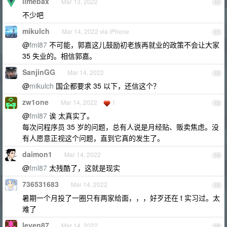
limebax
Mar 13, 2022
10
不少吧
mikulch
Mar 14, 2022 via iPhone
11
@
fml87
不可能，郭嘉这儿鼓励初老族再就业的政策不会让大家
35 失业的。相信郭嘉。
SanjinGG
Mar 14, 2022
12
@
mikulch
国企都要求 35 以下，还信这个？
zw1one
Mar 14, 2022
1
13
@
fml87
诶 太真实了。
每次问程序员 35 岁的问题，总有人说是月经贴、贩卖焦虑。没
有人愿意正视这个问题，直到它真的发生了。
daimon1
Mar 14, 2022
14
@
fml87
太残酷了，这就是现实
736531683
Mar 14, 2022
15
暑期一个月投了一圈只有两家给面，，，好歹还在 t 实习过。太
难了
leven87
Mar 14, 2022
16