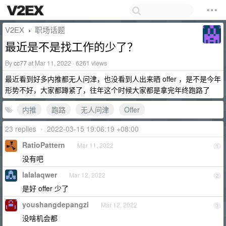
V2EX
职场话题
›
最近是不是找工作的少了？
By
cc77
at Mar 11, 2022 · 6261 views
最近看到好多内推都无人问津，也没看到人出来晒 offer ，是不是今年
形势不好，大家都蹲紧了，往年这个时候大家都是拿完年终跑路了
内推
跑路
无人问津
Offer
23 replies
•
2022-03-15 19:06:19 +08:00
RatioPattern
Mar 11, 2022
1
没有吧
lalalaqwer
Mar 12, 2022
2
是好 offer 少了
youshangdepangzi
Mar 12, 2022
3
没啥机会都