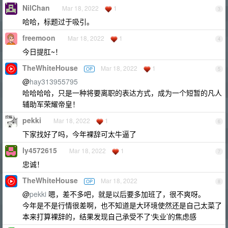
NilChan
Mar 18, 2022
1
3
哈哈，标题过于吸引。
freemoon
Mar 18, 2022
1
4
今日提肛~！
TheWhiteHouse
Mar 18, 2022
1
OP
5
@
hay313955795
哈哈哈哈，只是一种将要离职的表达方式，成为一个短暂的凡人
辅助军荣耀帝皇！
pekki
Mar 18, 2022
1
6
下家找好了吗，今年裸辞可太牛逼了
ly4572615
Mar 18, 2022
1
7
忠诚！
TheWhiteHouse
Mar 18, 2022
OP
8
@
pekki
嗯，差不多吧，就是以后要多加班了，很不爽呀。
今年是不是行情很差啊，也不知道是大环境使然还是自己太菜了
本来打算裸辞的，结果发现自己承受不了‘失业’的焦虑感