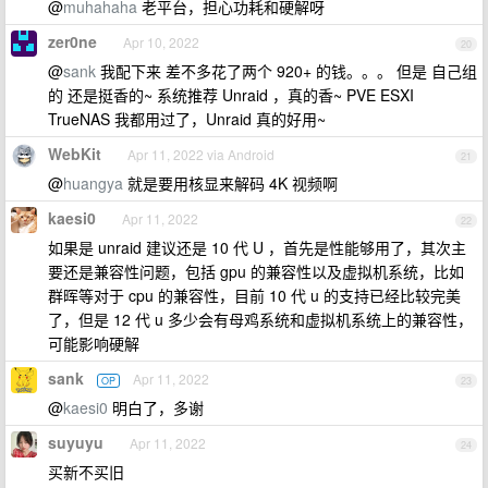
@
muhahaha
老平台，担心功耗和硬解呀
zer0ne
Apr 10, 2022
20
@
sank
我配下来 差不多花了两个 920+ 的钱。。。 但是 自己组
的 还是挺香的~ 系统推荐 Unraid ，真的香~ PVE ESXI
TrueNAS 我都用过了，Unraid 真的好用~
WebKit
Apr 11, 2022 via Android
21
@
huangya
就是要用核显来解码 4K 视频啊
kaesi0
Apr 11, 2022
22
如果是 unraid 建议还是 10 代 U ，首先是性能够用了，其次主
要还是兼容性问题，包括 gpu 的兼容性以及虚拟机系统，比如
群晖等对于 cpu 的兼容性，目前 10 代 u 的支持已经比较完美
了，但是 12 代 u 多少会有母鸡系统和虚拟机系统上的兼容性，
可能影响硬解
sank
Apr 11, 2022
OP
23
@
kaesi0
明白了，多谢
suyuyu
Apr 11, 2022
24
买新不买旧