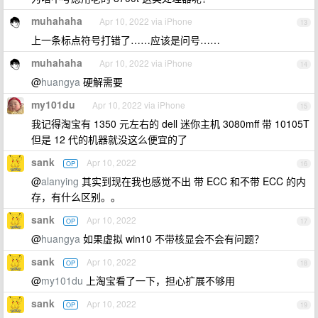
muhahaha
Apr 10, 2022 via iPhone
13
上一条标点符号打错了……应该是问号……
muhahaha
Apr 10, 2022 via iPhone
14
@
huangya
硬解需要
my101du
Apr 10, 2022 via iPhone
15
我记得淘宝有 1350 元左右的 dell 迷你主机 3080mff 带 10105T
但是 12 代的机器就没这么便宜的了
sank
Apr 10, 2022
OP
16
@
alanying
其实到现在我也感觉不出 带 ECC 和不带 ECC 的内
存，有什么区别。。
sank
Apr 10, 2022
OP
17
@
huangya
如果虚拟 win10 不带核显会不会有问题？
sank
Apr 10, 2022
OP
18
@
my101du
上淘宝看了一下，担心扩展不够用
sank
Apr 10, 2022
OP
19