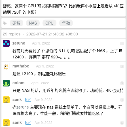
疑惑：这两个 CPU 可以实时硬解吗？比如我再小水管上观看从 4K 压
缩到 720P 的电影？
硬解
NAS
CPU
华勤
29 replies
•
2022-07-21 21:43:32 +08:00
zer0ne
Apr 9, 2022
1
我前几天看到了 乔思伯的 N11 机箱 然后配了个 NAS ，上了 i5
12400 ，弃用了 群晖 920+。。。
mythabc
Apr 9, 2022
2
建议 12100 ，制程能耗比碾压
colom
Apr 9, 2022
3
只是 NAS 的话，用近年的奔腾应该就够了，功耗低，4K 也支持
sank
Apr 9, 2022
OP
4
@
zer0ne
主要现在 nas 系统太简单了，小白可以轻松上手。群
晖价格太高了，性能一般，稍稍折腾就要性能吃紧了
sank
Apr 9, 2022
OP
5