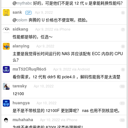
@
mythabc
好的，可是他们不是说 12 代 u 是拿能耗换性能吗？
sank
Apr 9, 2022
OP
6
@
colom
奔腾的 U 价格也不便宜啊，捂脸。
sidkang
Apr 9, 2022 via iPhone
7
性能都是够的，任选～
alanying
Apr 9, 2022
8
主要是我觉得长时间运行的 NAS 并应该配有 ECC 内存的 CPU
么？
mxT52CRuqR6o5
Apr 9, 2022 via Android
9
看你需求，12 代有 ddr5 和 pcie4.0 ，解码性能我不是太清楚
taresky
Apr 10, 2022
10
12100
huangya
Apr 10, 2022
11
是不是不带核显的 12100F 更划算呢？ nas 也用不到核显吧。
muhahaha
Apr 10, 2022 via iPhone
12
为啥不考虑用老的 8700t 这类处理器呢！