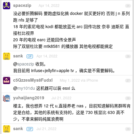
spacezip
Apr 14, 2022
25
没必要折腾解码 要跑虚拟化搞 docker 就买更好的 否则 j n 系列
跑 nfs 足够了
18 年的索尼电视 kodi 都能放蓝光 arc 回传功放 奈非 迪斯尼 直
接杜比视界
20 年的电视 earc 还能回传全景声
除了双层杜比要 mtk8581 的播放器 其他电视都能搞定
sank
Apr 14, 2022
OP
26
@
spacezip
收到。
我目前用 infuse+jellyfin+apple tv ，确实是不需要解码。
c5QzzesMys8FudxI
May 1, 2022 via iPhone
27
@
my101du
这机器可以装 esxi 么
yuhaijiang2019
Jul 21, 2022
28
楼主，我也想弄 12 代 u,直接养老 nas ，目前知道解码黑群晖肯
定是白给，其他的系统有支持的，这是 730 核显比 630 高不
少，不拿来解码纯属浪费啊
sank
Jul 21, 2022
OP
29