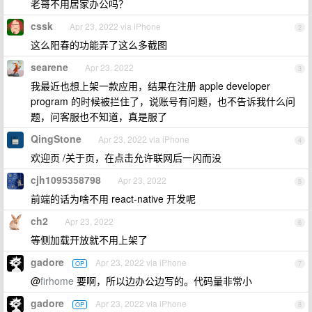
老哥不用居家办公吗？
cssk
Apr 23, 2022 via iPhone
2
这么阳春的功能弄了这么多截图
searene
Apr 23, 2022
3
我最近也想上架一款应用，结果在注册 apple developer
program 的时候被拦住了，说账号有问题，也不告诉我什么问
题，问客服也不知道，真是服了
QingStone
Apr 23, 2022 via iPhone
4
欢迎页 /关于页，在点击允许联网后一闪而没
cjh1095358798
Apr 23, 2022
5
前端的话为啥不用 react-native 开发呢
ch2
Apr 23, 2022
6
等侧加载开放就不用上架了
gadore
Apr 23, 2022 via iPhone
OP
7
@
firhome
要啊，所以边办公边写的。代码量非常小
gadore
Apr 23, 2022 via iPhone
OP
8