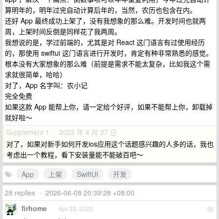
算明年的，明年过完自动计算后年的，当然，农历也包含在内。
还好 App 最终成功上架了，没有我想象的那么难。开发时间也就两
周，上架时间反倒是同样花了我两周。
我想说的是，学过前端的，尤其是对 React 这门语言有过使用经历
的，那使用 swiftui 这门语言进行开发时，肯定有种非常熟悉的感觉。
根本没有大家想象的那么难（前提是需求不能太复杂，比如我这个需
求就很简单，哈哈）
对了，App 名字叫：农小记
完全免费
如果这款 App 能帮上你，请一定给个好评，如果不能帮上你，卸载掉
就好啦～
Supplement 1 · 2022 年 4 月 27 日
对了，如果对新手如何开发ios应用这个话题感兴趣的人多的话，我也
考虑出一个教程，看下安装量能不能破百吧～
App
上架
SwiftUI
开发
28 replies
•
2026-06-08 20:39:28 +08:00
firhome
Apr 23, 2022
1