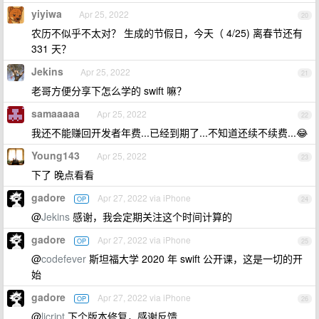
yiyiwa
Apr 25, 2022
20
农历不似乎不太对？ 生成的节假日，今天（ 4/25) 离春节还有
331 天？
Jekins
Apr 25, 2022
21
老哥方便分享下怎么学的 swift 嘛？
samaaaaa
Apr 25, 2022
22
我还不能赚回开发者年费...已经到期了...不知道还续不续费...😂
Young143
Apr 25, 2022
23
下了 晚点看看
gadore
Apr 27, 2022 via iPhone
OP
24
@
Jekins
感谢，我会定期关注这个时间计算的
gadore
Apr 27, 2022 via iPhone
OP
25
@
codefever
斯坦福大学 2020 年 swift 公开课，这是一切的开
始
gadore
Apr 27, 2022 via iPhone
OP
26
@
licript
下个版本修复，感谢反馈