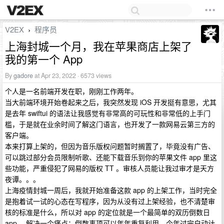
V2EX
程序员
›
上海封城一个月，我在苹果商店上架了
我的第一个 App
By
gadore
at Apr 23, 2022 · 6573 views
个人是一名前端开发在职，刚刚工作两年。
当大前端环境开始卷起来之后，我突然发现 iOS 开发挺有意思，尤其
是去年 swiftui 的语法让我感觉有非常高的可玩性和非常低的上手门
槛，于是就在业余时间了解这门语言，也开发了一款网易云第三方的
客户端。
本来打算上架的，但因为音乐版权问题暂时搁置了，毕竟没有广告、
可以跳过部分会员限制听歌、还能下载音乐到你的苹果文件 app 里这
些功能，严重侵犯了网易的版权 TT 。审核人员能让我过审才是天方
夜谭。。。
上海疫情封城一周后，我就开始准备这款 app 的上架工作，当时完全
是抱着试一试的心态在写程序，因为从没有过上架经验，也不清楚审
核的标准是什么，所以对 app 的定位就是一个最简单的双历倒数日
app ，解决一个痛点：倒数事项可以年年重复利用，今年过完自动计