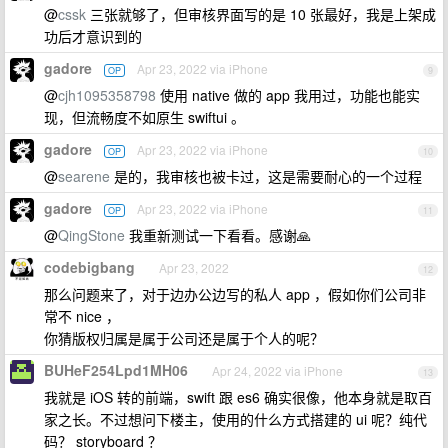
@
cssk
三张就够了，但审核界面写的是 10 张最好，我是上架成
功后才意识到的
gadore
Apr 23, 2022 via iPhone
OP
9
@
cjh1095358798
使用 native 做的 app 我用过，功能也能实
现，但流畅度不如原生 swiftui 。
gadore
Apr 23, 2022 via iPhone
OP
10
@
searene
是的，我审核也被卡过，这是需要耐心的一个过程
gadore
Apr 23, 2022 via iPhone
OP
11
@
QingStone
我重新测试一下看看。感谢🙏
codebigbang
Apr 23, 2022
12
那么问题来了，对于边办公边写的私人 app ，假如你们公司非
常不 nice ，
你猜版权归属是属于公司还是属于个人的呢？
BUHeF254Lpd1MH06
Apr 24, 2022 via iPhone
13
我就是 iOS 转的前端，swift 跟 es6 确实很像，他本身就是取百
家之长。不过想问下楼主，使用的什么方式搭建的 ui 呢？纯代
码？ storyboard ？