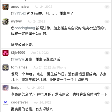
ansonsiva
Apr 24, 2022
14
@
v135ex
#13 swiftUI 呀。。。楼主写了
wyfyw
Apr 24, 2022
15
@
codebigbang
按照法律，加上楼主亲自说的“边办公边写的”，
版权一定是属于公司的。
除非公司不要。
t2jk4000
Apr 24, 2022
16
@
wyfyw
没事，楼主没说过这话
tomjames
Apr 24, 2022 via iPhone
17
发现一个 bug 。点击一键生成节日，没有反馈是否成功。多点
几下，重复生成好几遍。还需要一个一个手动删除
licript
Apr 24, 2022
18
老哥是怎么学习 swiftUI 的？求点建议，也打算业余时间学一下
codefever
Apr 24, 2022
19
挺实用的功能，有安卓版么