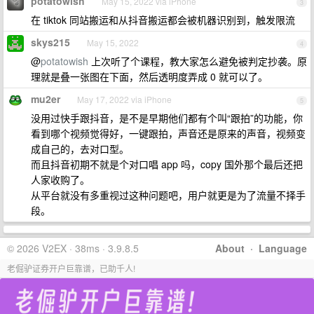
potatowish
May 15, 2022 via iPhone
3
在 tiktok 同站搬运和从抖音搬运都会被机器识别到，触发限流
skys215
May 15, 2022
4
@
potatowish
上次听了个课程，教大家怎么避免被判定抄袭。原
理就是叠一张图在下面，然后透明度弄成 0 就可以了。
mu2er
May 17, 2022 via iPhone
5
没用过快手跟抖音，是不是早期他们都有个叫“跟拍”的功能，你
看到哪个视频觉得好，一键跟拍，声音还是原来的声音，视频变
成自己的，去对口型。
而且抖音初期不就是个对口唱 app 吗，copy 国外那个最后还把
人家收购了。
从平台就没有多重视过这种问题吧，用户就更是为了流量不择手
段。
© 2026 V2EX · 38ms · 3.9.8.5
About
·
Language
老倔驴证券开户巨靠谱，已助千人!