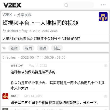
V2EX
分享发现
›
短视频平台上一大堆相同的视频
By
xiaohuzi
at May 14, 2022 · 2910 views
大量相同视频搬运泛滥难道不会封号不会制止的吗？
视频
相同
搬运
制止
5 replies
•
2022-05-17 11:58:09 +08:00
westoy
May 14, 2022
1
这种和以前做站群是差不多的
你以为是互相抄来抄去， 其实可能是一两个机构用几十个主播
拿来撞大运.......
ntdll
May 14, 2022
2
求分享三五个同平台相同视频搬运的视频链接，分析一下。