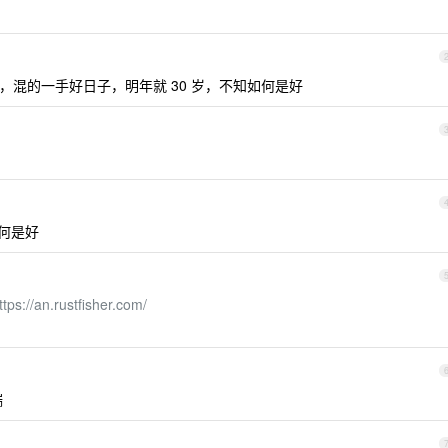
浑噩噩，混的一手好日子，明年就 30 岁，不知如何是好
如何是好
ttps://an.rustfisher.com/
端