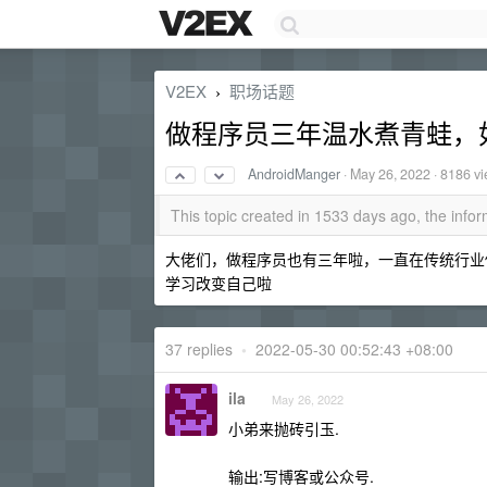
V2EX
职场话题
›
做程序员三年温水煮青蛙，
AndroidManger
·
May 26, 2022
· 8186 v
This topic created in 1533 days ago, the inf
大佬们，做程序员也有三年啦，一直在传统行业做 
学习改变自己啦
37 replies
•
2022-05-30 00:52:43 +08:00
ila
May 26, 2022
小弟来抛砖引玉.
输出:写博客或公众号.