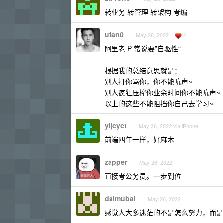
转业务 转管理 转架构 考编
ufan0
2
May 26, 2022
阿里老 P 常说要”自驱性“
根据我的总结意思就是：
别人打你骂你，你不能吭声~
别人疯狂压榨你业余时间你不能吭声~
以上的这些不能阻挡你自己去学习~
yljcyct
May 26, 2022 via iPhone
前端四年一样，好麻木
zapper
May 26, 2022
直接考公务员。一步到位
daimubai
May 26, 2022
感觉人大多迷茫的不是怎么努力，而是