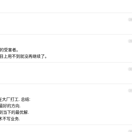
2
2
e 的受害者。
来项目上用不到就没再继续了。
3
3
在大厂打工. 总结:
最好的方向.
做到当下的最优解.
术不写业务.
3