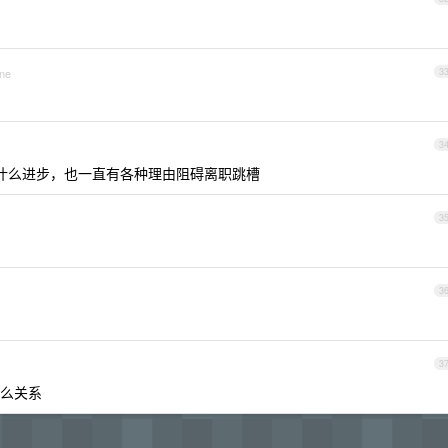
one
3
3
术没什么进步，也一直有各种理由阻碍离职跳槽
3
3
3
么关系