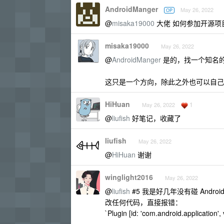
AndroidManger
May 26, 2022
OP
@
misaka19000
大佬 如何参加开源项目 
misaka19000
May 26, 2022
@
AndroidManger
是的，找一个知名
这只是一个方向，除此之外也可以自己
HiHuan
1
May 26, 2022
@
liufish
好笔记，收藏了
liufish
May 26, 2022
@
HiHuan
谢谢
winglight2016
May 26, 2022
@
liufish
#5 我是好几年没有碰 Android
改任何代码，直接报错：
`Plugin [id: 'com.android.application', 