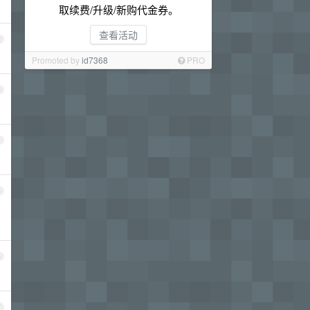
取续费/升级/新购代金券。
查看活动
2
Promoted by
id7368
PRO
3
4
5
6
7