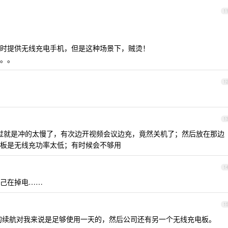
1
时提供无线充电手机，但是这种场景下，贼烫！
。。
1
1
错，不过就是冲的太慢了，有次边开视频会议边充，竟然关机了；然后放在那边
板是无线充功率太低；有时候会不够用
1
己在掉电……
1
o 的续航对我来说是足够使用一天的，然后公司还有另一个无线充电板。