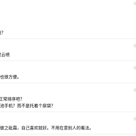
电？
过云喷
也很方便。
是正常排序吧？
池手机？而不是托着个尿袋？
彼之砒霜，自己喜欢就好。不用在意别人的看法。