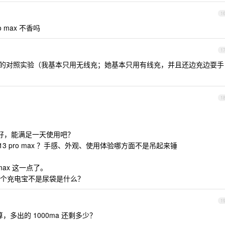
1
o max 不香吗
1
妇儿的对照实验（我基本只用无线充；她基本只用有线充，并且还边充边耍手
1
手感好，能满足一天使用吧？
 13 pro max ？手感、外观、使用体验哪方面不是吊起来锤
max 这一点了。
个充电宝不是尿袋是什么？
1
，多出的 1000ma 还剩多少？