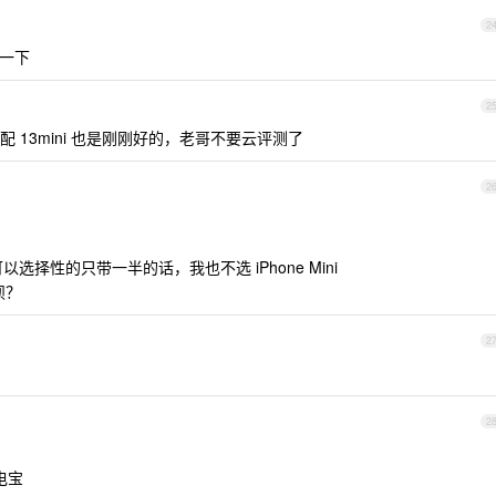
2
我一下
2
搭配 13mini 也是刚刚好的，老哥不要云评测了
2
x 可以选择性的只带一半的话，我也不选 iPhone Mini
呗？
2
2
电宝