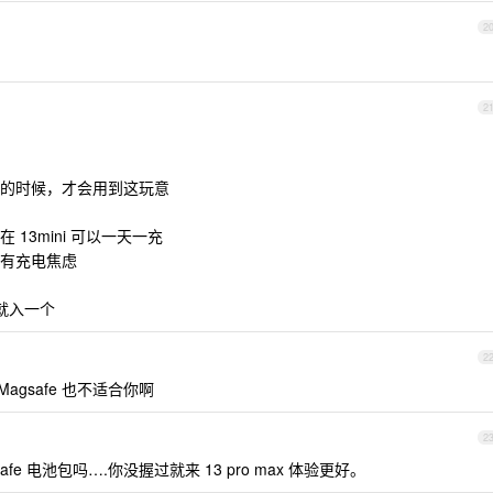
2
2
的时候，才会用到这玩意
13mini 可以一天一充
有充电焦虑
话就入一个
2
gsafe 也不适合你啊
2
safe 电池包吗….你没握过就来 13 pro max 体验更好。