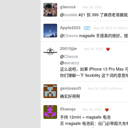
glaucus
May 26, 2022
@
iovekkk
#21 到 399 了麻烦老哥踢
Apple2023
May 26, 2022 via iPhone
OP
@
Cheons
magsafe 手感真的很好，
20015jjw
1
May 26, 2022
@
Cheons
@
wanacry
这么说吧，如果 iPhone 13 Pro Ma
你们理解一下 flexibility 这个词的意思
geniussoft
May 26, 2022 via iPhone
确实好用啊
lfhwnqe
2
May 26, 2022
手持 12mini + magsafe 电池
买 magsafe 电池前：出门必带超大充