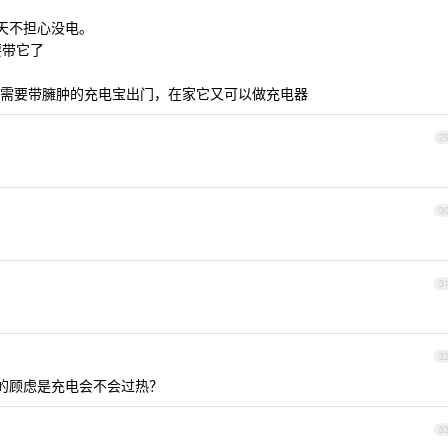
，一天不担心没电。
要带它了
需要带臃肿的充电宝出门，在家它又可以做充电器
2
3
3
3
池 唯一的顾虑是充电会不会过热？
3