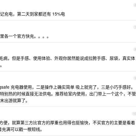
忘记充电，第二天到家都还有 15%电
里各一个官方快充。。。。
毛病，但是手感、使用体验、外观你居然能说成拉胯手感、尿袋，真实体
。
gsafe 充电器使用，二是操作上确实简单 吸上就完了，三是小巧手感好。
特别热的时候直接无法供电。推荐给室内使用，出门带上一个这个，不管
末出游就算了。
1
，这东西确实方便，就算第三方比官方的厚重也用得也挺愉快，不买官方的主要是看着
，急着充满可以戳一根短线。