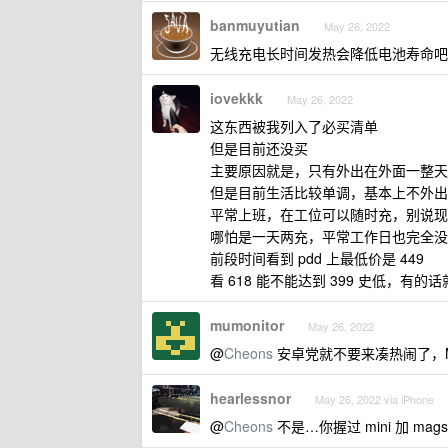
banmuyutian
May 26, 2022
无线充电长时间发热会降低电池寿命吧
iovekkk
May 26, 2022
这东西被我列入了必买清单
但是目前还没买
主要原因就是，只有外出在外面一整天
但是目前生活比较单调，基本上不外出
平常上班，在工位可以随时充，别说现在 
哪怕是一天两充，平常工作日也完全没
前段时间看到 pdd 上最低价是 449
看 618 能不能达到 399 史低，有的
mumonitor
May 26, 2022
@
Cheons
安卓党就不要来凑热闹了，Ma
hearlessnor
May 26, 2022 via iPhone
@
Cheons
不是…你握过 mini 加 mag