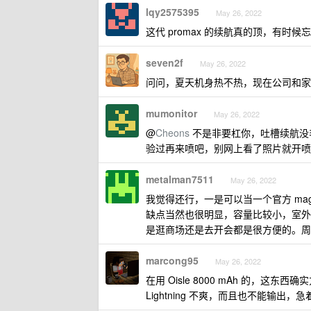
lqy2575395
May 26, 2022
这代 promax 的续航真的顶，有时候
seven2f
May 26, 2022
问问，夏天机身热不热，现在公司和家
mumonitor
May 26, 2022
@
Cheons
不是非要杠你，吐槽续航没
验过再来喷吧，别网上看了照片就开喷
metalman7511
May 26, 2022
我觉得还行，一是可以当一个官方 ma
缺点当然也很明显，容量比较小，室外
是逛商场还是去开会都是很方便的。周
marcong95
May 26, 2022
在用 Oisle 8000 mAh 的
Lightning 不爽，而且也不能输出