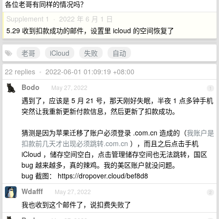
各位老哥有同样的情况吗？
Supplement 1 · 2022 年 6 月 1 日
5.29 收到扣款成功的邮件，设置里 icloud 的空间恢复了
老哥
iCloud
失败
自动
22 replies
•
2022-06-01 01:09:19 +08:00
Bodo
May 27, 2022
1
遇到了，应该是 5 月 21 号，那天刚好失眠，半夜 1 点多钟手机
突然让我重新更新付款信息，然后更新了扣款成功。
猜测是因为苹果迁移了账户必须登录 .com.cn 造成的（
我账户是
扣款前几天才出现必须跳转.com.cn
），而且之后点击手机
iCloud ，储存空间空白，点击管理储存空间也无法跳转，国区
bug 越来越多，真的辣鸡。我的美区账户就没问题。
bug 截图： https://dropover.cloud/bef8d8
Wdafff
May 27, 2022
2
我也收到这个邮件了，说扣费失败了