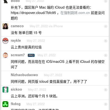
Bodo
May 27, 2022
3
补充下，国区账户 Mac 端的 iCloud 也是无法查看的：
https://dropover.cloud/7bfc95 ，
在强制跳转.com.cn
前是没问
题的
cameco
May 27, 2022 via iPhone
4
没有 账单日期 15 号
raykle
May 27, 2022
5
云上贵州是真的垃圾
scream7
May 27, 2022
PRO
6
同样问题，而且现在在 iOS/macOS 上看不到 iCloud 的存储空
间了
Nizhaobudaowo
May 27, 2022
7
同样问题，网页版 icloud 查找直接废了，用不了了
sickoo
May 27, 2022
8
云上非洲。还好每个月 5 块钱。
fkdog
May 27, 2022
9