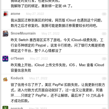
我绑定的支付宝，也是扣费失败。
我解除了旧的绑定，重新绑一定就 ok 了。
atone
May 27, 2022
10
我从国区迁移到美区的时候，网页版 iCloud 也遇到这个问题，
数月之后才修复的。我猜可能是数据迁移需要较长时间吧。
SnowMountain
May 27, 2022
11
昨天 Switch 墨西哥区买不了游戏，今天 iCloud+续费失败，工
行全币种绑定的 Paypal ，说发卡行拒绝，问了银行大概是拒绝
绑定这个平台，整个人心情都没了
cr7bean
May 27, 2022
12
昨天晚上开始，iCloud 上传文件失败，iOS 、Mac 查看 iCloud
容量信息失败
Koduck
May 27, 2022
13
锁了信用卡忘了开了，美区 PayPal 扣款失败，让我更新付款方
式，进入付款方式页面自动就好了，过一会又让我更新，死循
环……只绑定了 PayPal ，还不让解绑，最后冲了 10 刀礼品卡
才成功扣款。
popzuk
May 28, 2022
14