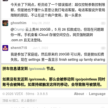
今天去了下网点，柜员给了一个错误描述：超仅控制参数控制限
额，但是她也不懂什么意思让我打电话客服，电话客服说外管局
限制的原因，不让在这个商户使用，我一头雾水
ghosthim
May 28, 2022
21
@
Crump
云上贵州 200GB ，5 月 26 扣款成功，但现在问题跟
你一样。手机查看 iCloud 存储空间空白，网页强制跳转
.com.cn 且无法登陆。
shentt715
Jun 1, 2022
22
我是参加了家庭组，然后原来的 200GB 可以用，但是貌似扣费
失败。现在 settings 里一直显示 finish setting up family sharing
拼车信息请发到
/go/cosub
节点。
如果没有发送到 /go/cosub，那么会被移动到 /go/pointless 同时
账号会被降权。如果持续触发这样的移动，会导致账号被禁用。
© 2026 V2EX · 59ms · 3.9.8.5
About
·
Language
顶级 AI 接口，史上最低价！