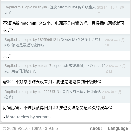
Replied to a topic by zhyim
这次 Macmini m4 的升级也太
2024 年 10 月 30
›
日
大了
不知道新 mac mini 这么小，电源还是内置的吗。直接插电源线就可
以了？
Replied to a topic by 3825995121
突然发现 v2 好多手绘的丑
2024 年 7 月
›
18 日
陋头像 这是最近的流行吗
来了
Replied to a topic by scream7
openssh 被爆漏洞，可以 root 登
2024 年 7 月
›
2 日
录，朋友们升级了么
@
301
不好意思昨天没看到，我也是刚刚看到升级的😊
Replied to a topic by sun0225SUN
青春没有售价，硬卧直达
2024 年 2 月 9
›
日
拉萨！
厉害厉害，不过我就算回到 22 岁也没法忍受这么久绿皮车😊
More replies by scream7
»
© 2026 V2EX · 10ms · 3.9.8.5
About
·
Language