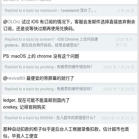
Replied to a topic by naixiaoxin
1password 涨价了。。
2 月 26 日
›
@
OLOrz
试过 iOS 有订阅的情况下，客服会发邮件选择直接放弃剩余
订阅，还是说等快过期再使用兑换码。
Replied to a topic by scream7
iOS Chrome 上访问自建
2025 年 9
›
月 7 日
grafana，放在后台再开启后，经常会被登出？
PS: macOS 上的 chrome 没有这个问题
Replied to a topic by youfang
有推荐的硬件钱包吗？
2025 年 7 月 24 日
›
@
revival83
最便宜的带屏幕的就行了
Replied to a topic by youfang
有推荐的硬件钱包吗？
2025 年 7 月 23 日
›
ledger, 现在可能不能直邮到国内了
onekey, 记得官网购买
Replied to a topic by 565656
无人超市的原理是什么？
2024 年 10 月 31 日
›
那种自动扣款的柜子似乎是后台人工根据录像扣款，估计超市也类
似，毕竟人工便宜