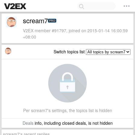
scream7
PRO
V2EX member #91797, joined on 2015-01-14 16:00:59
+08:00
Switch topics list
Per scream7's settings, the topics list is hidden
Deals
info, including closed deals, is not hidden
scream7's recent replies