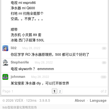
电视 mi espro86
净水器 mi Q600
扫地 mi 扫拖全能那个
空调。。不换了。。。
顺带
洗衣机 小天鹅 89 套
冰箱 西门子超薄 530L
li02
May 28, 2022
98
你区学学 RO 净水器原理把，500 都可以买个好的了
StephenHe
May 28, 2022
99
电视 skyworth ？ emmmmm
johnman
May 28, 2022
100
某宝搜索 净水器 diy ，可以打开新世界
Page 1
1
of 2
2
© 2026 V2EX · 123ms · 3.9.8.5
About
·
Language
9db智能体量化策略竞技场