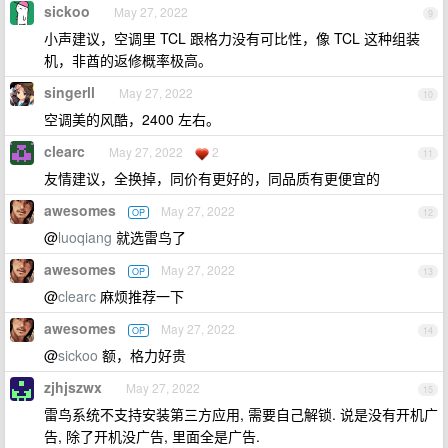
sickoo
May 27, 2022
9
小声建议，空调里 TCL 跟格力没有可比性，像 TCL 这种组装
机，非酋的返修概率极高。
singerll
May 27, 2022
10
空调美的风酷，2400 左右。
clearc
May 27, 2022
2
11
友情建议，全换掉，同价有更好的，同品质有更便宜的
awesomes
May 27, 2022
OP
12
@
luoqiang
就选雷鸟了
awesomes
May 27, 2022
OP
13
@
clearc
麻烦推荐一下
awesomes
May 27, 2022
OP
14
@
sickoo
额，格力好贵
zjhjszwx
May 27, 2022
15
雷鸟系统不支持安装第三方应用, 需要自己解锁. 说是没有开机广
告, 除了开机没广告, 里面全是广告.