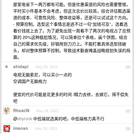
屋家电省下一两万都有可能。但是优惠渠道的风险也需要警惕，
平时买小件基本不会考虑，但这次总价比较高，综合评估甄选渠
道的成本、可靠性风险、整体收益等，还是可以试试这个方向。
- 预算控制。选型这个事情总是逃不过一句“加钱可及”，选着选
着价钱就上去了。为了避免出现一周看不了两次的电视占了总预
算的 20%这种尴尬情况，可以简单拉个表格，画个饼图，结合
自己的需求优先级，好钢用到刀刃上。不能盯着具体选型挠破
头，却对整体预算不控制，导致战术勤奋掩盖战略规划失误的局
面。
shidapi
May 28, 2022
76
电视无脑索尼，可以买小一点的
空调国产无脑格力
便宜的代价可能是花更多的时间 /精力去修，去搞它，得不偿失
吧
RheatiN
May 28, 2022
77
@
shyrock
中低端就选美的吧，中低端格力真不行
imsoso
May 28, 2022
78