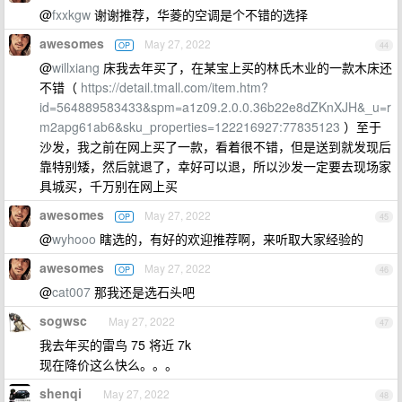
@
fxxkgw
谢谢推荐，华菱的空调是个不错的选择
awesomes
May 27, 2022
OP
44
@
willxiang
床我去年买了，在某宝上买的林氏木业的一款木床还
不错（
https://detail.tmall.com/item.htm?
id=564889583433&spm=a1z09.2.0.0.36b22e8dZKnXJH&_u=r
m2apg61ab6&sku_properties=122216927:77835123
）至于
沙发，我之前在网上买了一款，看着很不错，但是送到就发现后
靠特别矮，然后就退了，幸好可以退，所以沙发一定要去现场家
具城买，千万别在网上买
awesomes
May 27, 2022
OP
45
@
wyhooo
瞎选的，有好的欢迎推荐啊，来听取大家经验的
awesomes
May 27, 2022
OP
46
@
cat007
那我还是选石头吧
sogwsc
May 27, 2022
47
我去年买的雷鸟 75 将近 7k
现在降价这么快么。。。
shenqi
May 27, 2022
48