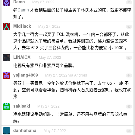
Damn
May 27, 2022
51
@
Damn
才看到后面的帖子楼主买了林氏木业的床，就更不能李
姐了。
MidHack
May 27, 2022
52
大学几个宿舍一起买了 TCL 洗衣机，一年内三台都坏了，从此
这个品牌就入了我的黑名单。看过评测美的、格力空调差距不
大，去年 618 买了三台科龙的，一台能比格力便宜 小 1000 。
LINAICAI
May 27, 2022
53
电视只有索尼和非索尼两个品牌。
ysjiang4869
May 27, 2022 via Android
54
等双十一买索尼，今年的款式价格就下来了，去年 65 寸 6k 不
到，空调可以看看华菱，扫地机器人石头或者云鲸吧，我也在犹
豫
sakisaki
May 27, 2022
55
净水器建议手动组装，非常简单，还不用被品牌的异形滤芯束
缚。
danhahaha
May 27, 2022
56