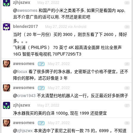
zjhjszwx
May 27, 2022
23
@
awesomes
和国产的小米之类差不多, 如果只是看国内 app,
且不介意广告的话可以用. 不然还是索尼吧
blender2017
May 27, 2022 via Android
24
当时（ 20 年一月份）买的 3900 ，刚京东看了下 2600 ，降好
多。。。
飞利浦（ PHILIPS ） 70 英寸 4K 超高清全面屏 杜比全景声
16G 智能平板电视机 70PUF7295/T3
awesomes
May 27, 2022
OP
25
@
focux
看了很多牌子的净水器，史密斯这个价格不便宜，还不
降价的那种，滤芯好像是 3 年
awesomes
May 27, 2022
OP
26
@
crow1943
不太清楚扫地机器人这一行，反正最近好多新牌子
zjhjszwx
May 27, 2022
27
净水器我买的美的白泽 1000g, 现在 1999 还挺便宜
awesomes
May 27, 2022
OP
28
@
zjhjszwx
本来选中了索尼之前有一款 75 的，6999 ，不知道