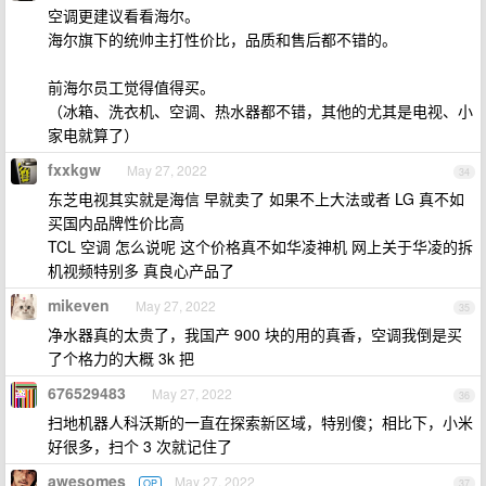
空调更建议看看海尔。
海尔旗下的统帅主打性价比，品质和售后都不错的。
前海尔员工觉得值得买。
（冰箱、洗衣机、空调、热水器都不错，其他的尤其是电视、小
家电就算了）
fxxkgw
May 27, 2022
34
东芝电视其实就是海信 早就卖了 如果不上大法或者 LG 真不如
买国内品牌性价比高
TCL 空调 怎么说呢 这个价格真不如华凌神机 网上关于华凌的拆
机视频特别多 真良心产品了
mikeven
May 27, 2022
35
净水器真的太贵了，我国产 900 块的用的真香，空调我倒是买
了个格力的大概 3k 把
676529483
May 27, 2022
36
扫地机器人科沃斯的一直在探索新区域，特别傻；相比下，小米
好很多，扫个 3 次就记住了
awesomes
May 27, 2022
OP
37