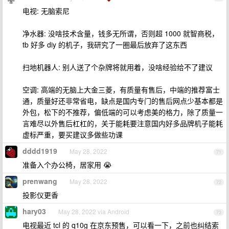
电视: 无脑索尼
净水器: 没啥技术含量，钱多无所谓，否则超 1000 就智商税，
tb 好多 diy 的机子，我研究了一圈最后放弃了这东西
扫地机器人: 别人送了个杂牌将就用着，没啥经验给不了建议
空调: 高端的无脑上大金三菱，有质量有售后，中端的推荐富士
通，质量好还非常省电，缺点是国内专门的售后网点少基本都是
外包，松下的不推荐，偏低端的可以考虑美的格力，除了质量一
言难尽以外售后杠杠的，关于能耗要注意国内好多品牌机子能耗
虚标严重，要买建议多做些功课
dddd1919
May 28, 2022
71
准备入个办公椅，居家用 😭
prenwang
May 28, 2022
72
投影仪更香
hary03
May 28, 2022 via Android
73
电视最近 tcl 的 q10g 在京东预售，可以看一下，之前也纠结索