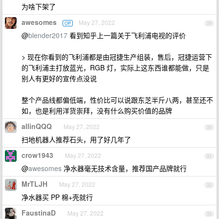
为啥下架了
awesomes
May 27, 2022
OP
29
@
blender2017
看到知乎上一篇关于飞利浦电视的评价
> 现在你看到的飞利浦都是由冠捷生产组装，售后，冠捷运营下
的飞利浦主打放蓝光，RGB 灯，实际上这东西谁都能做，只是
别人有更好的宣传点没说
整个产品线都偏低端，性价比可以说跟东芝半斤八两，甚至还不
如，也是利用洋货崇拜，没有什么购买价值的品牌
allinQQQ
May 27, 2022
30
扫地机器人推荐石头，用了好几年了
crow1943
May 27, 2022
31
@
awesomes
净水器毫无技术含量，推荐国产品牌就行
MrTLJH
May 27, 2022
32
净水器买 PP 棉+壳就行
FaustinaD
May 27, 2022
33