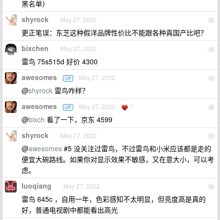
黑名单）
shyrock
May 27, 2022
3
更正笔误：东芝这种假洋品牌性价比不能跟各种真国产比吧？
bixchen
May 27, 2022
4
雷鸟 75s515d 好价 4300
awesomes
May 27, 2022
OP
5
@
shyrock
雷鸟咋样？
awesomes
May 27, 2022
1
OP
6
@
bixch
看了一下，京东 4599
shyrock
May 27, 2022
7
@
awesomes
#5 没关注过雷鸟，不过雷鸟和小米应该都是走的
便宜大碗路线。如果你对显示效果不敏感，又在意大小，可以考
虑。
luoqiang
May 27, 2022
8
雷鸟 645c ，自用一年，色彩感知不太明显，但亮度高是真的
好，普通电视剧中都能看出高光