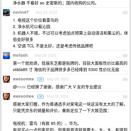
净水器 不看好 ao 史密斯的；国内收购的公司。
nevin47
May 28, 2022
91
1. 电视这个价位看雷鸟的
2. 净水机可以看沁园
3. 机器人不错，不过可以考虑加点预算上自动清洁和集尘的，体
验会好很多
4. 空调 TCL 不是太好，还是考虑传统品牌吧
mofash
May 28, 2022
92
第一个就劝退，低端东芝都是贴牌的，目前大面板性价比最高的
vidda85 寸 海信的子品牌拼多多已经降到 5300 性价比无敌
awesomes
May 28, 2022
OP
93
@
musi
已经换了谢谢，感谢广大 V 友的专业建议
awesomes
May 28, 2022
OP
94
感谢大家打醒，作为普通选手对家电这一块这没有太大的了解，
只能凭京东的销量和评价，重新定位了一下大致范围：
电视机：雷鸟（有款 85 的）、华为。
有说买小一点的索尼的，但是我首选就是要大，大，大，有提到