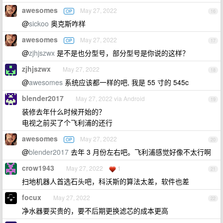
awesomes
May 27, 2022
OP
16
@
sickoo
奥克斯咋样
awesomes
May 27, 2022
OP
17
@
zjhjszwx
是不是也分型号，部分型号是你说的这样？
zjhjszwx
May 27, 2022
18
@
awesomes
系统应该都一样的吧, 我是 55 寸的 545c
blender2017
May 27, 2022 via Android
19
装修去年什么时候开始的？
电视之前买了个飞利浦的还行
awesomes
May 27, 2022
OP
20
@
blender2017
去年 3 月份左右吧。飞利浦感觉好像不太行啊
crow1943
May 27, 2022
1
21
扫地机器人首选石头吧，科沃斯的算法太差，软件也差
focux
May 27, 2022
22
净水器要买贵的，要不后期更换滤芯的成本更高