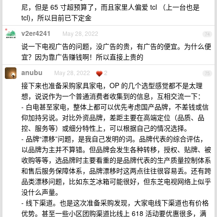
尼，但是 65 寸超预算了，而且家里人偏爱 tcl （上一台也是
tcl)，所以目前已下定金
v2er4241
May 28, 2022
74
说一下电视广告的问题，没广告的贵，有广告的便宜。为什么便
宜？因为靠广告赚钱啊！所以直接上贵的
anubu
May 28, 2022
2
75
接下来也准备采购家具家电，OP 的几个选型感觉都不是太理
想，说说作为一个普通消费者收集到的信息，互相交流一下：
- 白电甚至家电，整体上都可以优先考虑国产品牌，不差钱或信
仰加持另说。对比外资品牌，差距主要在高端定位（品质、品
控、服务等）或细分特性上，可以根据自己的情况选择。
- 品牌“漂移”问题，是我自己发明的词。品牌代表的综合评估，
以品牌为主并不算错。但品牌会发生各种转移，授权、贴牌、被
收购等等，选品牌时主要看重的是品牌代表的生产质量控制体系
和售后服务保障体系，品牌漂移时这两点往往很容易丢。还有跨
品类漂移问题，比如东芝冰箱可能很好，但东芝电视网络上似乎
没什么声量。
- 线下渠道。也是这次准备采购发现，大家电线下渠道也有价格
优势。甚至一些小区团购渠道比线上 618 活动要优惠很多，满