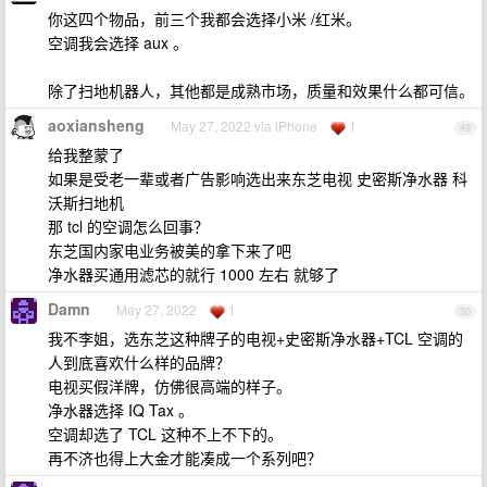
你这四个物品，前三个我都会选择小米 /红米。
空调我会选择 aux 。
除了扫地机器人，其他都是成熟市场，质量和效果什么都可信。
aoxiansheng
May 27, 2022 via iPhone
1
49
给我整蒙了
如果是受老一辈或者广告影响选出来东芝电视 史密斯净水器 科
沃斯扫地机
那 tcl 的空调怎么回事？
东芝国内家电业务被美的拿下来了吧
净水器买通用滤芯的就行 1000 左右 就够了
Damn
May 27, 2022
1
50
我不李姐，选东芝这种牌子的电视+史密斯净水器+TCL 空调的
人到底喜欢什么样的品牌？
电视买假洋牌，仿佛很高端的样子。
净水器选择 IQ Tax 。
空调却选了 TCL 这种不上不下的。
再不济也得上大金才能凑成一个系列吧？