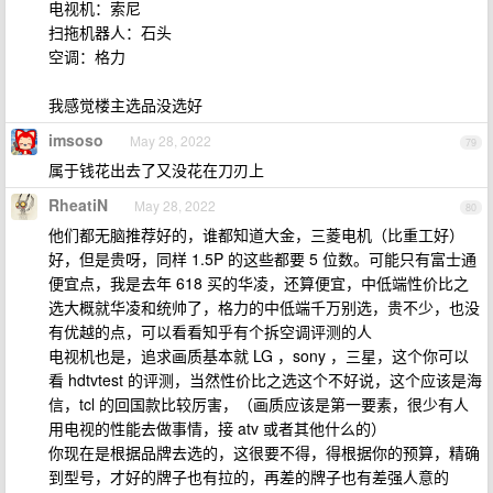
电视机：索尼
扫拖机器人：石头
空调：格力
我感觉楼主选品没选好
imsoso
May 28, 2022
79
属于钱花出去了又没花在刀刃上
RheatiN
May 28, 2022
80
他们都无脑推荐好的，谁都知道大金，三菱电机（比重工好）
好，但是贵呀，同样 1.5P 的这些都要 5 位数。可能只有富士通
便宜点，我是去年 618 买的华凌，还算便宜，中低端性价比之
选大概就华凌和统帅了，格力的中低端千万别选，贵不少，也没
有优越的点，可以看看知乎有个拆空调评测的人
电视机也是，追求画质基本就 LG ，sony ，三星，这个你可以
看 hdtvtest 的评测，当然性价比之选这个不好说，这个应该是海
信，tcl 的回国款比较厉害，（画质应该是第一要素，很少有人
用电视的性能去做事情，接 atv 或者其他什么的）
你现在是根据品牌去选的，这很要不得，得根据你的预算，精确
到型号，才好的牌子也有拉的，再差的牌子也有差强人意的