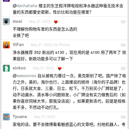
@
danhahaha
楼主的东芝假洋牌电视和净水器这种毫无技术含
量的东西都要史密斯，性价比和功能在哪里？
musi
May 27, 2022
1
61
不理解你购物车里的东西是怎么选的
全换了吧
ViFan
May 27, 2022 via iPhone
62
净水器推荐 352 新出的 s130 ，现在用的是 s100 用了两年了 效
果挺好，新款功能多可以了解一下
sickoo
May 27, 2022
1
63
@
awesomes
自从被格力爆过一次，奥克斯别了吧。国产除了格
力之外，美的，海尔也行，上面楼说的统帅（海尔的子品牌）也
行，日系就大金、三菱、日立、松下。千万别买小厂牌就是了，
动不动漏水、滴水等小问题频发，小厂牌没有实力做售后的（如
果你喜欢伺候大爷，那我没话说）。如果更新迭代，前提是规格
差不多，不然动不动打孔。
Tyuans
May 27, 2022
64
家电的话，要不去微博看看魅惑蓝心的文章吧。扫地机器人，考