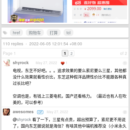
href
购物车
打算
tcl
110 replies
•
2022-06-05 12:01:54 +08:00
Page 1
1
of 2
2
shyrock
May 27, 2022
1
1
电视，东芝不好吧。。。追求效果的要么索尼要么三星，其他都
没什么效果就看性价比，东芝这种假洋品牌性价比不能跟各种真
过长比吧？
空调也是，有钱上三菱电机，国产还看格力。（最近也有人在吹
美的，可以参考）
awesomes
May 27, 2022
OP
2
@
shyrock
看了一下，三星有点贵，超出预算了，索尼更不用说
了，国内东芝据说就是海信？有啥其他中端机推荐没（小米永久