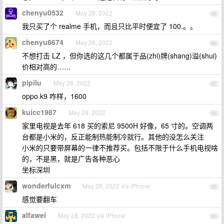
chenyu0532
May 28, 2022
85
我只买了个 realme 手机，而且只比平时便宜了 100.。。
chenyu8674
May 28, 2022
86
不想打击 LZ ，但你选的这几个都属于品(zhi)牌(shang)溢(shui)
价相对高的……
pipilu
May 28, 2022
87
oppo k9 咋样，1600
kuicc1987
May 28, 2022
88
家里电视是去年 618 买的索尼 9500H 好像，65 寸的。空调两
台都是小米的，反正能制热能制冷就行。其他的没怎么关注
小米的只要带屏幕的一律不推荐买。包括不限于什么手机电视啥
的，不是黑，就是广告各种恶心
坐标深圳
wonderfulcxm
May 28, 2022 via iPhone
89
感觉要翻车
alfawei
May 28, 2022 via iPhone
90