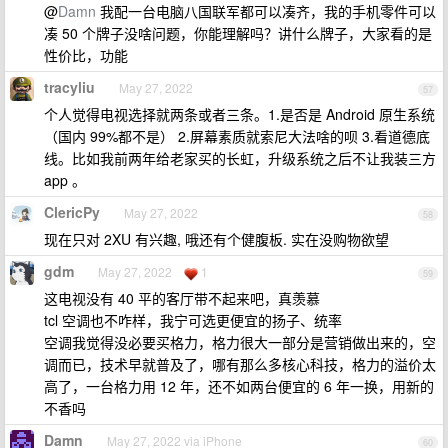
@
Damn
我配一台电脑八国联军都可以凑齐，我的手机零件可以
凑 50 个牌子没啥问题，你能理解吗？讲什么牌子，大家看的是
性价比，功能
tracyliu
May 27, 2022
57
个人觉得电视选择就两条或者三条。1.是否是 Android 原生系统
（国内 99%都不是） 2.屏幕素质就索尼大法啥的呗 3.看道德底
线。比如我前两年给老家买的长虹，升级系统之后不让我装三方
app 。
ClericPy
May 27, 2022
58
现在只对 2XU 有兴趣, 哦还有个健腹板. 实在没购物欲望
gdm
May 27, 2022
1
59
这电视没有 40 平的客厅带不起来吧，真羡慕
tcl 空调也不咋样，我宁可选更便宜的扬子、统率
空调我觉得没必要买格力，格力很大一部分是营销做出来的，空
调而已，技术早就普及了，哪有那么多核心科技，格力的溢价太
高了，一台格力用 12 年，还不如两台便宜的 6 年一换，用新的
不香吗
Damn
May 27, 2022 via iPhone
60