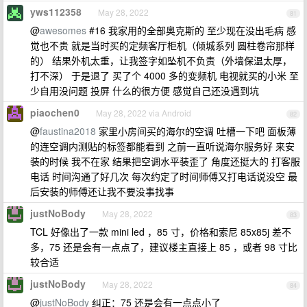
yws112358
May 28, 2022
81
@
awesomes
#16 我家用的全部奥克斯的 至少现在没出毛病 感
觉也不贵 就是当时买的定频客厅柜机（倾城系列 圆柱卷帘那样
的） 结果外机太重，让我签字如坠机不负责（外墙保温太厚，
打不深） 于是退了 买了个 4000 多的变频机 电视就买的小米 至
少自用没问题 投屏 什么的很方便 感觉自己还没遇到坑
piaochen0
May 28, 2022 via Android
82
@
faustina2018
家里小房间买的海尔的空调 吐槽一下吧 面板薄
的连空调内测贴的标签都能看到 之前一直听说海尔服务好 来安
装的时候 我不在家 结果把空调水平装歪了 角度还挺大的 打客服
电话 时间沟通了好几次 每次约定了时间师傅又打电话说没空 最
后安装的师傅还让我不要没事找事
justNoBody
May 28, 2022
83
TCL 好像出了一款 mini led ，85 寸，价格和索尼 85x85j 差不
多，75 还是会有一点点了，建议楼主直接上 85 ，或者 98 寸比
较合适
justNoBody
May 28, 2022
84
@
justNoBody
纠正：75 还是会有一点点小了