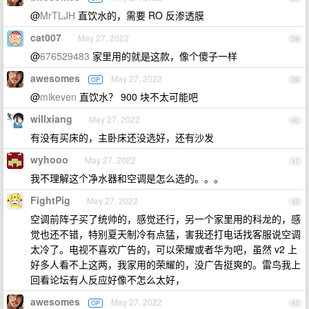
@
MrTLJH
直饮水的，需要 RO 反渗透膜
cat007
May 27, 2022
38
@
676529483
家里用的就是这款，像个傻子一样
awesomes
May 27, 2022
OP
39
@
mikeven
直饮水？ 900 块不太可能吧
willxiang
May 27, 2022
40
有没有买床的，主卧床还没选好，还有沙发
wyhooo
May 27, 2022
41
我不理解这个净水器和空调是怎么选的。。。
FightPig
May 27, 2022
42
空调前阵子买了统帅的，感觉还行，另一个家里用的科龙的，感
觉也还不错，特别夏天制冷有点猛，害我还打电话找客服说空调
太冷了。电视不喜欢广告的，可以荣耀或者华为吧，虽然 v2 上
好多人看不上这两，我家用的荣耀的，没广告挺爽的。雷鸟我上
回看论坛有人反应好像不怎么太好，
awesomes
May 27, 2022
OP
43