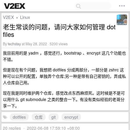
V2EX
Linux
›
老生常谈的问题，请问大家如何管理 dot
files
By
techstay
at May 28, 2022 · 5200 views
我目前用的是 yadm ，感觉还行，bootstrap 、encrypt 这几个功能也
不错。
但是现在有个问题，我想把 dotfiles 分成两部分，一部分是 zshrc 这
种可以公开的配置，单独弄个仓库;另一种是带有自己密钥的，弄成私
人仓库自己用。
现在我是同时维护两个仓库，感觉改点东西麻烦死。这时候是不是可
以用什么 git submodule 之类的整合一下。有没有类似经验的老哥分
享一下。
dotfiles
仓库
git
encrypt
20 replies
•
2022-06-08 17:59:10 +08:00