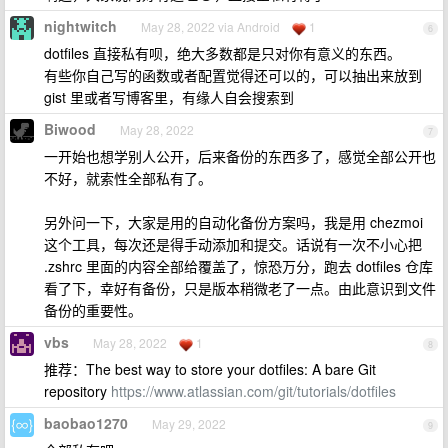
nightwitch
May 28, 2022 via Android
1
6
dotfiles 直接私有呗，绝大多数都是只对你有意义的东西。
有些你自己写的函数或者配置觉得还可以的，可以抽出来放到
gist 里或者写博客里，有缘人自会搜索到
Biwood
May 28, 2022
7
一开始也想学别人公开，后来备份的东西多了，感觉全部公开也
不好，就索性全部私有了。
另外问一下，大家是用的自动化备份方案吗，我是用 chezmoi
这个工具，每次还是得手动添加和提交。话说有一次不小心把
.zshrc 里面的内容全部给覆盖了，惊恐万分，跑去 dotfiles 仓库
看了下，幸好有备份，只是版本稍微老了一点。由此意识到文件
备份的重要性。
vbs
May 28, 2022
1
8
推荐：The best way to store your dotfiles: A bare Git
repository
https://www.atlassian.com/git/tutorials/dotfiles
baobao1270
May 29, 2022
9