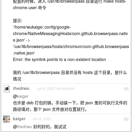
配置的时候，进入 /usr/lib/browserpass 目录运行 make hosts-
chrome-user 命令
提示:
'/home/wukaige/.config/google-
chrome/NativeMessagingHosts/com.github.browserpass.nativ
e.json' ->
'/usr/lib/browserpass/hosts/chromium/com.github.browserpass
.native.json'
Error: the symlink points to a non-existent location
我的 /usr/lib/browserpass 目录并没有 hosts 这个目录，是什么
情况
thedrwu
Jun 8, 2022 via Android
19
@
kaiger
也许是 deb 打包的锅，手动装一下，把 json 里的可执行文件的
路径填对，那个 json 文件放对位置就行。
kaiger
Jun 8, 2022
20
@
thedrwu
好的好的，我试试