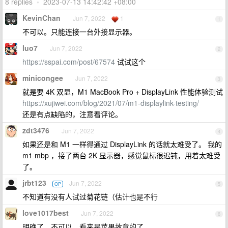
8 replies
•
2023-07-13 14:42:42 +08:00
KevinChan
Jun 7, 2022
1
1
不可以。只能连接一台外接显示器。
luo7
Jun 7, 2022
2
https://sspai.com/post/67574
试试这个
minicongee
Jun 7, 2022
3
就是要 4K 双显，M1 MacBook Pro + DisplayLink 性能体验测试
https://xujiwei.com/blog/2021/07/m1-displaylink-testing/
还是有点缺陷的，注意看评论。
zdt3476
Jun 7, 2022
4
如果还是和 M1 一样得通过 DisplayLink 的话就太难受了。 我的
m1 mbp ，接了两台 2K 显示器，感觉鼠标很迟钝，用着太难受
了。
jrbt123
Jun 7, 2022
OP
5
不知道有没有人试过菊花链（估计也是不行
love1017best
Jun 7, 2022
6
明确了，不可以，看来是苹果故意的了