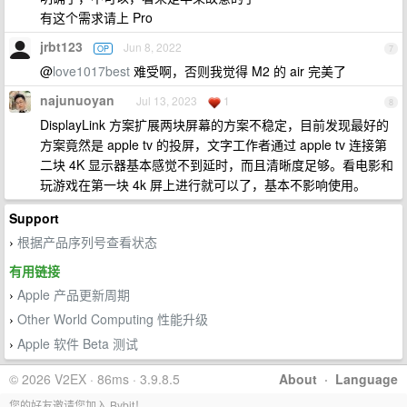
有这个需求请上 Pro
jrbt123
Jun 8, 2022
OP
7
@
love1017best
难受啊，否则我觉得 M2 的 air 完美了
najunuoyan
Jul 13, 2023
1
8
DisplayLink 方案扩展两块屏幕的方案不稳定，目前发现最好的
方案竟然是 apple tv 的投屏，文字工作者通过 apple tv 连接第
二块 4K 显示器基本感觉不到延时，而且清晰度足够。看电影和
玩游戏在第一块 4k 屏上进行就可以了，基本不影响使用。
Support
根据产品序列号查看状态
›
有用链接
Apple 产品更新周期
›
Other World Computing 性能升级
›
Apple 软件 Beta 测试
›
© 2026 V2EX · 86ms · 3.9.8.5
About
·
Language
您的好友邀请您加入 Bybit！