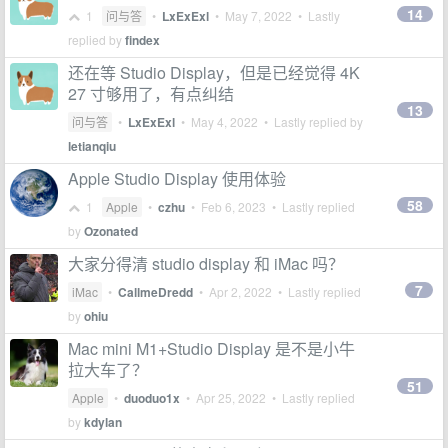
14
1
问与答
•
LxExExl
•
May 7, 2022
• Lastly
replied by
findex
还在等 Studio Display，但是已经觉得 4K
27 寸够用了，有点纠结
13
问与答
•
LxExExl
•
May 4, 2022
• Lastly replied by
letianqiu
Apple Studio Display 使用体验
58
1
Apple
•
czhu
•
Feb 6, 2023
• Lastly replied
by
Ozonated
大家分得清 studio display 和 iMac 吗？
7
iMac
•
CallmeDredd
•
Apr 2, 2022
• Lastly replied
by
ohiu
Mac mini M1+Studio Display 是不是小牛
拉大车了？
51
Apple
•
duoduo1x
•
Apr 25, 2022
• Lastly replied
by
kdylan