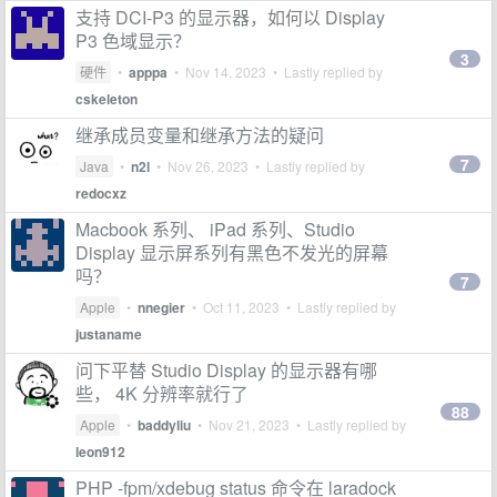
支持 DCI-P3 的显示器，如何以 Display
P3 色域显示？
3
硬件
•
apppa
•
Nov 14, 2023
• Lastly replied by
cskeleton
继承成员变量和继承方法的疑问
7
Java
•
n2l
•
Nov 26, 2023
• Lastly replied by
redocxz
Macbook 系列、 iPad 系列、Studio
Display 显示屏系列有黑色不发光的屏幕
吗？
7
Apple
•
nnegier
•
Oct 11, 2023
• Lastly replied by
justaname
问下平替 Studio Display 的显示器有哪
些， 4K 分辨率就行了
88
Apple
•
baddyliu
•
Nov 21, 2023
• Lastly replied by
leon912
PHP -fpm/xdebug status 命令在 laradock