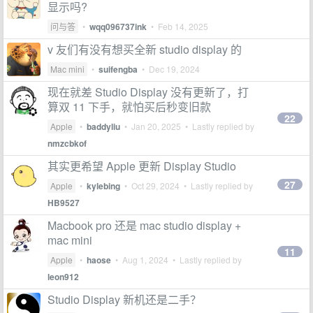
显示吗?
问与答
•
wqq096737ink
•
Feb 14, 2025
v 友们有没有想买全新 studio display 的
Mac mini
•
suifengba
•
Dec 19, 2024
现在就差 Studio Display 没有更新了，打
算双 11 下手，就怕买后秒变旧款
22
Apple
•
baddyliu
•
Jan 20, 2025
• Lastly replied by
nmzcbkof
其实更希望 Apple 更新 Display Studio
27
Apple
•
kylebing
•
Oct 29, 2024
• Lastly replied by
HB9527
Macbook pro 还是 mac studio display +
mac mini
11
Apple
•
haose
•
Aug 1, 2024
• Lastly replied by
leon912
Studio Display 新机还是二手？