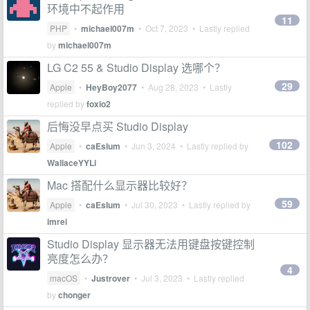
环境中不起作用
11
PHP
•
michael007m
•
Oct 7, 2023
• Lastly replied
by
michael007m
LG C2 55 & Studio Display 选哪个？
29
Apple
•
HeyBoy2077
•
Aug 28, 2023
• Lastly
replied by
foxio2
后悔没早点买 Studio Display
102
Apple
•
caEsIum
•
Jun 3, 2024
• Lastly replied by
WallaceYYLi
Mac 搭配什么显示器比较好？
59
Apple
•
caEsIum
•
Jul 30, 2023
• Lastly replied by
imrei
Studio Display 显示器无法用键盘按键控制
亮度怎么办？
4
macOS
•
Justrover
•
Jul 3, 2023
• Lastly replied
by
chonger