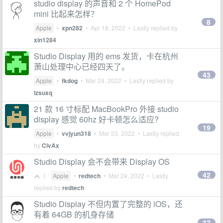
studio display 的声音和 2 个 HomePod
mini 比起来怎样？
8
Apple
•
xpn282
•
Apr 18, 2022
• Lastly replied by
xin1284
Studio Display 用的 ems 发货，卡在杭州
萧山处理中心已经四天了。
43
Apple
•
fkdog
•
Mar 24, 2022
• Lastly replied by
lzsuxq
21 款 16 寸标配 MacBookPro 外接 studio
display 感觉 60hz 好卡顿怎么适应?
19
Apple
•
vvjyun318
•
Mar 23, 2022
• Lastly replied
by
CivAx
Studio Display 会不会带来 Display OS
42
1
Apple
•
redtech
•
Mar 24, 2022
• Lastly
replied by
redtech
Studio Display 不但内置了完整的 iOS，还
有着 64GB 的机身存储
37