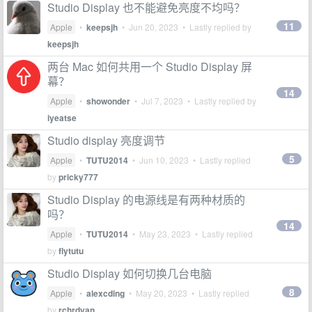
Studio Display 也不能避免亮度不均吗？
11
Apple
•
keepsjh
•
Jun 20, 2023
• Lastly replied by
keepsjh
两台 Mac 如何共用一个 Studio Display 屏
幕？
14
Apple
•
showonder
•
Jul 7, 2023
• Lastly replied by
iyeatse
Studio display 亮度调节
5
Apple
•
TUTU2014
•
Jun 10, 2023
• Lastly replied
by
pricky777
Studio Display 的电源线是有两种材质的
吗？
14
Apple
•
TUTU2014
•
May 23, 2023
• Lastly replied
by
flytutu
Studio Display 如何切换几台电脑
8
Apple
•
alexcding
•
May 20, 2023
• Lastly replied
by
rchrdyan