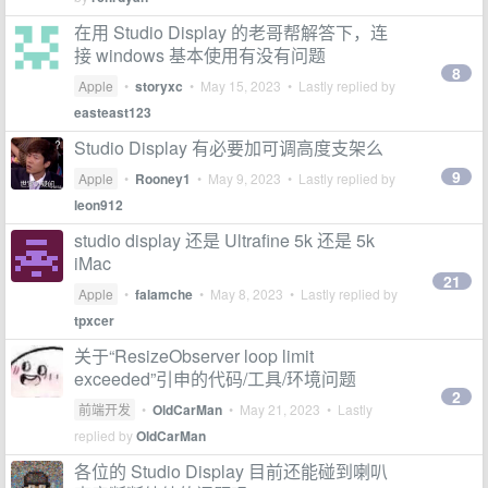
在用 Studio Display 的老哥帮解答下，连
接 windows 基本使用有没有问题
8
Apple
•
storyxc
•
May 15, 2023
• Lastly replied by
easteast123
Studio Display 有必要加可调高‍度支‍架么
9
Apple
•
Rooney1
•
May 9, 2023
• Lastly replied by
leon912
studio display 还是 Ultrafine 5k 还是 5k
iMac
21
Apple
•
falamche
•
May 8, 2023
• Lastly replied by
tpxcer
关于“ResizeObserver loop limit
exceeded”引申的代码/工具/环境问题
2
前端开发
•
OldCarMan
•
May 21, 2023
• Lastly
replied by
OldCarMan
各位的 Studio Display 目前还能碰到喇叭