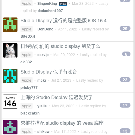
Apple
•
SingeeKing
•
Mar 23, 2022
• Lastly
PRO
replied by
dadachen1997
Studio Display 运行的是完整版 iOS 15.4
29
Apple
•
DonDonc
•
Apr 1, 2022
• Lastly replied by
BiteDXH
日经贴你们的 studio display 到货了么
8
Apple
•
cczvip
•
Mar 20, 2022
• Lastly replied by
ele332
Studio Display 似乎有噪音
23
Apple
•
mckr
•
Jul 27, 2023
• Lastly replied by
pricky777
上海的 Studio Display 延迟发货了
17
Apple
•
yisiliu
•
May 23, 2022
• Lastly replied by
blackcatxh
求推荐搭配 studio display 的 vesa 底座
13
Apple
•
shikew
•
Mar 17, 2022
• Lastly replied by