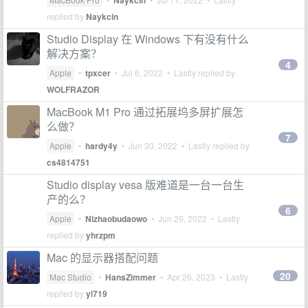
Naykcin
replied by
Naykcin
Studio Display 在 Windows 下有没有什么
解决方案？
4
Apple
•
tpxcer
•
Jul 6, 2022
• Lastly replied by
WOLFRAZOR
MacBook M1 Pro 通过拓展坞多屏扩展怎
么做？
7
Apple
•
hardy4y
•
Jun 30, 2022
• Lastly replied by
cs4814751
Studio display vesa 版难道是一台一台生
产的么？
6
Apple
•
Nizhaobudaowo
•
Jun 29, 2022
• Lastly
replied by
yhrzpm
Mac 的显示器搭配问题
20
Mac Studio
•
HansZimmer
•
Apr 26, 2023
• Lastly
replied by
yi719