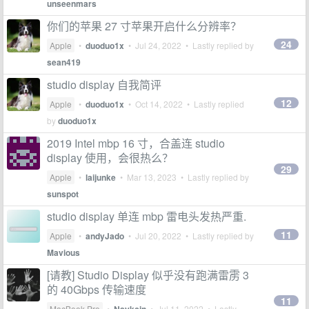
unseenmars
你们的苹果 27 寸苹果开启什么分辨率？
24
Apple
•
duoduo1x
•
Jul 24, 2022
• Lastly replied by
sean419
studio display 自我简评
12
Apple
•
duoduo1x
•
Oct 14, 2022
• Lastly replied
by
duoduo1x
2019 Intel mbp 16 寸，合盖连 studio
display 使用，会很热么？
29
Apple
•
laijunke
•
Mar 13, 2023
• Lastly replied by
sunspot
studio display 单连 mbp 雷电头发热严重.
11
Apple
•
andyJado
•
Jul 20, 2022
• Lastly replied by
Mavious
[请教] Studio Display 似乎没有跑满雷雳 3
的 40Gbps 传输速度
11
MacBook Pro
•
•
Jul 11, 2022
• Lastly