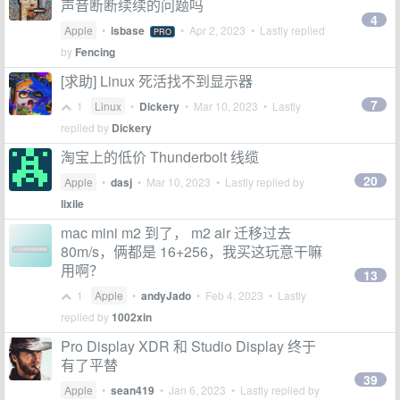
声音断断续续的问题吗
4
Apple
•
isbase
•
Apr 2, 2023
• Lastly replied
PRO
by
Fencing
[求助] Linux 死活找不到显示器
7
1
Linux
•
Dickery
•
Mar 10, 2023
• Lastly
replied by
Dickery
淘宝上的低价 Thunderbolt 线缆
20
Apple
•
dasj
•
Mar 10, 2023
• Lastly replied by
lixile
mac mini m2 到了， m2 air 迁移过去
80m/s，俩都是 16+256，我买这玩意干嘛
用啊？
13
1
Apple
•
andyJado
•
Feb 4, 2023
• Lastly
replied by
1002xin
Pro Display XDR 和 Studio Display 终于
有了平替
39
Apple
•
sean419
•
Jan 6, 2023
• Lastly replied by