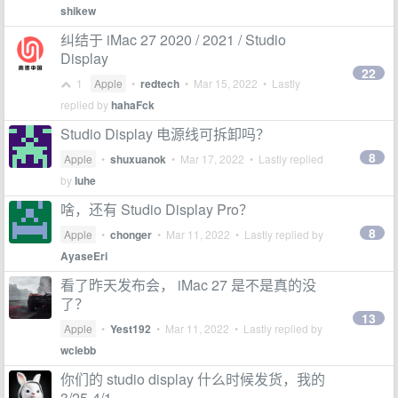
shikew
纠结于 iMac 27 2020 / 2021 / Studio
Display
22
1
Apple
•
redtech
•
Mar 15, 2022
• Lastly
replied by
hahaFck
Studio Display 电源线可拆卸吗？
8
Apple
•
shuxuanok
•
Mar 17, 2022
• Lastly replied
by
luhe
啥，还有 Studio Display Pro？
8
Apple
•
chonger
•
Mar 11, 2022
• Lastly replied by
AyaseEri
看了昨天发布会， iMac 27 是不是真的没
了？
13
Apple
•
Yest192
•
Mar 11, 2022
• Lastly replied by
wclebb
你们的 studio display 什么时候发货，我的
3/25-4/1