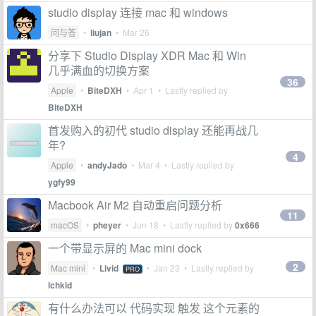
studio display 连接 mac 和 windows
问与答
•
liujan
•
Mar 26
分享下 Studio Display XDR Mac 和 Win
几乎满血的切换方案
36
Apple
•
BiteDXH
•
Apr 1
• Lastly replied by
BiteDXH
首发购入的初代 studio display 还能再战几
年?
4
Apple
•
andyJado
•
Mar 4
• Lastly replied by
ygfy99
Macbook Air M2 自动重启问题分析
11
macOS
•
pheyer
•
Jun 18
• Lastly replied by
0x666
一个带显示屏的 Mac mini dock
2
Mac mini
•
Livid
•
Jan 23
• Lastly replied by
PRO
lchkid
有什么办法可以 代码实现 触发 这个元素的