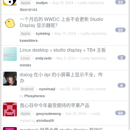
52
Apple
•
loulijun
•
Aug 19, 2024
• Lastly replied by
Wxh16144
一个月后的 WWDC 上会不会更新 Studio
Display 显示器呢？
25
Apple
•
kylebing
•
May 15, 2024
• Lastly replied by
kawaiidora
Linux desktop + studio display + TB4 主板
2
Linux
•
andyJado
•
May 5, 2024
• Lastly replied by
mintist
dialog 在小 dpi 的小屏幕上显示不全，咋
办
6
Android
•
eyeshuaji
•
Apr 22, 2024
• Lastly replied
by
Phosphenes
我心目中今年最受期待的苹果产品
69
Apple
•
gouyoudawang
•
Mar 20, 2024
• Lastly
replied by
alvinliao09
macbook 屏幕会像 studio display 那样吗