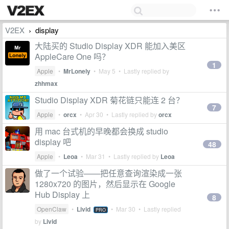
V2EX
display
›
大陆买的 Studio Display XDR 能加入美区
AppleCare One 吗？
1
Apple
•
MrLonely
•
May 5
• Lastly replied by
zhhmax
Studio Display XDR 菊花链只能连 2 台？
7
Apple
•
orcx
•
Apr 30
• Lastly replied by
orcx
用 mac 台式机的早晚都会换成 studio
display 吧
48
Apple
•
Leoa
•
Mar 31
• Lastly replied by
Leoa
做了一个试验——把任意查询渲染成一张
1280x720 的图片，然后显示在 Google
Hub Display 上
8
OpenClaw
•
Livid
•
Mar 30
• Lastly replied
PRO
by
Livid