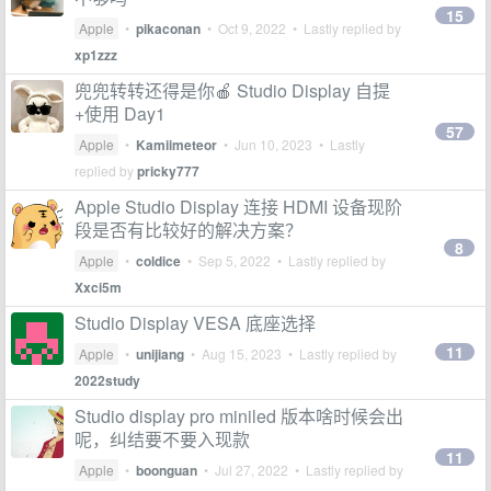
15
Apple
•
pikaconan
•
Oct 9, 2022
• Lastly replied by
xp1zzz
兜兜转转还得是你🍎 Studio Display 自提
+使用 Day1
57
Apple
•
Kamiimeteor
•
Jun 10, 2023
• Lastly
replied by
pricky777
Apple Studio Display 连接 HDMI 设备现阶
段是否有比较好的解决方案？
8
Apple
•
coldice
•
Sep 5, 2022
• Lastly replied by
Xxci5m
Studio Display VESA 底座选择
11
Apple
•
unijiang
•
Aug 15, 2023
• Lastly replied by
2022study
Studio display pro miniled 版本啥时候会出
呢，纠结要不要入现款
11
Apple
•
boonguan
•
Jul 27, 2022
• Lastly replied by