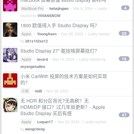
4
MacBook Pro
•
hahajingwo
•
Mar 8, 2024
• Lastly
replied by
VIVIANSNOW
1800 欧值得入手 Studio Display 吗？
29
Apple
•
YoungAsen
•
Dec 28, 2023
• Lastly replied
by
281x1h2ez12
Studio Display 27'' 能挂啥屏幕挂灯？
16
Apple
•
lavard
•
Mar 15, 2024
• Lastly replied by
zeyangstudies
小米 CarWith 投屏的技术方案是如何实现
的？
小米
•
ntdll
•
Nov 28, 2023
无 HDR 和分区背光?无高刷？无
HDMI/DP 接口？过几年就更新？- Apple
Studio Display 买后有感
47
Apple
•
Loquat17
•
Nov 22, 2023
• Lastly replied
by
wangcheng