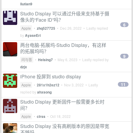
liutian9
Studio Display 可以通过升级来支持基于摄
像头的“Face ID”吗？
6
Apple
•
zhq527725
•
Dec 26, 2022
• Lastly replied
by
AyaseEri
两台电脑-拓展坞-Studio Display，有这样
的拓展坞吗？
9
问与答
•
Helsing7
•
May 6, 2023
• Lastly replied by
dzjx
iPhone 投屏到 studio display
11
Apple
•
281x1h2ez12
•
Nov 3, 2022
• Lastly
replied by
ahxsong
Studio Display 更新固件一般需要多长时
间？
Apple
•
clrss
•
Oct 18, 2022
Studio Display 没有高刷版本的原因是带宽
不够吗