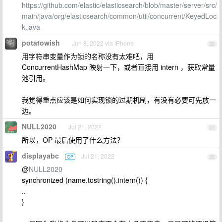
https://github.com/elastic/elasticsearch/blob/master/server/src/
main/java/org/elasticsearch/common/util/concurrent/KeyedLoc
k.java
potatowish
Jun 8, 2022 via iPhone
26
用字符串变量作为锁的名称没有太难吧，用
ConcurrentHashMap 映射一下，或者直接用 intern ，获取常量
池引用。
我觉得重点应该是如何实现锁的过期机制，有没有必要可先放一
边。
NULL2020
Jul 21, 2022
27
所以，OP 最后使用了什么方法？
displayabc
Jul 21, 2022
OP
28
@
NULL2020
synchronized (name.tostring().intern()) {
..
}