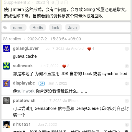
Supplement 2 · 2022 年 6 月 8 日
使用 intern 这种形式，会有个问题，会导致 String 常量池迅速增大，
造成性能下降，目前看到的资料是这个常量池很难回收
name
Redis
lock
Java
28 replies
•
2022-07-21 15:33:54 +08:00
golangLover
Jun 7, 2022 via Android
4
1
guava cache
sulinwork
Jun 7, 2022
2
2
都是本地了 为何不直接用 JDK 自带的 Lock 或者 synchronized
displayabc
Jun 7, 2022
OP
3
@
sulinwork
你肯定没看懂我说什么。。。
potatowish
Jun 7, 2022 via iPhone
4
可以尝试用 Semaphore 信号量和 DelayQueue 延迟队列自己封
装一个
nl101531
Jun 7, 2022
5