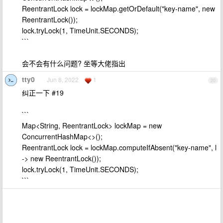
ReentrantLock lock = lockMap.getOrDefault("key-name", new
ReentrantLock());
lock.tryLock(1, TimeUnit.SECONDS);
```
会不会有什么问题? 坐等大佬指出
tty0
Jun 8, 2022
1
20
纠正一下 #19
```
Map<String, ReentrantLock> lockMap = new
ConcurrentHashMap<>();
ReentrantLock lock = lockMap.computeIfAbsent("key-name", l
-> new ReentrantLock());
lock.tryLock(1, TimeUnit.SECONDS);
```