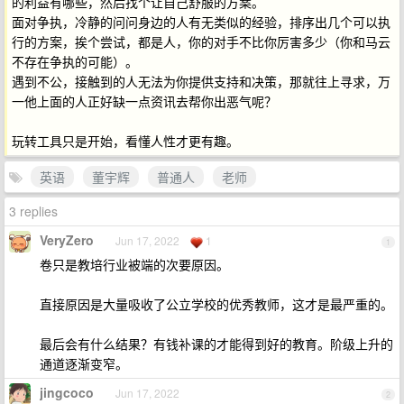
的利益有哪些，然后找个让自己舒服的方案。
面对争执，冷静的问问身边的人有无类似的经验，排序出几个可以执
行的方案，挨个尝试，都是人，你的对手不比你厉害多少（你和马云
不存在争执的可能）。
遇到不公，接触到的人无法为你提供支持和决策，那就往上寻求，万
一他上面的人正好缺一点资讯去帮你出恶气呢？
玩转工具只是开始，看懂人性才更有趣。
英语
董宇辉
普通人
老师
3 replies
VeryZero
Jun 17, 2022
1
1
卷只是教培行业被端的次要原因。
直接原因是大量吸收了公立学校的优秀教师，这才是最严重的。
最后会有什么结果？有钱补课的才能得到好的教育。阶级上升的
通道逐渐变窄。
jingcoco
Jun 17, 2022
2