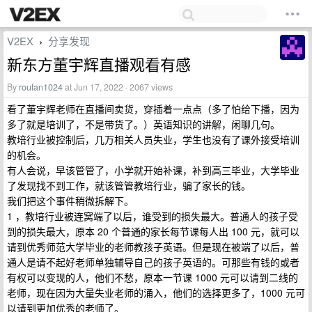
V2EX
分享发现
›
新东方董宇辉直播观看有感
By
roufan1024
at Jun 17, 2022 · 2067 views
看了董宇辉老师在直播间卖货，穿插着一点点（多了怕给下播，因为
多了就是培训了，不是带货了。）英语知识的讲解，闲聊几句。
教培行业被控制后，几万相关人员失业，学生也没有了课外接受培训
的机会。
有人会说，早该管管了，小学就开始补课，补到高三毕业，大学毕业
了发现找不到工作，就该管管教培行业，骗了家长的钱。
我们把这个事件稍微拆解下。
1 ，教培行业被连窝端了以后，谁受到的损失最大。普通人的孩子受
到的损失最大，原本 20 个普通的家长每节课每人出 100 元，就可以
请到优秀师范大学毕业的老师教孩子英语。但是现在被端了以后，普
通人是请不起好老师单独辅导自己的孩子英语的。可那些有钱的或者
有权可以变现的人，他们不愁，原本一节课 1000 元可以请到二线的
老师，现在因为大量失业老师的涌入，他们的选择更多了，1000 元可
以请到更加优秀的老师了。