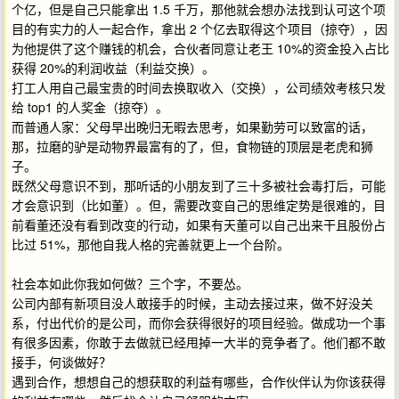
个亿，但是自己只能拿出 1.5 千万，那他就会想办法找到认可这个项
目的有实力的人一起合作，拿出 2 个亿去取得这个项目（掠夺），因
为他提供了这个赚钱的机会，合伙者同意让老王 10%的资金投入占比
获得 20%的利润收益（利益交换）。
打工人用自己最宝贵的时间去换取收入（交换），公司绩效考核只发
给 top1 的人奖金（掠夺）。
而普通人家：父母早出晚归无暇去思考，如果勤劳可以致富的话，
那，拉磨的驴是动物界最富有的了，但，食物链的顶层是老虎和狮
子。
既然父母意识不到，那听话的小朋友到了三十多被社会毒打后，可能
才会意识到（比如董）。但，需要改变自己的思维定势是很难的，目
前看董还没有看到改变的行动，如果有天董可以自己出来干且股份占
比过 51%，那他自我人格的完善就更上一个台阶。
社会本如此你我如何做？三个字，不要怂。
公司内部有新项目没人敢接手的时候，主动去接过来，做不好没关
系，付出代价的是公司，而你会获得很好的项目经验。做成功一个事
有很多因素，你敢于去做就已经甩掉一大半的竞争者了。他们都不敢
接手，何谈做好？
遇到合作，想想自己的想获取的利益有哪些，合作伙伴认为你该获得