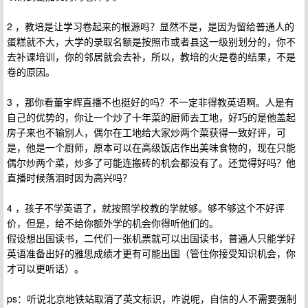
2 ，教培是让学习卷起来的根源吗？显然不是，是因为留给普通人的
蛋糕就不大，大学的录取名额是按照市或者县这一级别划分的，你不
去补课培训，你的邻居就会去补，所以，教培的火是卷的结果，不是
卷的原因。
3 ，那你看董宇辉直播不也挺好的吗？不一定非得教英语啊。人是有
自己的优势的，你让一个炒了十年菜的厨师去工地，好巧的是他盖起
房子来也不输别人，偶尔在工地给大家炒两个菜获得一致好评，可
是，他是一个厨师，原本可以在高级饭店作出美味食物的，现在只能
偶尔炒两个菜，炒多了可能连搬砖的机会都没有了。还觉得好吗？他
直播时候落泪时因为高兴吗？
4 ，孩子不学英语了，就按照学校教的学就够。够不够这个不好评
价，但是，给不给你额外学的机会你得听他们的。
假设想出国读书，二代们一张机票就可以出国读书，普通人只能学好
英语准备出好的雅思成绩才更有可能出国（管住你接受知识机会，你
才可以更听话）。
ps：听说北京地铁站取消了英文标识，咋说呢，自信的人不需要强制