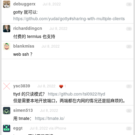
debuggerx
Jul 8, 2022
18
gotty 就可以:
https://github.com/yudai/gotty#sharing-with-multiple-clients
richarddingcn
Jul 8, 2022
19
付费的 termius 也支持
blankmiss
Jul 8, 2022
20
web ssh ？
ysc3839
Jul 8, 2022
1
21
ttyd 的只读模式？
https://github.com/tsl0922/ttyd
但是需要本地开放端口，两端都在内网的情况还是挺麻烦的。
simen513
Jul 8, 2022
22
用 tmate：
https://tmate.io/
eggt
Jul 8, 2022 via iPhone
23