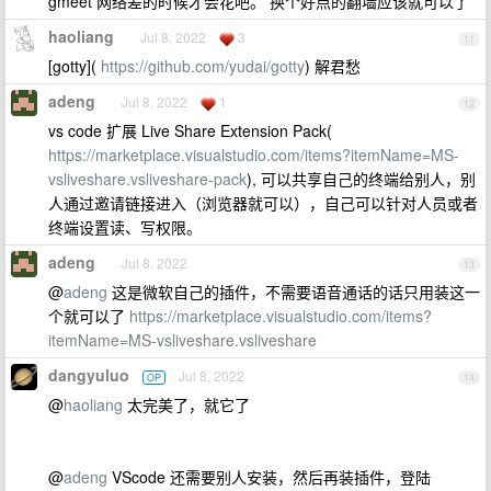
gmeet 网络差的时候才会花吧。 换个好点的翻墙应该就可以了
haoliang
Jul 8, 2022
3
11
[gotty](
https://github.com/yudai/gotty
) 解君愁
adeng
Jul 8, 2022
1
12
vs code 扩展 Live Share Extension Pack(
https://marketplace.visualstudio.com/items?itemName=MS-
vsliveshare.vsliveshare-pack
), 可以共享自己的终端给别人，别
人通过邀请链接进入（浏览器就可以），自己可以针对人员或者
终端设置读、写权限。
adeng
Jul 8, 2022
13
@
adeng
这是微软自己的插件，不需要语音通话的话只用装这一
个就可以了
https://marketplace.visualstudio.com/items?
itemName=MS-vsliveshare.vsliveshare
dangyuluo
Jul 8, 2022
OP
14
@
haoliang
太完美了，就它了
@
adeng
VScode 还需要别人安装，然后再装插件，登陆