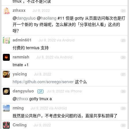
tmux ，不过不是只读
zthxxx
Jul 8, 2022
24
@
dangyuluo
@
haoliang
#11 但是 gotty 从页面访问每次也是打
开一个新的 tty 终端呢，怎么解决的「分享给别人看」这点的
呀？
admin601
Jul 8, 2022 via Android
25
付费的 termius 支持
rammiah
Jul 8, 2022 via Android
26
tmate +1
ysicing
Jul 8, 2022
27
https://github.com/screego/server
这个么
dangyuluo
Jul 9, 2022 via iPhone
OP
28
@
zthxxx
gotty tmux a
rming
Jul 9, 2022 via Android
29
既然是公共账户，不考虑安全问题的话，直接共享私钥得了
Creling
Jul 9, 2022
30