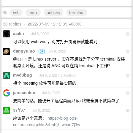
ssh
tmux
pubkey
terminal
30 replies
•
2022-07-09 12:12:39 +08:00
asilin
Jul 8, 2022
1
可以使用 web vnc ，对方打开浏览器就能看到
dangyuluo
Jul 8, 2022
OP
2
@
asilin
是 Linux server ，实在不想就为了分享 terminal 安装一
套桌面环境。还是说 VNC 可以在纯 terminal 下工作？
m4d3bug
Jul 8, 2022 via Android
3
换个 meeting 软件可能是最实际的
janssenkm
Jul 8, 2022
4
要简单的话，随便开个远程桌面只读+终端全屏不就简单了
37Y37
Jul 8, 2022
5
应该是这个意思：
https://blog.ops-
coffee.cn/s/gxhkc8rbhhjjf_whxd7j3w