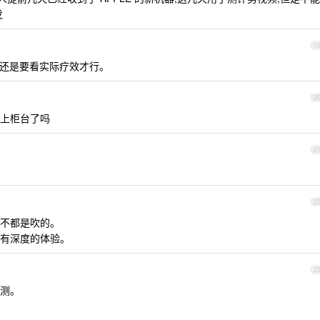
发
1
还是要看实际疗效才行。
2
店里上柜台了吗
2
2
不都是吹的。
有深度的体验。
2
测。