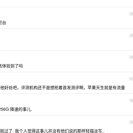
2
柜台
2
2
店体验到了吗
2
他好处吧，评测机构还不是想抢着首发测评啊，苹果天生就是有流量
2
256G 降速的事儿.
2
就过了. 我个人觉得这事儿并没有他们说的那样轻描淡写..