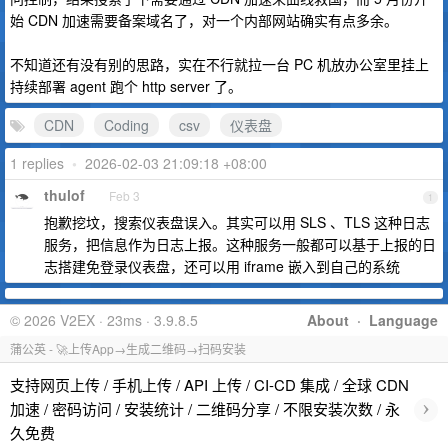
始 CDN 加速需要备案域名了，对一个内部网站确实有点多余。
不知道还有没有别的思路，实在不行就拉一台 PC 机放办公室里挂上
持续部署 agent 跑个 http server 了。
CDN
Coding
csv
仪表盘
1 replies
•
2026-02-03 21:09:18 +08:00
thulof
Feb 3
1
抱歉挖坟，搜索仪表盘误入。其实可以用 SLS 、TLS 这种日志
服务，把信息作为日志上报。这种服务一般都可以基于上报的日
志搭建免登录仪表盘，还可以用 iframe 嵌入到自己的系统
© 2026 V2EX · 23ms · 3.9.8.5
About
·
Language
蒲公英 - 🚀上传App→生成二维码→扫码安装
支持网页上传 / 手机上传 / API 上传 / CI-CD 集成 / 全球 CDN
›
加速 / 密码访问 / 安装统计 / 二维码分享 / 不限安装次数 / 永
久免费