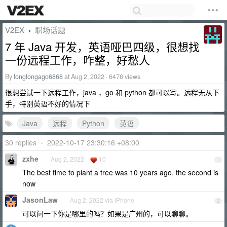
V2EX
职场话题
›
7 年 Java 开发，英语哑巴四级，很想找
一份远程工作，咋整，好愁人
By
longlongago6868
at Aug 2, 2022 · 6476 views
很想尝试一下远程工作，java ，go 和 python 都可以写。远程无从下
手，特别英语不好的情况下
Java
远程
Python
英语
30 replies
•
2022-10-17 23:30:16 +08:00
zxhe
Aug 2, 2022
10
1
The best time to plant a tree was 10 years ago, the second is
now
JasonLaw
Aug 2, 2022 via iPhone
2
可以问一下你是哪里的吗？如果是广州的，可以聊聊。