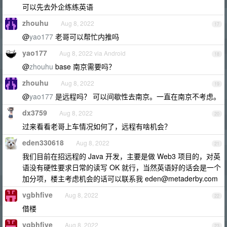
可以先去外企练练英语
zhouhu
Aug 8, 2022
17
@
yao177
老哥可以帮忙内推吗
yao177
Aug 8, 2022 via Android
18
@
zhouhu
base 南京需要吗？
zhouhu
Aug 8, 2022
19
@
yao177
是远程吗？ 可以间歇性去南京。一直在南京不考虑。
dx3759
Aug 8, 2022
20
过来看看老哥上车情况如何了，远程有啥机会？
eden330618
Aug 8, 2022
21
我们目前在招远程的 Java 开发，主要是做 Web3 项目的，对英
语没有硬性要求日常的读写 OK 就行，当然英语好的话会是一个
加分项，楼主考虑机会的话可以联系我
eden@metaderby.com
vgbhfive
Aug 8, 2022
22
借楼
vgbhfive
Aug 8, 2022
23