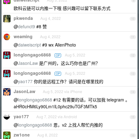
9
欧科云链可以内推一下哦 感兴趣可以留下联系方式
pkwenda
Aug 4, 2022
10
@
defunct9
#8 赞
weaming
Aug 4, 2022
11
@
daiweiscript
#9 wx AlienPhoto
longlongago6868
Aug 5, 2022
OP
12
@
JasonLaw
是广州的，这么巧你也是广州？
longlongago6868
Aug 5, 2022
OP
13
@
yao177
你的是远程工作？请问是在哪里找的
JasonLaw
Aug 5, 2022 via iPhone
14
@
longlongago6868
#12 有需要的话，可以加我 telegram 。
aHR0cHM6Ly90Lm1lL0phc29uTGF3MTk5
yao177
Aug 7, 2022 via Android
15
@
longlongago6868
恩，v2 上找人帮忙内推的
zw1one
Aug 8, 2022
16