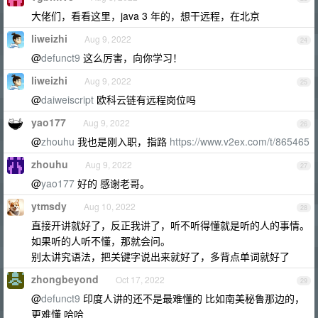
大佬们，看看这里，java 3 年的，想干远程，在北京
liweizhi
Aug 9, 2022
24
@
defunct9
这么厉害，向你学习！
liweizhi
Aug 9, 2022
25
@
daiweiscript
欧科云链有远程岗位吗
yao177
Aug 9, 2022
26
@
zhouhu
我也是刚入职，指路
https://www.v2ex.com/t/865465
zhouhu
Aug 9, 2022
27
@
yao177
好的 感谢老哥。
ytmsdy
Aug 10, 2022
28
直接开讲就好了，反正我讲了，听不听得懂就是听的人的事情。
如果听的人听不懂，那就会问。
别太讲究语法，把关键字说出来就好了，多背点单词就好了
zhongbeyond
Oct 17, 2022
29
@
defunct9
印度人讲的还不是最难懂的 比如南美秘鲁那边的，
更难懂 哈哈