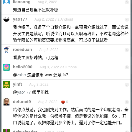
liaosong
Aug 2, 2022
3
知道自己哪里不足就补哪
yao177
Aug 2, 2022 via Android
4
我也哑巴，准备了个自我介绍和一点项目介绍就过了，面试官说
开发主要是读写，听说少而且可以入职再培训，不过老哥这种经
验年限长的可能英语要求稍微高点，可以投了试试看
roseduan
Aug 3, 2022
5
看我主页招聘帖，可远程
hello2090
Aug 3, 2022 via iPhone
6
@
zxhe
这里该用 was 还是 is?
yinft
Aug 3, 2022
7
@
yao177
哪里能找
defunct9
Aug 3, 2022
6
8
给你点鼓励，我也刚找到工作。然后面试的是一个印度老哥，全
程他说的是什么我一句都听不懂。但是我说的他能懂，So ，开
口说就是了。没把你逼到那个份上，逼到了你一定也能开口。
daiweiscript
Aug 3, 2022