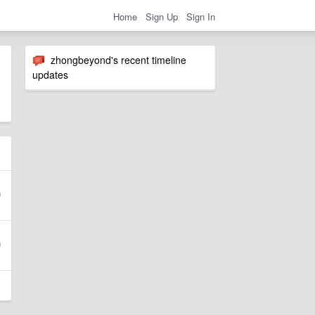
Home
Sign Up
Sign In
zhongbeyond's recent timeline
updates