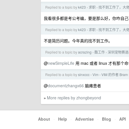
Replied to a topic by
k423
求职
找不到工作了，大
›
›
我看很多都是考公考编，要是那么好，你咋自己
Replied to a topic by
k423
求职
找不到工作了，大
›
›
不是简历问题。今年真的找不到工作。
Replied to a topic by
acrazing
酷工作
深圳宠物赛道
›
›
@
newSimpleLife
用 mac 或者 linux 才有那个
Replied to a topic by
sinxccc
Vim
VIM 的作者 Bram
›
›
@
documentzhangx66
脑瘫患者
More replies by zhongbeyond
»
About
·
Help
·
Advertise
·
Blog
·
API