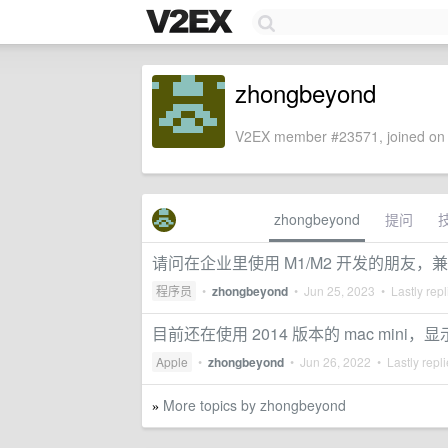
zhongbeyond
V2EX member #23571, joined on 
zhongbeyond
提问
请问在企业里使用 M1/M2 开发的朋友，
程序员
•
zhongbeyond
•
Jun 25, 2023
• Lastly rep
目前还在使用 2014 版本的 mac mini，
Apple
•
zhongbeyond
•
Jun 26, 2022
• Lastly repl
More topics by zhongbeyond
»