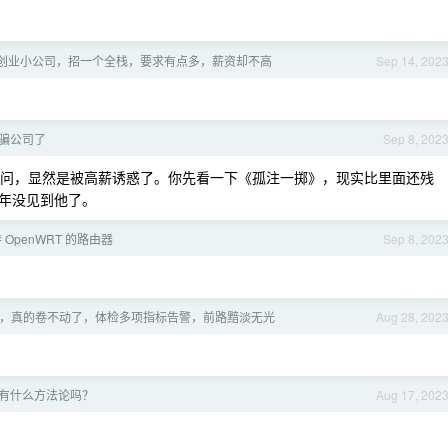
 2B 创业小公司，招一个全栈，要求有点多，薪资却不高
Sep 14, 202
骗公司了
Sep 8, 202
问，显然是被高薪诱惑了。你先看一下《孤注一掷》，现实比里面还残
年没见到他了。
OpenWRT 的路由器
Sep 8, 202
，真的卷不动了，体检多项指标告警，前路黯淡无光
Aug 28, 202
有什么方法论吗？
Aug 17, 202