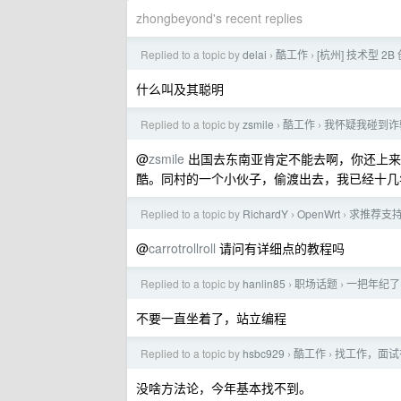
zhongbeyond's recent replies
Replied to a topic by
delai
酷工作
[杭州] 技术型
›
›
什么叫及其聪明
Replied to a topic by
zsmile
酷工作
我怀疑我碰到诈
›
›
@
zsmile
出国去东南亚肯定不能去啊，你还上来
酷。同村的一个小伙子，偷渡出去，我已经十几
Replied to a topic by
RichardY
OpenWrt
求推荐支持 
›
›
@
carrotrollroll
请问有详细点的教程吗
Replied to a topic by
hanlin85
职场话题
一把年纪了
›
›
不要一直坐着了，站立编程
Replied to a topic by
hsbc929
酷工作
找工作，面试
›
›
没啥方法论，今年基本找不到。