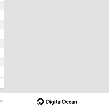
3
3
3
3
ge