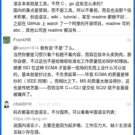
语言本来就是工具，不然 C 、go 这些怎么来的？
国内的重点是营销，而不是工具，所以不重视，而且也没那个技
术积累，别说语言，wiki 、tutorial 、甚至 readme 都做不好…
之前在 GitHub 上 watch 了一个阿里的开源项目，readme 写的
abc… 其他公司连 readme 都没有…
FrankHB
Oct 7, 2022
29
@
eason1874
我有说“不是”了么。
当然你要是习惯只看个标题不看内容，而容忍挂羊头卖狗肉，那
你自便，不过这也不是给微软标准化工作质量低劣辩护的理由。
顺便 ISO 在这种 ECMA 才是第一现场的东西上没什么可以说
的，基本就是抄过去，不负责起草——毕竟 ECMA 的质量是够
抄的（ IEEE 同理）。而相比之下，MS 的质量太挫没得抄，这
也是传统艺能——否则当年 C++/CLI 提交给 SC22 就不会直接
被嫌弃了。
chai2010
Nov 22, 2022
30
码农都喜欢造语言，不分国界。可以看看中国语言列表：
https://zh-lang.cn/
说国内语言少，主要还是因为起步晚、工作压力大、缺少主流语
言缺少存在感。