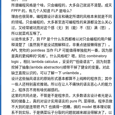
所谓编程风格是个啥，只会编程的，大多自己就说不清楚。成天
FPFP 的，有几个人知道 FLP 是啥么？
理由也很简单，编程跟设计语言和确定所谓的风格本来就是不同
的领域。只会编程的，大多甚至连可编程性的来源都没怎么关心
过，又经常被坑而对这个感（无）到（能）不（狂）满（怒），
所以就菜鸡互啄了。
以讹传讹多了，到 FP 是个什么东西都难以对只会编程的用户解
释清楚了（虽然我不是没试图解释过，非重点链接懒得放了）。
APL 党吹的 pointless 当作 FLP 可能值得单独批判一番，因为那
是真的更纯粹的“风格”。什么风格呢？嗯，好比 combinatory
logic ，相比 lambda calculus ，妥妥的**低级语言**，因为刻意
挖掉了抽象(lambda abstraction)顺带干掉了健全的变量。对此
缺乏直观认识的，可以了解一下 unlambda 。
设计这些抽风语言的原始形式基本都算不上纯粹的程序员；其中
一些人还特别喜欢推销。所以在让人不痛快的语言恶心人的能力
上，程序员不用有啥优越感的。
这里的共同点是，不管是不是程序员，大多数语言设计者光是认
知的储备上，真的对设计实用语言的 pure PL 菜得很。程序员做
不大到的是连带把 PLT 也搞得一团糟，搞的 model 根本理论联
系不到实际，于是俩菜坛子分裂的问题就越来越没得解决了，以