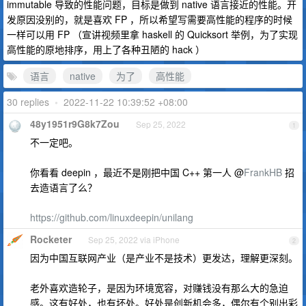
immutable 导致的性能问题，目标是做到 native 语言接近的性能。开
发原因没别的，就是喜欢 FP ，所以希望写需要高性能的程序的时候
一样可以用 FP （宣讲视频里拿 haskell 的 Quicksort 举例，为了实现
高性能的原地排序，用上了各种丑陋的 hack ）
语言
native
为了
高性能
30 replies
•
2022-11-22 10:39:52 +08:00
48y1951r9G8k7Zou
Sep 25, 2022
1
不一定吧。
你看看 deepin ，最近不是刚把中国 C++ 第一人 @
FrankHB
招
去造语言了么？
https://github.com/linuxdeepin/unilang
Rocketer
Sep 25, 2022 via iPhone
2
因为中国互联网产业（是产业不是技术）更发达，理解更深刻。
老外喜欢造轮子，是因为环境宽容，对赚钱没有那么大的急迫
感。这有好处，也有坏处。好处是创新机会多，偶尔有个别出彩