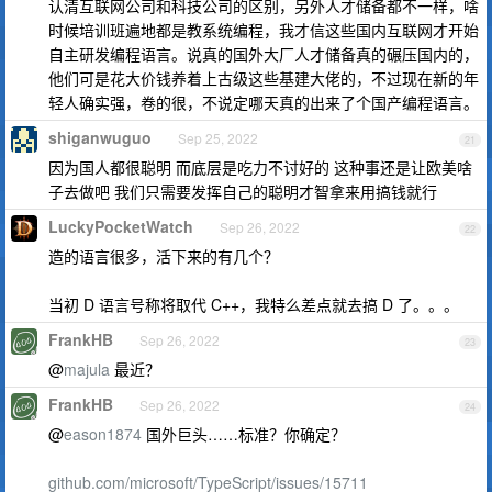
认清互联网公司和科技公司的区别，另外人才储备都不一样，啥
时候培训班遍地都是教系统编程，我才信这些国内互联网才开始
自主研发编程语言。说真的国外大厂人才储备真的碾压国内的，
他们可是花大价钱养着上古级这些基建大佬的，不过现在新的年
轻人确实强，卷的很，不说定哪天真的出来了个国产编程语言。
shiganwuguo
Sep 25, 2022
21
因为国人都很聪明 而底层是吃力不讨好的 这种事还是让欧美啥
子去做吧 我们只需要发挥自己的聪明才智拿来用搞钱就行
LuckyPocketWatch
Sep 26, 2022
22
造的语言很多，活下来的有几个？
当初 D 语言号称将取代 C++，我特么差点就去搞 D 了。。。
FrankHB
Sep 26, 2022
23
@
majula
最近？
FrankHB
Sep 26, 2022
24
@
eason1874
国外巨头……标准？你确定？
github.com/microsoft/TypeScript/issues/15711