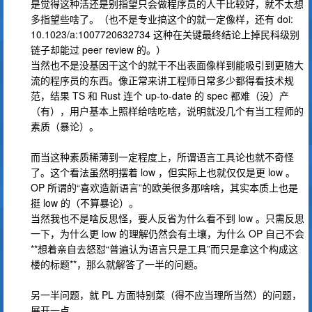
是觉得这种活还是别指望只会做程序员的人干比较好，就不太想
多指望些啥了。（也不是专业搞这个的就一定像样，还有 doi:
10.1023/a:1007720632734 这种在关键最终结论上掉民科级别
链子却能过 peer review 的。）
当然也不是没基因干这个的就干不出表面像样到能吸引到更随大
流的程序员的东西。像正常来讲工程师日常多少都得看技术规
范，结果 TS 和 Rust 连个 up-to-date 的 spec 都难（没）产
（有），用户基本上照样给啥吃啥，说明就没几个有当工程师的
素质（暴论）。
而当这种素质稀薄到一定程度上，所谓语言工具论也就不奇怪
了。这个看法虽然明摆着 low ，但实际上也就仅仅是更 low 。
OP 所谓的“喜欢造新语言”的欧美很多那啥啥，其实本质上也是
挺 low 的（不算暴论）。
当然我也不是啥反思怪，要人反省为什么看不到 low 。只需反思
一下，为什么更 low 的理解仍然会有土壤，为什么 OP 自己不会
**想着亲自去怒怼“普遍认为语言只是工具”而只是拿这个构成这
楼的标题**，那么就解答了一半的问题。
另一半问题，就 PL 方面特别菜（得不应当理所当然）的问题，
展开一点。