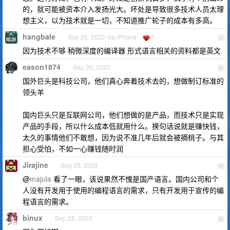
的，就可能被资本介入发扬光大。坏处是导致很多技术人员太理
想主义，以为技术就是一切，不知道推广轮子的成本有多高。
hangbale
Sep 25, 2022 via iPhone
1
3
因为技术不够 稍微深度的编译器 形式语言相关的资料都是英文
eason1874
Sep 25, 2022
4
国外巨头是科技公司，他们真心奔着技术去的，想做制订标准的
领头羊
国内巨头只是互联网公司，他们想做的是产品，而技术只是实现
产品的手段，所以什么成本低就用什么。换句话说就是赚快钱，
太久的事情他们不敢想，因为说不准几年后就会被摘桃子。与其
担心受怕，不如一心赚钱随时润
Jirajine
Sep 25, 2022
5
@
majula
看了一眼，该说果然不愧是国产语言。国内公司和个
人没有开发用于使用的编程语言的需求，只有开发用于宣传的编
程语言的需求。
binux
Sep 25, 2022
6