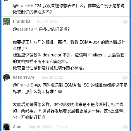
@
FrankHB
#24 我没看懂你想表达什么，你举这个例子是想说
微软制订的标准少吗？
FrankHB
Sep 27, 2022
26
@
eason1874
是多少的问题吗？
你要提正儿八斤的标准，那行，看看 ECMA-334 的版本断成什
么样了？
标准里说微软叫 destructor 不对，应该叫 finalizer ，之后微软
的文档照样不听不听和尚念经。
微软自己怕是都没好意思装作热心标准。
eason1874
Sep 28, 2022
27
@
FrankHB
#26 同时收录到 ECMA 和 ISO 的标准你都能说不是
标准，那什么能叫标准？😅
发展后期做得怎么样，跟它被发明出来是不是奔着制订标准去
的，两码事。IE 浏览器发展着发展着更是屎一样，这也没影响
它一开始制订标准
Zien
Sep 28, 2022 via iPhone
28