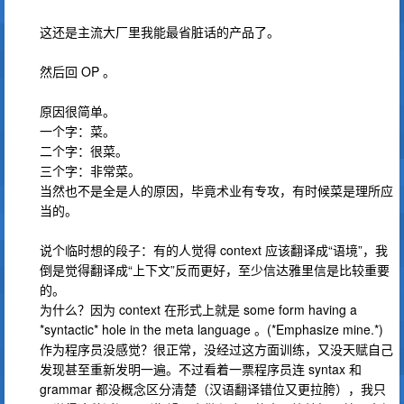
这还是主流大厂里我能最省脏话的产品了。
然后回 OP 。
原因很简单。
一个字：菜。
二个字：很菜。
三个字：非常菜。
当然也不是全是人的原因，毕竟术业有专攻，有时候菜是理所应
当的。
说个临时想的段子：有的人觉得 context 应该翻译成“语境”，我
倒是觉得翻译成“上下文”反而更好，至少信达雅里信是比较重要
的。
为什么？因为 context 在形式上就是 some form having a
*syntactic* hole in the meta language 。(*Emphasize mine.*)
作为程序员没感觉？很正常，没经过这方面训练，又没天赋自己
发现甚至重新发明一遍。不过看着一票程序员连 syntax 和
grammar 都没概念区分清楚（汉语翻译错位又更拉胯），我只