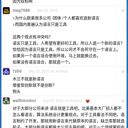
因为双标啊
msg7086
Sep 25, 2022
7
>为什么欧美很多公司 /团体 /个人都喜欢造新语言
>而国内普遍认为语言只是工具
这两个观点有冲突吗？
语言只是工具，人希望有更好的工具，所以人造一个新的语言？
恰恰因为语言只是工具，所以公司才不会死守在一个语言上。
如果另一个语言适合使用环境，马上就能换过去。
如果没有语言适合，那就造一个。
7zlid
Sep 25, 2022 via Android
8
木兰不就是新语言
借鉴型创新就不是创新？
狗头
wallhitrobot
Sep 25, 2022 via Android
1
9
对于大部分公司来讲 语言就是工具吧。北美基本大厂招人都不
怎么看语言，算法系统设计更重视点。对于工具看法不同吧，语
言制约了开发，那就用新语言来代替原本的语言，缺乏库那就造
轮子。大部分新语言都是大公司主导的吧，对于一个领域掌控会