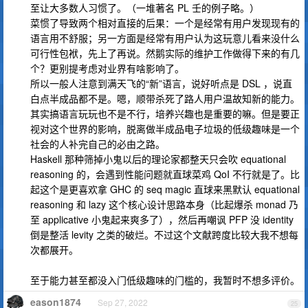
至让大多数人习惯了。（一堆著名 PL 壬的例子略。）
菜惯了导致两个相对直接的后果：一个是经常有用户发现现有的
语言用不舒服；另一方面是经常有用户认为这玩意儿看来没什么
可行性包袱，先上了再说。然鹅实际的维护工作做得下来的有几
个？更别提考虑对业界有啥影响了。
所以一般人注意到满天飞的“新”语言，说好听点是 DSL ，说直
白点半成品都不是。嗯，顺带杀死了路人用户温故知新的能力。
其实搞语言玩玩也不是不行，培养兴趣也是重要的嘛。但是要正
视对这个世界的影响，脱离做半成品电子垃圾的低级趣味是一个
社会的人补完自己的必由之路。
Haskell 那种筛掉小鬼以后的理论家都整天只会吹 equational
reasoning 的，会遇到性能问题就直球菜鸡 QoI 不行就是了。比
起这个是更喜欢拿 GHC 的 seq magic 直球来黑默认 equational
reasoning 和 lazy 这个核心设计思路本身（比起爆杀 monad 乃
至 applicative 小鬼起来爽多了），然后再嘲讽 PFP 没 identity
倒是整活 levity 之类的破烂。不过这个文献跨度比较大我不想每
次都展开。
至于能力甚至都没入门低级趣味的门槛的，我暂时不想多评价。
eason1874
Sep 27, 2022
25