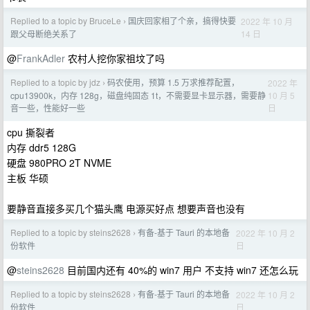
Replied to a topic by BruceLe
国庆回家相了个亲，搞得快要
2022 年 10 月
›
14 日
跟父母断绝关系了
@
FrankAdler
农村人挖你家祖坟了吗
Replied to a topic by jdz
码农使用，预算 1.5 万求推荐配置，
2022 年
›
10 月 5
cpu13900k，内存 128g，磁盘纯固态 1t，不需要显卡显示器，需要静
日
音一些，性能好一些
cpu 撕裂者
内存 ddr5 128G
硬盘 980PRO 2T NVME
主板 华硕
要静音直接多买几个猫头鹰 电源买好点 想要声音也没有
Replied to a topic by steins2628
有备-基于 Tauri 的本地备
2022 年 10 月 2
›
日
份软件
@
steins2628
目前国内还有 40%的 win7 用户 不支持 win7 还怎么玩
Replied to a topic by steins2628
有备-基于 Tauri 的本地备
2022 年 10 月 2
›
日
份软件