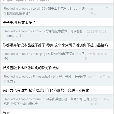
Replied to a topic by wys8129
知乎上半年净亏 8 亿，再造一
2022 年 10 月
›
16 日
个信息高密度平台？
段子基地 软文太多了
Replied to a topic by enzo26
今年笔记本摆烂，可以看看
2022 年 10 月
›
16 日
6900h 小主机
你都嫌弃笔记本品控不好了 零刻 这个小众牌子难道你不担心品控吗
Replied to a topic by fbichijing
有没有办法确定买的书是正
2022 年 10 月 16
›
日
版？
很多盗版书比正版印刷的都好你敢信
Replied to a topic by Philosophy6
买了房，瞬间一下子感觉
2022 年 10 月 16
›
日
有压力了
有压力也有动力 希望以后几年经济形势不会进一步恶化
Replied to a topic by murmur
母亲卵巢癌抗癌一年两个月 已经
2022 年 10 月
›
16 日
离世 分享下一些心得体会
节哀