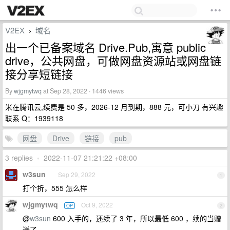
V2EX
域名
›
出一个已备案域名 Drive.Pub,寓意 public
drive，公共网盘，可做网盘资源站或网盘链
接分享短链接
By
wjgmytwq
at Sep 28, 2022 · 1446 views
米在腾讯云,续费是 50 多，2026-12 月到期，888 元，可小刀 有兴趣
联系 Q：1939118
网盘
Drive
链接
pub
3 replies
•
2022-11-07 21:21:22 +08:00
w3sun
Sep 29, 2022
1
打个折，555 怎么样
wjgmytwq
Oct 9, 2022
OP
2
@
w3sun
600 入手的，还续了 3 年，所以最低 600 ，续的当赠
送了