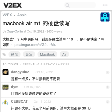
V2EX
Apple
›
macbook air m1 的硬盘读写
By
CrazyCollin
at Oct 16, 2022 · 3430 views
大概去年 9 月中买的吧，到现在硬盘读写 119T ，是不是快废了啊
如图
https://imgur.com/a/G2utrM4
硬盘
读写
MacBook
Air
15 replies
•
2022-10-19 09:42:23 +08:00
dangyuluo
Oct 16, 2022
1
是有一点多，不过接着用不用管
dym
Oct 16, 2022
2
目前还没听说过谁的硬盘挂了
CEBBCAT
Oct 16, 2022
3
问题不大吧，我三个月前买的，读写大概都是 30TB