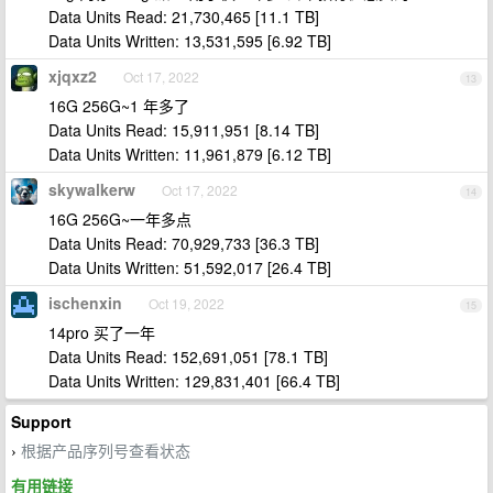
Data Units Read: 21,730,465 [11.1 TB]
Data Units Written: 13,531,595 [6.92 TB]
xjqxz2
Oct 17, 2022
13
16G 256G~1 年多了
Data Units Read: 15,911,951 [8.14 TB]
Data Units Written: 11,961,879 [6.12 TB]
skywalkerw
Oct 17, 2022
14
16G 256G~一年多点
Data Units Read: 70,929,733 [36.3 TB]
Data Units Written: 51,592,017 [26.4 TB]
ischenxin
Oct 19, 2022
15
14pro 买了一年
Data Units Read: 152,691,051 [78.1 TB]
Data Units Written: 129,831,401 [66.4 TB]
Support
根据产品序列号查看状态
›
有用链接