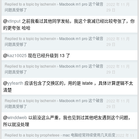
Replied to a topic by ischenxin
Macbook m1 pro 这个破音
2022 年 11 月
›
29 日
问题真受够了
@
xtinput
之前我看过其他同学发帖，我这个衰减已经比较夸张了，你
的更夸张 哈哈
Replied to a topic by ischenxin
Macbook m1 pro 这个破音
2022 年 11 月
›
29 日
问题真受够了
@
kaz10025
现在已经升级到 13 了
Replied to a topic by ischenxin
Macbook m1 pro 这个破音
2022 年 11 月
›
29 日
问题真受够了
@
yyfearth
应该包含了交换区的，用的是 istate ，具体计算逻辑不太
清楚
Replied to a topic by ischenxin
Macbook m1 pro 这个破音
2022 年 11 月
›
29 日
问题真受够了
@
winddweb
以前没这么严重，我也见到过其他吧友遇到这个问题，
所以就没处理
Replied to a topic by propheteee
mac 电脑经常持续使用几天后变
2022 年 11
›