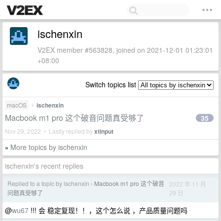
ischenxin
V2EX member #563828, joined on 2021-12-01 01:23:01
+08:00
Switch topics list
macOS
•
ischenxin
Macbook m1 pro 这个破音问题真受够了
35
Nov 29, 2022 • Lastly replied by
xtinput
More topics by ischenxin
»
ischenxin's recent replies
Replied to a topic by ischenxin
Macbook m1 pro 这个破音
2022 年 11 月
›
29 日
问题真受够了
@
wu67
!!! 会 稳定复现！！，这个怎么说 ，产品质量问题吗