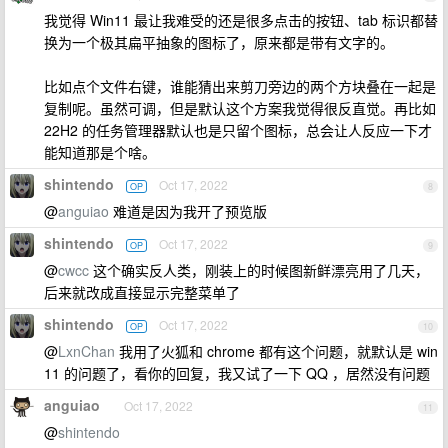
我觉得 Win11 最让我难受的还是很多点击的按钮、tab 标识都替
换为一个极其扁平抽象的图标了，原来都是带有文字的。
比如点个文件右键，谁能猜出来剪刀旁边的两个方块叠在一起是
复制呢。虽然可调，但是默认这个方案我觉得很反直觉。再比如
22H2 的任务管理器默认也是只留个图标，总会让人反应一下才
能知道那是个啥。
shintendo
Oct 17, 2022
OP
8
@
anguiao
难道是因为我开了预览版
shintendo
Oct 17, 2022
OP
9
@
cwcc
这个确实反人类，刚装上的时候图新鲜漂亮用了几天，
后来就改成直接显示完整菜单了
shintendo
Oct 17, 2022
OP
10
@
LxnChan
我用了火狐和 chrome 都有这个问题，就默认是 win
11 的问题了，看你的回复，我又试了一下 QQ ，居然没有问题
anguiao
Oct 17, 2022
11
@
shintendo