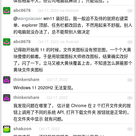
体验相差不大，但公司电脑就麻烦了，只能适应。。
abc8678
Oct 17, 2022 via Android
23
@
wangxiaoaer
win11 装好后，我一般迫不及待的就把右键菜
单、explorer 顶部、任务栏都改回去，不然用起来不舒服。别人
的电脑就没办法了，总不能帮别人做决定
abc8678
Oct 17, 2022 via Android
24
记得刚开始用 11 的时候，文件夹图标没有预览图，一个个大黄
块傻傻的躺着。于是用软媒图标大师修改图标，结果确实改好
了，闪了一下，立马又被大黄块覆盖上去，不知道怎么屏蔽那个
黄块文件夹图标
thinkershare
Oct 17, 2022
25
Windows 11 2020H2 无法复现。
thinkershare
Oct 17, 2022
26
我发现问题在哪里了， 估计是 Chrome 在 2 个打开文件夹的按
钮上调用了不同的系统 API, 打开下载文件夹 按钮就是正常的，
在文件夹中显示 就有问题。
shakoon
Oct 17, 2022
27