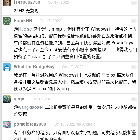
fs418082760
Oct 17, 2022
34
22H2 无复现
FrankHB
Oct 17, 2022
35
@
Huelse
这个是很 mmp ，但还有个非 Windows11 特供的上古
遗留的更抽风的：窗口标题栏给你跑到屏幕外面去死活点不到，
有的都没有任务栏能点到，甚至菜单快捷键因为被 PowerToys
占也点不了。至今 msi 安装有不小概率随机复现……搞得我专门
预备了个 sizer 加了个只调整窗口位置的配置。
WhatTheBridgeSay
Oct 17, 2022
36
我是在一台打游戏用的 Windows11 上发现的 Firefox 每次从任
务栏开启之后都会先最大化，然后缩小成常规非最大化窗口，我
还以为是 Firefox 的什么 bug
qeqv
Oct 18, 2022
37
@
wangxiaoaer
二次折叠菜单是真的难受，每次用别人电脑都得
难受死
pomelotea2009
Oct 18, 2022 via Android
38
有：任务栏的程序，只有图标没有文字标题，同类程序只能折叠
不能展开，非常影响效率。