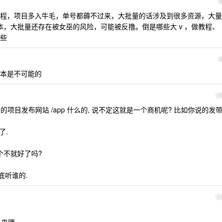
程，项目多入牛毛，单号都薅不过来，大批量的话涉及到很多资源，大量
 费等成本，大批量还存在被女巫的风险，可能被反撸。倒是哪些大 v ，做教程、
些
本是不可能的
1
项目发布网站 /app 什么的, 说不定这就是一个商机呢? 比如你说的发
了.
注册个不就好了吗?
底听谁的.
1