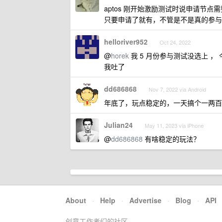
aptos 刚开始激励测试时说申请节
只要申请了就有，不管是不是真的参与
helloriver952
Oct 24, 2022
@
horek
我 5 月份参与测试没选上 ，
我吐了
dd686868
Nov 7, 2022 via Android
年底了，玩点稳定的，一天搞个一两百 
Julian24
May 11, 2023 via iPhone
@
dd686868
有啥稳定的玩法？
About
·
Help
·
Advertise
·
Blog
·
API
创意工作者们的社区