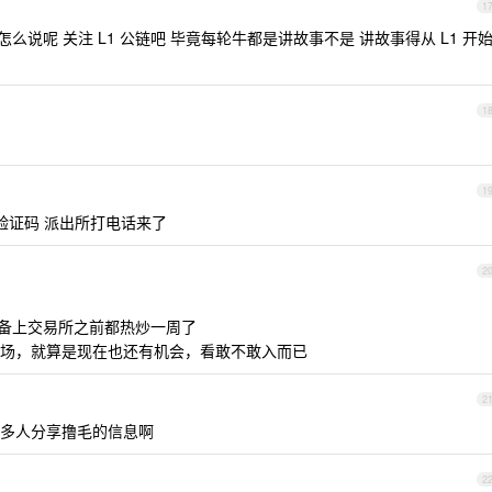
1
 。怎么说呢 关注 L1 公链吧 毕竟每轮牛都是讲故事不是 讲故事得从 L1 开
1
1
个验证码 派出所打电话来了
2
 准备上交易所之前都热炒一周了
场，就算是现在也还有机会，看敢不敢入而已
2
多人分享撸毛的信息啊
2