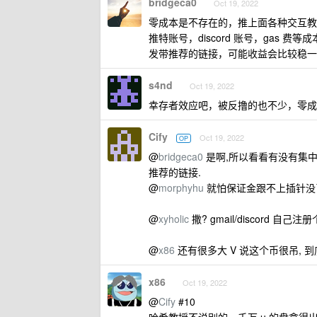
bridgeca0
Oct 19, 2022
零成本是不存在的，推上面各种交互教
推特账号，discord 账号，gas
发带推荐的链接，可能收益会比较稳一
s4nd
Oct 19, 2022
幸存者效应吧，被反撸的也不少，零成
Cify
Oct 19, 2022
OP
@
bridgeca0
是啊,所以看看有没有集中的
推荐的链接.
@
morphyhu
就怕保证金跟不上插针没
@
xyholic
撒? gmail/discord 自己
@
x86
还有很多大 V 说这个币很吊, 到
x86
Oct 19, 2022
@
Cify
#10