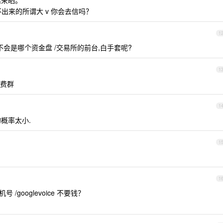
出来晒。
不出来的所谓大 v 你会去信吗？
1
不会是哪个资金盘 /交易所的前台,白手套呢?
1
收费群
1
概率太小.
1
1
/googlevoice 不要钱？