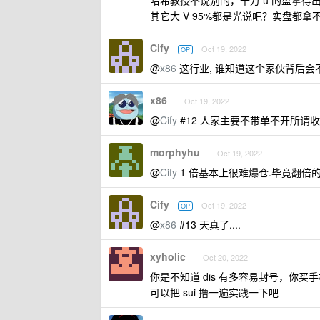
哈希教授不说别的，千万 u 的盘拿得
其它大 V 95%都是光说吧？实盘都拿
Cify
Oct 19, 2022
OP
@
x86
这行业, 谁知道这个家伙背后会
x86
Oct 19, 2022
@
Cify
#12 人家主要不带单不开所谓
morphyhu
Oct 19, 2022
@
Cify
1 倍基本上很难爆仓.毕竟翻倍的
Cify
Oct 19, 2022
OP
@
x86
#13 天真了....
xyholic
Oct 20, 2022
你是不知道 dis 有多容易封号，你买手机号 
可以把 sui 撸一遍实践一下吧