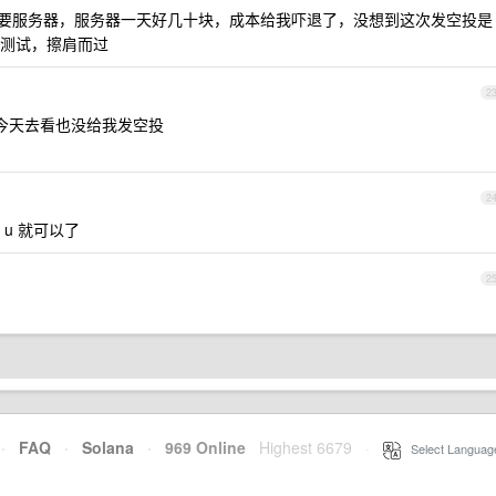
点需要服务器，服务器一天好几十块，成本给我吓退了，没想到这次发空投是
测试，擦肩而过
2
 今天去看也没给我发空投
2
u 就可以了
2
·
FAQ
·
Solana
·
969 Online
Highest 6679
·
Select Languag