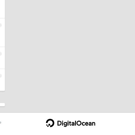
3
4
5
e