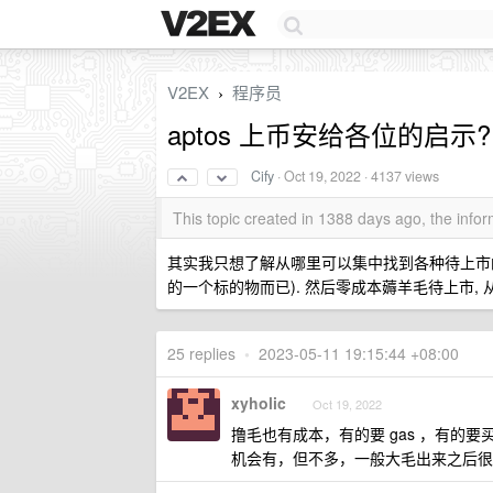
V2EX
程序员
›
aptos 上币安给各位的启示?
Cify
·
Oct 19, 2022
· 4137 views
This topic created in 1388 days ago, the inf
其实我只想了解从哪里可以集中找到各种待上市的
的一个标的物而已). 然后零成本薅羊毛待上市,
25 replies
•
2023-05-11 19:15:44 +08:00
xyholic
Oct 19, 2022
撸毛也有成本，有的要 gas ，有的要买 gmai
机会有，但不多，一般大毛出来之后很