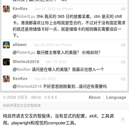
KevKev
Dec 27, 2022 via iPhone
15
@
RobertLyu
3hk 我买的 365 日的放着呆着，ctm 是买的 chill
卡。港澳都喜欢让你上台啦就是签合约，不过对于没有固定需求
的就还是用储值卡好一点，就是储值卡的规则确实需要适应一
下。
alfawei
Dec 28, 2022 via iPhone
16
@
RobertLyu
敢问楼主哪里入的美版？ 价格如何？
Sherlock2018
Mar 19, 2023
17
@
KevKev
请问是在哪入的美版？我最近也想入一个
KevKev
Sep 30, 2023
18
@
Sherlock2018
不好意思刚刚看到...请问还有需要吗
© 2026 V2EX · 38ms · 3.9.8.5
About
·
Language
纯自然语言交互的智能体
纯自然语言交互的智能体，没有显式的配置，skill，工具调
›
用。playwright和视觉的computer工具。