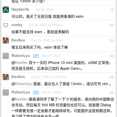
现在 13mini 多少钱？
HaydenYe
Oct 28, 2022
9
可以的，我买了无锁日版 就能用香港的 esim
conky
Oct 28, 2022 via iPhone
10
如果不能支持 esim ，那就是黑解的
KevKev
Dec 21, 2022 via iPad
11
楼主后来购买了吗，esim 体验了嘛
RobertLyu
Dec 21, 2022
OP
12
@
KevKev
双十一买的 iPhone 13 mini 美版的，eSIM 正常用，
而且是无锁机，后来自己加的 Apple Care+。
KevKev
Dec 27, 2022 via iPhone
13
@
RobertLyu
感谢，最近也入了美版 13mini ，成功写号 ctm 。
RobertLyu
Dec 27, 2022
OP
14
@
KevKev
跟香港同学了解了一下“3”的服务，境内用的中国移动
信号站，然后每天 500 MB 的流量包也还可以。就是跟 Dialog
一样都要充值一定金额才能继续续号。可能国外运营商都这样。
我习惯了国内的还有点不一样。