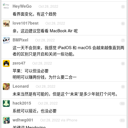
HeyWeGo
Oct 28, 2022
5
看界面变化，有这个趋势
love1017best
Oct 28, 2022
6
亲，这边建议您看看 MacBook Air 呢
BMPixel
Oct 28, 2022
7
这一天不会到来，我感觉 iPadOS 和 macOS 会越来越像直到两
者的区别只是开启和关闭一些功能。
zero47
Oct 28, 2022
8
苹果：可以但没必要
明明可以赚两份钱，为什么要二合一
Leonard
Oct 28, 2022
9
未来当然是有可能的，但是这个“未来”是多少年就打个问号。
hack2015
Oct 28, 2022
10
系统可以接近，也没必要
wdhwg001
Oct 28, 2022 via iPhone
11
关键词 Mendocino