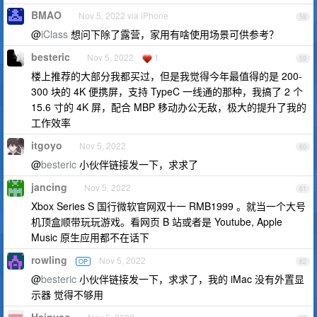
BMAO
Nov 5, 2022 via iPhone
58
@
iClass
想问下除了露营，家用有啥使用场景可供参考？
besteric
Nov 5, 2022
1
59
楼上推荐的大部分我都买过，但是我觉得今年最值得的是 200-
300 块的 4K 便携屏，支持 TypeC 一线通的那种，我搞了 2 个
15.6 寸的 4K 屏，配合 MBP 移动办公无敌，极大的提升了我的
工作效率
itgoyo
Nov 5, 2022
60
@
besteric
小伙伴链接发一下，求求了
jancing
Nov 5, 2022
61
Xbox Series S 国行微软官网双十一 RMB1999 。就当一个大号
机顶盒顺带玩玩游戏。看网页 B 站或者是 Youtube, Apple
Music 原生应用都不在话下
rowling
Nov 5, 2022
OP
62
@
besteric
小伙伴链接发一下，求求了，我的 iMac 没有外置显
示器 觉得不够用