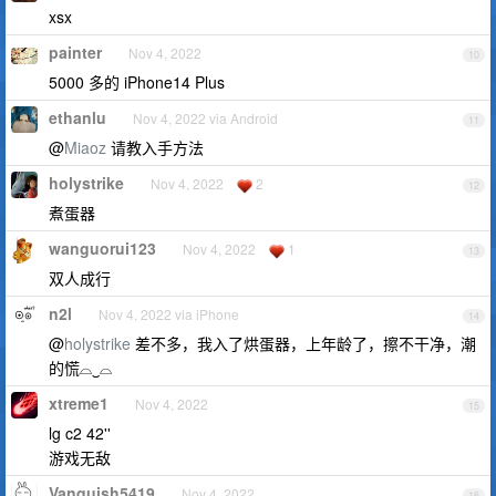
xsx
painter
Nov 4, 2022
10
5000 多的 iPhone14 Plus
ethanlu
Nov 4, 2022 via Android
11
@
Miaoz
请教入手方法
holystrike
Nov 4, 2022
2
12
煮蛋器
wanguorui123
Nov 4, 2022
1
13
双人成行
n2l
Nov 4, 2022 via iPhone
14
@
holystrike
差不多，我入了烘蛋器，上年龄了，擦不干净，潮
的慌⌓‿⌓
xtreme1
Nov 4, 2022
15
lg c2 42''
游戏无敌
Vanquish5419
Nov 4, 2022
16