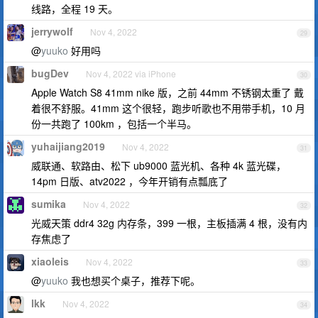
线路，全程 19 天。
jerrywolf
Nov 4, 2022
29
@
yuuko
好用吗
bugDev
Nov 4, 2022 via iPhone
30
Apple Watch S8 41mm nike 版，之前 44mm 不锈钢太重了 戴
着很不舒服。41mm 这个很轻，跑步听歌也不用带手机，10 月
份一共跑了 100km ，包括一个半马。
yuhaijiang2019
Nov 4, 2022
31
威联通、软路由、松下 ub9000 蓝光机、各种 4k 蓝光碟，
14pm 日版、atv2022 ，今年开销有点瓢底了
sumika
Nov 4, 2022
32
光威天策 ddr4 32g 内存条，399 一根，主板插满 4 根，没有内
存焦虑了
xiaoleis
Nov 4, 2022
33
@
yuuko
我也想买个桌子，推荐下呢。
lkk
Nov 4, 2022
34