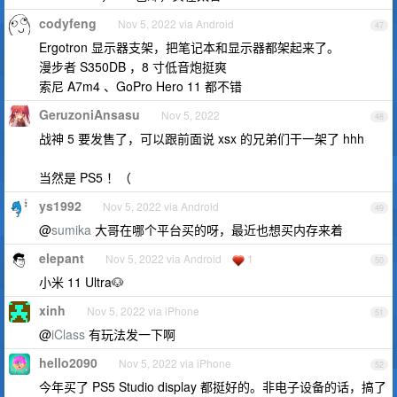
codyfeng
Nov 5, 2022 via Android
47
Ergotron 显示器支架，把笔记本和显示器都架起来了。
漫步者 S350DB ，8 寸低音炮挺爽
索尼 A7m4 、GoPro Hero 11 都不错
GeruzoniAnsasu
Nov 5, 2022
48
战神 5 要发售了，可以跟前面说 xsx 的兄弟们干一架了 hhh
当然是 PS5 ！（
ys1992
Nov 5, 2022 via Android
49
@
sumika
大哥在哪个平台买的呀，最近也想买内存来着
elepant
Nov 5, 2022 via Android
1
50
小米 11 Ultra🐶
xinh
Nov 5, 2022 via iPhone
51
@
iClass
有玩法发一下啊
hello2090
Nov 5, 2022 via iPhone
52
今年买了 PS5 Studio display 都挺好的。非电子设备的话，搞了