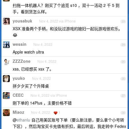
扫拖一体机器人？刚买了个追觅 s10 ，双十一活动 2 千 5 到
手，看到货怎么样。
yousabuk
Nov 4, 2022 via iPhone
23
XSX 准备两个手柄，和没玩过游戏的媳妇一起玩游戏很欢乐。
😂
wessin
Nov 4, 2022
24
Apple watch ultra
ZZZZone
Nov 4, 2022
25
xss, 已经想买 xsx 了。
yuuko
Nov 4, 2022
26
拼夕夕买了个升降桌
CEEC
Nov 4, 2022 via iPhone
27
刚下单的 14Plus ，主要价格不错
Miaoz
Nov 4, 2022
1
28
@
ethanlu
自己用美区账号下单（要么新注册，要么拿个小号转
下区），然后淘宝买卡充值有折扣，最后转运，我走转中 Fedex