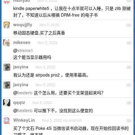
Hsinyao
Nov 5, 2022
63
kindle paperwhite5 ，让我在十点半就可以入睡，只是 zlib 刚被
封了，不知道以后从哪搞 DRM-free 的电子书
woqujjfly
Nov 5, 2022
64
移动固态硬盘,买了之后真香
mikeven
Nov 5, 2022
65
@
xtreme1
这个能当显示器用吗
jaoyina
Nov 5, 2022
66
我认为还是 airpods pro2 ，使用率最高。
jaoyina
Nov 5, 2022
67
@
besteric
这个怎么用，还要买个支架竖起来吗？
qqqtz
Nov 5, 2022
68
@
besteric
可以推下不，没找到这么便宜的
WinkeyLin
Nov 5, 2022 via Android
69
买了个文石 Poke 4S 当微信读书启动器，现在开始捡回读书的
习惯了，很不错