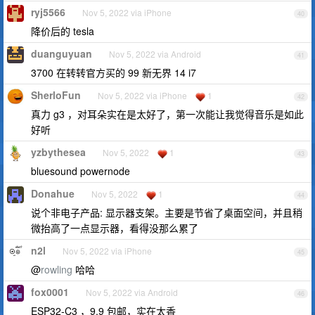
ryj5566
Nov 5, 2022 via iPhone
40
降价后的 tesla
duanguyuan
Nov 5, 2022 via Android
41
3700 在转转官方买的 99 新无界 14 i7
SherloFun
Nov 5, 2022 via iPhone
1
42
真力 g3 ，对耳朵实在是太好了，第一次能让我觉得音乐是如此
好听
yzbythesea
Nov 5, 2022
1
43
bluesound powernode
Donahue
Nov 5, 2022
1
44
说个非电子产品: 显示器支架。主要是节省了桌面空间，并且稍
微抬高了一点显示器，看得没那么累了
n2l
Nov 5, 2022 via iPhone
45
@
rowling
哈哈
fox0001
Nov 5, 2022 via Android
46
ESP32-C3 ，9.9 包邮，实在太香