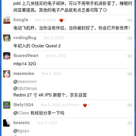
pdd 上几块钱买的电子闹钟，可以不用带手机进卧室了，睡眠时
间显著提高。其他的电子产品就有点乏善可陈了🙄️
hongfs
Nov 5, 2022
2
85
电动飞机杯，当你没有伴侣，当你被封控了，你会打开新世界！
codingBug
Nov 5, 2022
86
年初入的 Ocular Quest 2
ScaredHeart
Nov 5, 2022
87
mbp14 32G
maemolee
Nov 5, 2022
88
@
zherrrrrrrr
@
zjbztianya
Redmi 27 寸 4K IPS 屏那个，京东自营
Siefy1024
Nov 5, 2022 via iPhone
1
89
@
iClass
有经验分享一下吗
besteric
Nov 5, 2022
90
@
itgoyo