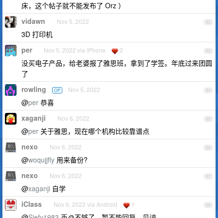
床，这个帖子就不能发布了 Orz ）
vidawn
Nov 5, 2022
92
3D 打印机
per
Nov 5, 2022 via iPhone
2
93
没买电子产品，给老婆报了雅思班，拿到了学签。年底过来团圆
了
rowling
Nov 5, 2022
OP
94
@
per
恭喜
xaganji
Nov 6, 2022
95
@
per
关于雅思，现在哪个机构比较靠谱点
nexo
Nov 6, 2022
96
@
woqujjfly
用来备份?
nexo
Nov 6, 2022
97
@
xaganji
自学
iClass
Nov 6, 2022 via Android
1
98
@
Siefy1983
币🪙不够了，暂不能回复，见谅。