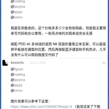
@
rowling
@
jaoyina
@
qqqtz
@
vivivo
我是在闲鱼收的，这个价格多多少少会有些瑕疵，但是我主要用
来写代码和办公使用，一些亮点啥的对我来说完全无感
搭配 PDD 40 多块钱的诺西 N8 双层折叠笔记本支架，可以直接
把平板放在键盘的位置，然后再搭配蓝牙键鼠和手机热点，几乎
没有什么可以阻挡我提交代码了
besteric
Nov 5, 2022
91
@
itgoyo
@
rowling
@
jaoyina
@
qqqtz
@
vivivo
图片效果可以参考下这里：
https://www.v2ex.com/t/265067#reply14
（我测试发了下图