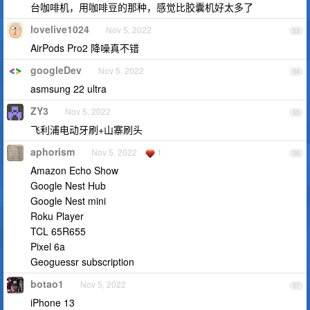
台咖啡机，用咖啡豆的那种，感觉比胶囊机好太多了
lovelive1024
Nov 5, 2022
53
AirPods Pro2 降噪真不错
googleDev
Nov 5, 2022
54
asmsung 22 ultra
ZY3
Nov 5, 2022
55
飞利浦电动牙刷+山寨刷头
aphorism
Nov 5, 2022
1
56
Amazon Echo Show
Google Nest Hub
Google Nest mini
Roku Player
TCL 65R655
Pixel 6a
Geoguessr subscription
botao1
Nov 5, 2022
57
iPhone 13