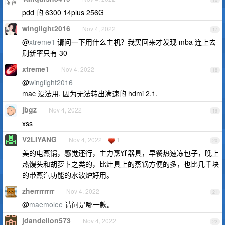
pdd 的 6300 14plus 256G
winglight2016
Nov 4, 2022
17
@
xtreme1
请问一下用什么主机？我买回来才发现 mba 连上去
刷新率只有 30
xtreme1
Nov 4, 2022
18
@
winglight2016
mac 没法用, 因为无法转出满速的 hdmi 2.1.
jbgz
Nov 4, 2022
19
xss
V2LIYANG
Nov 4, 2022
1
20
美的电蒸锅，感觉还行，主力烹饪器具，早餐热速冻包子，晚上
热馒头和胡萝卜之类的，比灶具上的蒸锅方便的多，也比几千块
的带蒸汽功能的水波炉好用。
zherrrrrrrr
Nov 4, 2022
21
@
maemolee
请问是哪一款。
jdandelion573
Nov 4, 2022
22