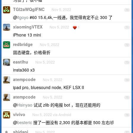
TGl2aWQgIFNC
Nov 5, 2022
70
@
itgoyo
#60 15.6,4k,一线通，我觉得肯定不止 300 了
xiaomingVTEX
Nov 5, 2022
1
71
iPhone 13 mini
redbridge
Nov 5, 2022
72
固态硬盘，价格骨折
eastlhu
Nov 5, 2022
73
insta360 x3
atempcode
Nov 5, 2022
74
ipad pro, bluesound node, KEF LSX II
atempcode
Nov 5, 2022
75
@
Hsinyao
试试 zlib 的电报 bot ，现在还能用的
vivivo
Nov 5, 2022 via Android
76
@
besteric
搜了一圈没有 2,300 的基本都是 500 左右🤣
shidapi
Nov 5, 2022
77