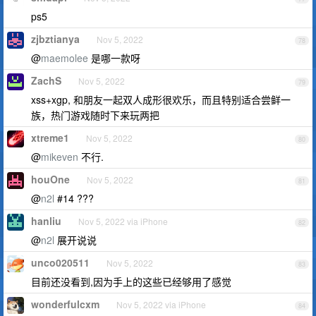
ps5
zjbztianya
Nov 5, 2022
78
@
maemolee
是哪一款呀
ZachS
Nov 5, 2022
79
xss+xgp, 和朋友一起双人成形很欢乐，而且特别适合尝鲜一
族，热门游戏随时下来玩两把
xtreme1
Nov 5, 2022
80
@
mikeven
不行.
houOne
Nov 5, 2022
81
@
n2l
#14 ???
hanliu
Nov 5, 2022 via iPhone
82
@
n2l
展开说说
unco020511
Nov 5, 2022
83
目前还没看到,因为手上的这些已经够用了感觉
wonderfulcxm
Nov 5, 2022 via iPhone
84