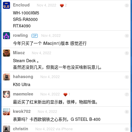
Encloud
Nov 4, 2022
2
3
WH-1000XM5
SRS-RA5000
RTX4090
rowling
Nov 4, 2022
OP
4
今年只买了一个 iMac(m1)版本 感觉还行
Miaoz
Nov 4, 2022
5
Steam Deck 。
虽然还没到几天，但我这一年也没买啥新玩意儿。
hahasong
Nov 4, 2022
6
K50 Ultra
maemolee
Nov 4, 2022
1
7
最近买了红米新出的显示器，很棒，物超所值。
kwok702
Nov 4, 2022
8
表算吗？卡西欧钢铁之心系列，G STEEL B-400
christin
Nov 4, 2022 via iPhone
9