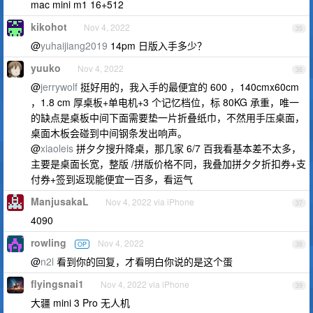
mac mini m1 16+512
kikohot
Nov 4, 2022
35
@
yuhaijiang2019
14pm 日版入手多少？
yuuko
Nov 4, 2022
36
@
jerrywolf
挺好用的，我入手的最便宜的 600 ，140cmx60cm
，1.8 cm 厚桌板+单电机+3 个记忆档位，标 80KG 承重，唯一
的缺点是桌板中间下面需要垫一片折叠纸巾，不然用手压桌面，
桌面木板会碰到中间钢条发出响声。
@
xiaoleis
拼夕夕搜升降桌，那几家 6/7 百我看基本差不太多，
主要是桌面长宽，整版 /拼版价格不同，我叠加拼夕夕折扣券+支
付券+签到返现能便宜一百多，看运气
ManjusakaL
Nov 4, 2022 via iPhone
37
4090
rowling
Nov 4, 2022
OP
38
@
n2l
看到你的回复，才看明白你说的是这个蛋
flyingsnai1
Nov 4, 2022 via iPhone
39
大疆 mini 3 Pro 无人机