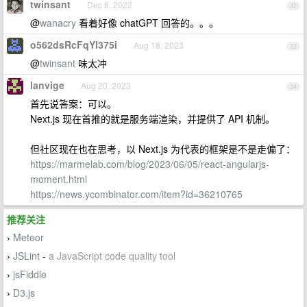
twinsant
Dec 8, 2022
32
@
wanacry
看着好像 chatGPT 回答的。。。
o562dsRcFqYl375i
Aug 18, 2023
33
@
twinsant
味太冲
lanvige
Aug 20, 2023
34
首先说答案：可以。
Next.js 现在首推的就是服务端渲染，并提供了 API 机制。
但社区现在也在思考，以 Next.js 为代表的框架是不是走偏了：
https://marmelab.com/blog/2023/06/05/react-angularjs-
moment.html
https://news.ycombinator.com/item?id=36210765
推荐关注
Meteor
›
JSLint
-
a JavaScript code quality tool
›
jsFiddle
›
D3.js
›