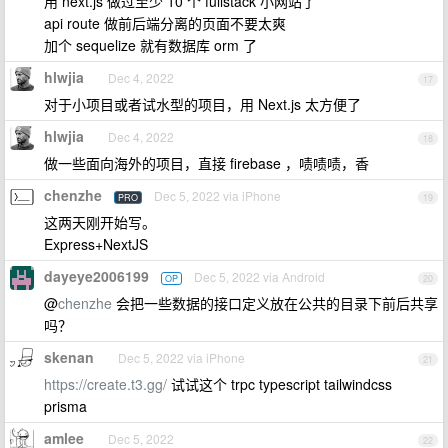
用 next.js 做过至少 10 个 fullstack 小网站了
api route 做前后端分离的页面不要太爽
加个 sequelize 就有数据库 orm 了
hlwjia
Dec 4, 2022
17
对于小项目或者试水型的项目，用 Next.js 太方便了
hlwjia
Dec 4, 2022
18
做一些面向海外的项目，直接 firebase ，啧啧啧，香
chenzhe
Dec 5, 2022 via iPhone
PRO
19
这两天刚开始写。
Express+NextJS
dayeye2006199
Dec 5, 2022 via Android
OP
20
@
chenzhe
会把一些数据的接口定义放在公共的目录下前后共享
吗？
skenan
Dec 5, 2022 via iPhone
21
https://create.t3.gg/
试试这个 trpc typescript tailwindcss
prisma
amlee
Dec 5, 2022
22