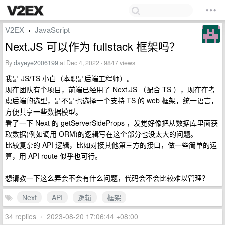
V2EX
JavaScript
›
Next.JS 可以作为 fullstack 框架吗？
By
dayeye2006199
at Dec 4, 2022 · 9847 views
我是 JS/TS 小白（本职是后端工程师）。
现在团队有个项目，前端已经用了 Next.JS （配合 TS ），现在在考
虑后端的选型，是不是也选择一个支持 TS 的 web 框架，统一语言，
方便共享一些数据模型。
看了一下 Next 的 getServerSideProps ，发觉好像把从数据库里面获
取数据(例如调用 ORM)的逻辑写在这个部分也没太大的问题。
比较复杂的 API 逻辑，比如对接其他第三方的接口，做一些简单的运
算，用 API route 似乎也可行。
想请教一下这么弄会不会有什么问题，代码会不会比较难以管理？
Next
API
逻辑
框架
34 replies
•
2023-08-20 17:06:44 +08:00