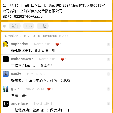
公司地址：上海虹口区四川北路武进路289号海泰时代大厦0513室
公司名称：上海米信文化传播有限公司
邮箱：
82282740@qq.com
我们
iOS
一起
24 replies
•
1970-01-01 08:00:00 +08:00
sapherise
Nov 21, 2013
1
1
GAMELOFT，黄金太阳，啊！
mahone3297
Nov 21, 2013
1
2
可惜不会ios。。。薪资赞！
cxe2v
Nov 21, 2013
3
好想去，上海市中心啊，可惜不会IOS
gtalk
Nov 21, 2013
1
4
看着不错~
angelface
Nov 21, 2013
5
一起做运动！做运动！！做运动！！！