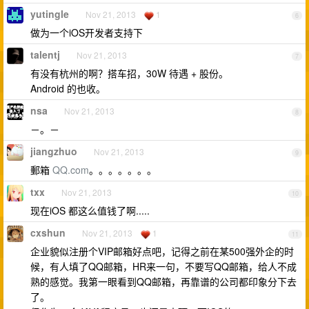
yutingle
Nov 21, 2013
1
6
做为一个iOS开发者支持下
talentj
Nov 21, 2013
7
有没有杭州的啊？搭车招，30W 待遇 + 股份。
Android 的也收。
nsa
Nov 21, 2013
8
－。－
jiangzhuo
Nov 21, 2013
9
郵箱
QQ.com
。。。。。。。
txx
Nov 21, 2013
10
现在iOS 都这么值钱了啊.....
cxshun
Nov 21, 2013
1
11
企业貌似注册个VIP邮箱好点吧，记得之前在某500强外企的时
候，有人填了QQ邮箱，HR来一句，不要写QQ邮箱，给人不成
熟的感觉。我第一眼看到QQ邮箱，再靠谱的公司都印象分下去
了。