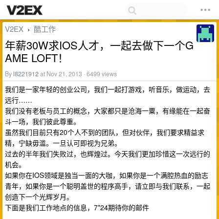
V2EX
酷工作
›
年薪30W求IOS人才，一起去做下一个G
AME LOFT！
By
l8221912
at Nov 21, 2013 · 6499 views
我们是一家年轻的创业公司，我们一起打游戏，听音乐，做运动，去
远行……
我们没有老板与员工的概念，大家都只是沧海一粟，有缘能在一起奋
斗一场，我们彼此尊重。
虽然我们目前只有20个人不到的团队，但对伙伴，我们要求精益求
精，宁缺毋滥。一旦认可即视为兄弟。
过去的半年我们失败过，也辉煌过。今天我们更加珍惜这一次远行的
机会。
如果你在IOS领域是独当一面的大咖，如果你是一个满腔热血的励志
青年，如果你是一个聪明盖世的程序高手，请立即与我们联系，一起
创造下一个光辉岁月。
下面是我们工作地点的信息，7*24期待你的邮件