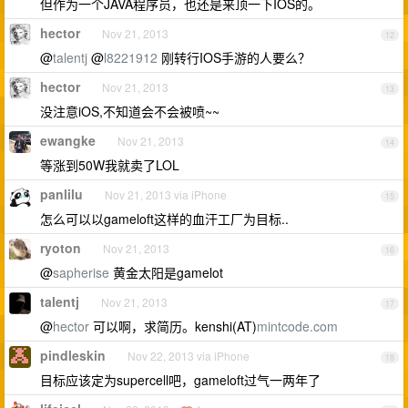
但作为一个JAVA程序员，也还是来顶一下IOS的。
hector
Nov 21, 2013
12
@
talentj
@
l8221912
刚转行IOS手游的人要么？
hector
Nov 21, 2013
13
没注意iOS,不知道会不会被喷~~
ewangke
Nov 21, 2013
14
等涨到50W我就卖了LOL
panlilu
Nov 21, 2013 via iPhone
15
怎么可以以gameloft这样的血汗工厂为目标..
ryoton
Nov 21, 2013
16
@
sapherise
黄金太阳是gamelot
talentj
Nov 21, 2013
17
@
hector
可以啊，求简历。kenshi(AT)
mintcode.com
pindleskin
Nov 22, 2013 via iPhone
18
目标应该定为supercell吧，gameloft过气一两年了