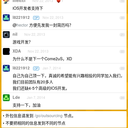
lifeiccl
Nov 22, 2013
1
19
iOS开发者支持下
l8221912
Nov 22, 2013
OP
20
@
hector
方便先发我一封简历吗？
nil
Nov 22, 2013
21
游戏开发？
XDA
Nov 22, 2013
22
为什么不是下一个Come2uS，XD
l8221912
Jan 7, 2014
OP
23
自己为自己顶一下，真诚的希望能有兴趣相投的同学加入我们，
我们目前团队有20多人
我们还缺4-5个高级的IOS开发。
Lde
Jan 7, 2014
24
支持一下，加油
• 外包信息请发到
/go/outsourcing
节点。
• 不要把相同的信息发到不同的节点