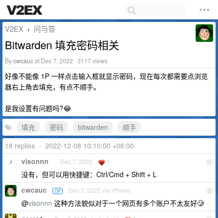
V2EX
问与答
›
Bitwarden 填充密码相关
By
cwcauc
at Dec 7, 2022 · 3117 views
好像不能像 1P 一样点击输入框就显示密码，现在每次都需要点浏览
器右上角去填充，有点不顺手。
是我设置有问题吗?😂
填充
密码
bitwarden
顺手
18 replies
•
2022-12-08 10:10:00 +08:00
visonnn
Dec 7, 2022
1
1
没有，但可以用快捷键：Ctrl/Cmd + Shift + L
cwcauc
Dec 7, 2022 via iPhone
OP
2
@
visonnn
这种方法貌似对于一个网页有多个账户不太友好🥲