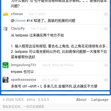
为什么我的 1p 也不能点击密码框就显示密码。。。是我的版本
问题？
cheese
Dec 7, 2022
15
@
cheese
#14 知道了，我装的拓展的问题
ClericPy
Dec 7, 2022
16
从 lastpass 过来确实两个地方不如
1. 输入框旁边没有按钮, 要去右上角找, 右上角花花绿绿有点多...
2. lastpass 可以填充密码以外的, 比如密保问题那一大堆带下拉
菜单都帮你选好
fengxulong731
Dec 8, 2022 via iPhone
17
enpass 也可以
sparkssssssss
Dec 8, 2022
18
多账号 ctrl +shift + L 多来几次,会循环的,这点确实不方便
© 2026 V2EX · 49ms · 3.9.8.5
About
·
Language
隐私安全无忧，一站式多源搜索