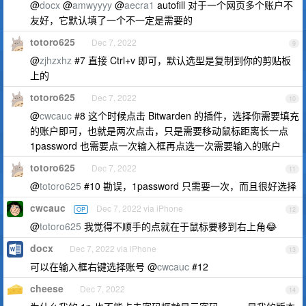
@
docx
@
amwyyyy
@
aecra1
autofill 对于一个网页多个账户不
友好，它默认填了一个不一定是需要的
totoro625
Dec 7, 2022
9
@
zjhzxhz
#7 直接 Ctrl+v 即可，默认选型是复制到你的剪贴板
上的
totoro625
Dec 7, 2022
10
@
cwcauc
#8 这个时候点击 Bitwarden 的插件，选择你需要填充
的账户即可，也就是两次点击，只是需要移动鼠标距离长一点
1password 也需要点一次输入框再点选一次需要输入的账户
totoro625
Dec 7, 2022
11
@
totoro625
#10 勘误，1password 只需要一次，而且很好选择
cwcauc
Dec 7, 2022 via iPhone
OP
12
@
totoro625
我觉得不顺手的点就在于鼠标要移到右上角😂
docx
Dec 7, 2022 via iPhone
13
可以在输入框右键选择账号 @
cwcauc
#12
cheese
Dec 7, 2022
14