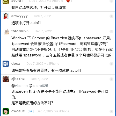
aecra1
Dec 7, 2022 via Android
1
3
有自动填充选项，打开网页就填充
amwyyyy
Dec 7, 2022
4
选项中打开 autofill
totoro625
Dec 7, 2022
5
Windows 下 Chrome 的 Bitwarden 确实不如 1password 好用，
1password 会显示“此设置由“1Password - 密码管理器”控制”
自动填充功能也不是很好用，但是用用也会习惯的，实在不行就
继续用 1password ，三年五折或者免费 6 个月循环都是可以的
docx
Dec 7, 2022 via iPhone
6
请完整检查所有设置项，有一项就是 autofill
zjhzxhz
Dec 7, 2022
7
@
visonnn
@
totoro625
Bitwarden 的 2FA 是不是不能自动填充？ 1Password 是可以
的。
是不是我使用的方法不对？
cwcauc
Dec 7, 2022 via iPhone
OP
8