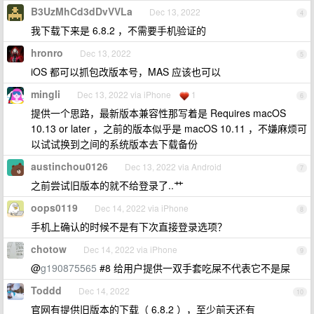
B3UzMhCd3dDvVVLa
Dec 13, 2022
4
我下载下来是 6.8.2 ，不需要手机验证的
hronro
Dec 13, 2022
5
iOS 都可以抓包改版本号，MAS 应该也可以
mingli
Dec 13, 2022 via iPhone
1
6
提供一个思路，最新版本兼容性那写着是 Requires macOS
10.13 or later ，之前的版本似乎是 macOS 10.11 ，不嫌麻烦可
以试试换到之间的系统版本去下载备份
austinchou0126
Dec 13, 2022 via Android
7
之前尝试旧版本的就不给登录了..艹
oops0119
Dec 14, 2022 via iPhone
8
手机上确认的时候不是有下次直接登录选项？
chotow
Dec 14, 2022 via iPhone
9
@
g190875565
#8 给用户提供一双手套吃屎不代表它不是屎
Toddd
Dec 14, 2022
10
官网有提供旧版本的下载（ 6.8.2 ），至少前天还有