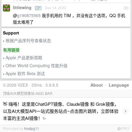
littlewing
Dec 14, 2022
OP
11
@
g190875565
我手机用的 TIM ，并没有这个选项，QQ 手机
版太难用了
Support
根据产品序列号查看状态
›
有用链接
Apple 产品更新周期
›
Other World Computing 性能升级
›
Apple 软件 Beta 测试
›
© 2026 V2EX · 33ms · 3.9.8.5
About
·
Language
顶级AI大模型镜像站-AIGC.BAR
👋 嗨咯！这里是ChatGPT镜像、Claude镜像 和 Grok镜像，
›
以及AI大模型API一站式服务站点~点击图片跳转，立即体验
丰富的主流AI镜像！✨
Promoted by
frostpg11
PRO