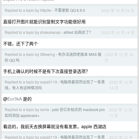
Replied to a topic by httplife
不要更新 QQ 6.9.0
2022 年 12 月 25 日
›
直接打开图片就能识别复制文字功能很好用
Replied to a topic by shakukansp
alfred 出商店了？
2022 年 12 月 14 日
›
不错，还下了两个
Replied to a topic by littlewing
有办法退回老版本 MAS 版
2022 年 12 月 14
›
日
的 QQ 吗
手机上确认的时候不是有下次直接登录选项？
Replied to a topic by oops0119
电脑用着突然出现了一条黑
2022 年 12 月
›
14 日
线，有人有这种情况吗
@
Eur3kA
是的
Replied to a topic by lamls
pdd 百亿补贴买的 macbook pro
2022 年 12 月
›
11 日
如何添加 applecare+
看店的，我前天去换屏幕就没有看发票，apple 西湖店
Replied to a topic by oops0119
电脑用着突然出现了一条黑
2022 年 12 月
›