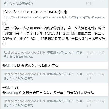
10 日
线，有人有这种情况吗
![CleanShot 2022-12-10 at 21.54.07@2x](
https://tva1.sinaimg.cn/large/7eb90a9cly1h8z23q1xiaj20ys0aqwga.j
pg
)
更新下后续，去杭州 apple 西湖店修好了，第一次去没有配件，就把
电脑拿回来了。过了几天配件到货后打电话给我让我拿过去，第二天
就修好了，补了个 AC+，我电脑是淘宝买的，全程没让我出示购买凭
证
Replied to a topic by oops0119
电脑用着突然出现了一条黑
2022 年 12 月
›
1 日
线，有人有这种情况吗
@
Morii
#12 要这么久，没备用机完蛋
Replied to a topic by oops0119
电脑用着突然出现了一条黑
2022 年 12 月
›
1 日
线，有人有这种情况吗
@
Morii
#9
@
swulling
#10 周末去店里看看，换屏幕是当天就可以换好吗
Replied to a topic by oops0119
电脑用着突然出现了一条黑
2022 年 12 月
›
1 日
线，有人有这种情况吗