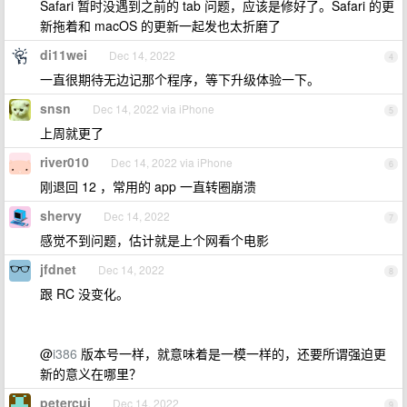
Safari 暂时没遇到之前的 tab 问题，应该是修好了。Safari 的更
新拖着和 macOS 的更新一起发也太折磨了
di11wei
Dec 14, 2022
4
一直很期待无边记那个程序，等下升级体验一下。
snsn
Dec 14, 2022 via iPhone
5
上周就更了
river010
Dec 14, 2022 via iPhone
6
刚退回 12 ，常用的 app 一直转圈崩溃
shervy
Dec 14, 2022
7
感觉不到问题，估计就是上个网看个电影
jfdnet
Dec 14, 2022
8
跟 RC 没变化。
@
i386
版本号一样，就意味着是一模一样的，还要所谓强迫更
新的意义在哪里？
petercui
Dec 14, 2022
9