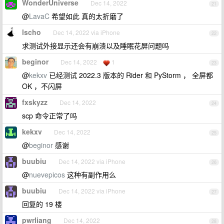
WonderUniverse
Dec 14, 2022
21
@
LavaC
希望如此 真的太折磨了
lscho
Dec 14, 2022 via iPhone
22
求测试外接显示还会有崩溃以及睡眠花屏问题吗
beginor
Dec 14, 2022
1
23
@
kekxv
已经测试 2022.3 版本的 Rider 和 PyStorm ， 全屏都
OK ，不闪屏
fxskyzz
Dec 14, 2022
24
scp 命令正常了吗
kekxv
Dec 14, 2022
25
@
beginor
感谢
buubiu
Dec 14, 2022 via iPhone
26
@
nuevepicos
这种有副作用么
buubiu
Dec 14, 2022 via iPhone
27
回复的 19 楼
pwrliang
Dec 14, 2022
28