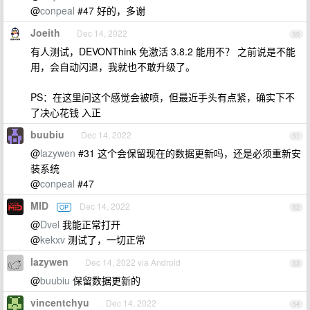
@
conpeal
#47 好的，多谢
Joeith
Dec 14, 2022
50
有人测试，DEVONThink 免激活 3.8.2 能用不？ 之前说是不能
用，会自动闪退，我就也不敢升级了。
PS：在这里问这个感觉会被喷，但最近手头有点紧，确实下不
了决心花钱 入正
buubiu
Dec 14, 2022
51
@
lazywen
#31 这个会保留现在的数据更新吗，还是必须重新安
装系统
@
conpeal
#47
MID
Dec 14, 2022
OP
52
@
Dvel
我能正常打开
@
kekxv
测试了，一切正常
lazywen
Dec 14, 2022 via Android
53
@
buubiu
保留数据更新的
vincentchyu
Dec 14, 2022
54