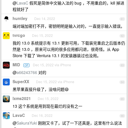
@
LavaC
假死是简体中文输入法的 bug ，不用重启的，kill 掉进
程就好了
huntley
Dec 14, 2022
61
端对端加密打不开，密钥明明是输入对的，一直提示输入错误。
tvrcgo
Dec 15, 2022
62
我的 13.0 系统提示有 13.1 更新可用，下载装完重启之后版本仍
然是 13.0 ，原来可以用的很多应用都闪退，很奇怪。从 App
Store 下载了 Ventura 13.1 的安装器装过也没用。
MID
Dec 15, 2022 via iPhone
OP
63
@
a66243766
对的
SuperXX
Dec 15, 2022 via iPhone
64
黑苹果直接升级了，没啥问题😄
lxms2021
Dec 15, 2022
65
13 这个系统是用到现在最烂的没有之一
LavaC
Dec 16, 2022
66
@
SakuraYuki
刚刚又卡了，试了一下还真是，这里有什么说法