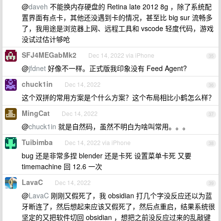
@
daveh
不能换内存硬盘的 Retina late 2012 8g ，除了系统配
置界面有点卡，其他还没遇到卡的情况，甚至比 big sur 流畅多
了，我用途是浏览器上网、远程工具和 vscode 轻度代码，游戏
没试过估计够呛
SFJ4MEGabMk2
Dec 14, 2022 via iPhone
35
@
jfdnet
好像不一样。正式版我印象没有 Feed Agent?
chuck1in
Dec 14, 2022
36
这个双拼的常用方案是个什么方案？这个布局相比小鹤怎么样？
MingCat
Dec 14, 2022
37
@
chuck1in
就是自然码，虽然不明白为啥叫常用。。。
Tuibimba
Dec 14, 2022 via iPhone
38
bug 还是非常多捏 blender 还是卡死 设置菜单卡死 又要
timemachine 回 12.6 一次
LavaC
Dec 14, 2022
39
@
LavaC
刚刚又假死了，我 obsidian 打几个字没反应还以为蓝
牙断连了，然后想起来应该又假死了，然后点重启，结果系统很
坚定的又把软件切回 obsidian ，想把之前没反应过来的乱敲键