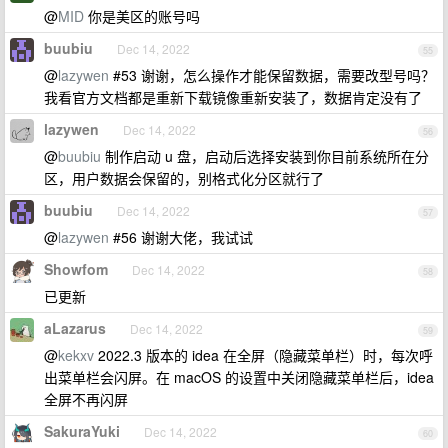
@
MID
你是美区的账号吗
buubiu
Dec 14, 2022
55
@
lazywen
#53 谢谢，怎么操作才能保留数据，需要改型号吗？
我看官方文档都是重新下载镜像重新安装了，数据肯定没有了
lazywen
Dec 14, 2022
56
@
buubiu
制作启动 u 盘，启动后选择安装到你目前系统所在分
区，用户数据会保留的，别格式化分区就行了
buubiu
Dec 14, 2022
57
@
lazywen
#56 谢谢大佬，我试试
Showfom
Dec 14, 2022
58
已更新
aLazarus
Dec 14, 2022
59
@
kekxv
2022.3 版本的 idea 在全屏（隐藏菜单栏）时，每次呼
出菜单栏会闪屏。在 macOS 的设置中关闭隐藏菜单栏后，idea
全屏不再闪屏
SakuraYuki
Dec 14, 2022
60