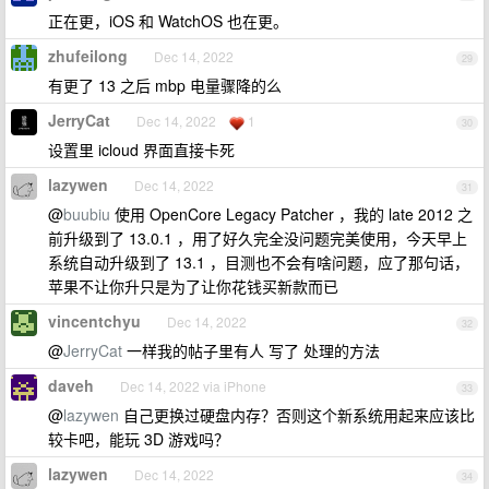
正在更，iOS 和 WatchOS 也在更。
zhufeilong
Dec 14, 2022
29
有更了 13 之后 mbp 电量骤降的么
JerryCat
Dec 14, 2022
1
30
设置里 icloud 界面直接卡死
lazywen
Dec 14, 2022
31
@
buubiu
使用 OpenCore Legacy Patcher ，我的 late 2012 之
前升级到了 13.0.1 ，用了好久完全没问题完美使用，今天早上
系统自动升级到了 13.1 ，目测也不会有啥问题，应了那句话，
苹果不让你升只是为了让你花钱买新款而已
vincentchyu
Dec 14, 2022
32
@
JerryCat
一样我的帖子里有人 写了 处理的方法
daveh
Dec 14, 2022 via iPhone
33
@
lazywen
自己更换过硬盘内存？否则这个新系统用起来应该比
较卡吧，能玩 3D 游戏吗？
lazywen
Dec 14, 2022
34