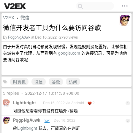
V2EX
微信
›
微信开发者工具为什么要访问谷歌
By
PqgpNgA0wk
at Dec 16, 2022 · 2790 views
由于开发时真机自动预览发现很慢，发现是规则没配置好，让微信相
关域名走了代理，从而看到有
google.com
的连接记录，可是为啥他
要访问谷歌呢
时真机
微信
谷歌
访问
5 replies
•
2022-12-17 13:11:38 +08:00
Lightbright
Dec 16, 2022 via Android
2
1
可能他想看看你有没有在墙外 /翻墙
PqgpNgA0wk
Dec 16, 2022
OP
2
@
Lightbright
我去，可能真的在判断