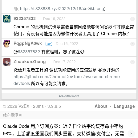
![](
https://i.328888.xyz/2022/12/16/4nGkb.png
)
932357832
Dec 16, 2022
3
Chrome 的真机调试也是需要当前网络能够访问谷歌时才能正常
使用，有没有可能是因为微信开发者工具用了 Chrome 内核？
PqgpNgA0wk
Dec 16, 2022
OP
4
@
932357832
有道理吼，忘了这茬😅
ZhaokunZhang
Dec 17, 2022
5
微信开发者工具的 调试功能使用的应该就是 谷歌开源的
https://github.com/ChromeDevTools/awesome-chrome-
devtools
所以有可能会请求。
Advertisement
© 2026 V2EX · 28ms · 3.9.8.5
About
·
Language
绝命毒师 AI
Claude Code 用户订阅方案：近 7 日全站平均缓存命中率约
›
98%，上游额度重置我们同步重置，支持微信/支付宝，无需