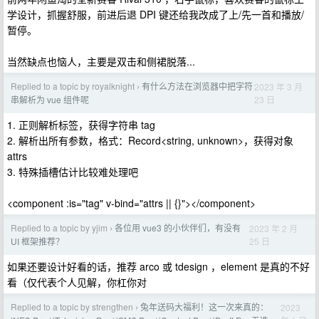
学设计，抓握舒服，前进后退 DPI 键还给我改成了上/先一首和播放/
暂停。
当然缺点也恼人，主要是双击和侧裙脱落...
Replied to a topic by royalknight
有什么方法在浏览器中把字符
2023 年 3 月
›
23 日
串解析为 vue 组件呢
1. 正则解析标签，获得字符串 tag
2. 解析出所有参数，格式：Record<string, unknown>，获得对象
attrs
3. 特殊插槽估计比较难处理吧
<component :is="tag" v-bind="attrs || {}"></component>
Replied to a topic by yjim
各位用 vue3 的小伙伴们，有没有
2023 年 2 月
›
25 日
UI 框架推荐？
如果还要设计好看的话，推荐 arco 或 tdesign ，element 是真的不好
看（仅代表个人见解，你杠你对 ​
Replied to a topic by strengthen
兔年送码大福利！这一次来真的：
2023
›