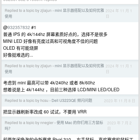
Replied to a topic by zjiajun
mini 显示器搭配以及如何优雅
2024 年 11 月 1
›
日
使用
@
932357832
#1
普通 IPS 的 4k/144hz 屏幕素质好点的，选择不是很多
MINI LED 好像有亮度过高和可视角度不佳的问题
OLED 有可能烧屏
好像挺难选的...
Replied to a topic by zjiajun
mini 显示器搭配以及如何优雅
2024 年 11 月 1
›
日
使用
考虑到 mini 最高可以带 4k/240hz 或者 8k/60hz
想着说是上 4k/144hz ，目前三种选择 LCD/MINI LED/OLED
Replied to a topic by hcsu
Dell U3223QE 频闪问题
2023 年 11 月 8 日
›
把显示器刷新率改成 60 试试，不要用 VRR
Replied to a topic by nnegier
使用 Mac 的你们用三方鼠标
2023 年 7 月 2
›
日
吗？
前两年闲鱼淘的全新赛睿 Rival 310 ，右手鼠标，喜欢赛睿的鼠标工