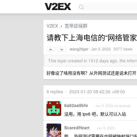
V2EX
宽带症候群
›
请教下上海电信的“网络管家”
wang2tiger
·
Jan 5, 2023
· 3377 views
This topic created in 1312 days ago, the inf
好像设了啥用没有啊？从外网测试还是说未打开
9 replies
•
2023-01-20 08:42:26 +08:00
6a82aa9bfe
Jan 5, 2023 via Android
没用，用 ipv6 吧，默认可以入站
ScaredHeart
Jan 5, 2023
能， 外网测试需要在内网被映射端口