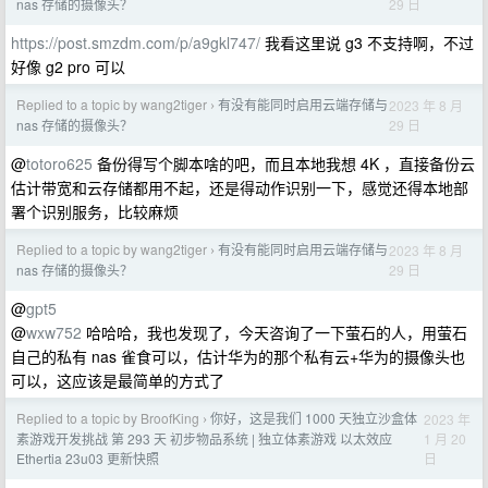
29 日
nas 存储的摄像头？
https://post.smzdm.com/p/a9gkl747/
我看这里说 g3 不支持啊，不过
好像 g2 pro 可以
Replied to a topic by wang2tiger
有没有能同时启用云端存储与
2023 年 8 月
›
29 日
nas 存储的摄像头？
@
totoro625
备份得写个脚本啥的吧，而且本地我想 4K ，直接备份云
估计带宽和云存储都用不起，还是得动作识别一下，感觉还得本地部
署个识别服务，比较麻烦
Replied to a topic by wang2tiger
有没有能同时启用云端存储与
2023 年 8 月
›
29 日
nas 存储的摄像头？
@
gpt5
@
wxw752
哈哈哈，我也发现了，今天咨询了一下萤石的人，用萤石
自己的私有 nas 雀食可以，估计华为的那个私有云+华为的摄像头也
可以，这应该是最简单的方式了
Replied to a topic by BroofKing
你好，这是我们 1000 天独立沙盒体
2023 年
›
1 月 20
素游戏开发挑战 第 293 天 初步物品系统 | 独立体素游戏 以太效应
日
Ethertia 23u03 更新快照