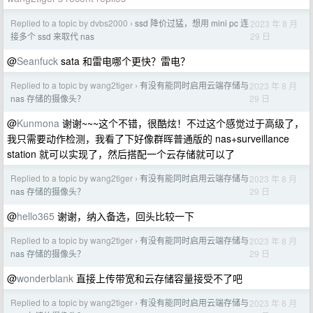
Replied to a topic by dvbs2000
ssd 降价过猛，想用 mini pc 连
2023 年 8 月
›
29 日
接多个 ssd 来取代 nas
@
Seanfuck
sata 和雷电哪个更快？雷电？
Replied to a topic by wang2tiger
有没有能同时启用云端存储与
2023 年 8 月
›
29 日
nas 存储的摄像头？
@
Kunmona
谢谢~~~这个不错，很酷炫！不过这个感觉过于高级了，
我只需要动作检测，我看了下好像群晖普通版的 nas+surveillance
station 就可以实现了，然后搭配一个云存储就可以了
Replied to a topic by wang2tiger
有没有能同时启用云端存储与
2023 年 8 月
›
29 日
nas 存储的摄像头？
@
hello365
谢谢，纳入备选，回头比较一下
Replied to a topic by wang2tiger
有没有能同时启用云端存储与
2023 年 8 月
›
29 日
nas 存储的摄像头？
@
wonderblank
直接上传带宽和云存储容量接受不了吧
Replied to a topic by wang2tiger
有没有能同时启用云端存储与
2023 年 8 月
›