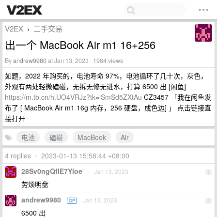
V2EX
二手交易
›
出一个 MacBook Air m1 16+256
By
andrew9980
at Jan 13, 2023 · 1984 views
如题，2022 年购买的，电池寿命 97%，电池循环了几十次，灰色，
外观有两处轻微磕碰，无拆无修无进水，打算 6500 出 [闲鱼]
https://m.tb.cn/h.UO4VRJz?tk=lSmSd5ZXtAu
CZ3457 「我在闲鱼发
布了 [ MacBook Air m1 16g 内存，256 硬盘，成色边] 」 点击链接直
接打开
电池
磕碰
MacBook
Air
4 replies
•
2023-01-13 15:58:44 +08:00
28Sv0ngQfIE7Yloe
Jan 13, 2023
1
劳烦明盘
andrew9980
Jan 13, 2023
OP
2
6500 出