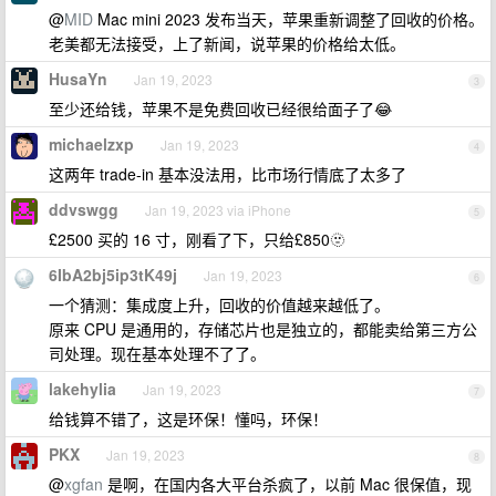
@
MID
Mac mini 2023 发布当天，苹果重新调整了回收的价格。
老美都无法接受，上了新闻，说苹果的价格给太低。
HusaYn
Jan 19, 2023
3
至少还给钱，苹果不是免费回收已经很给面子了😂
michaelzxp
Jan 19, 2023
4
这两年 trade-in 基本没法用，比市场行情底了太多了
ddvswgg
Jan 19, 2023 via iPhone
5
£2500 买的 16 寸，刚看了下，只给£850🫥
6IbA2bj5ip3tK49j
Jan 19, 2023
6
一个猜测：集成度上升，回收的价值越来越低了。
原来 CPU 是通用的，存储芯片也是独立的，都能卖给第三方公
司处理。现在基本处理不了了。
lakehylia
Jan 19, 2023
7
给钱算不错了，这是环保！懂吗，环保！
PKX
Jan 19, 2023
8
@
xgfan
是啊，在国内各大平台杀疯了，以前 Mac 很保值，现