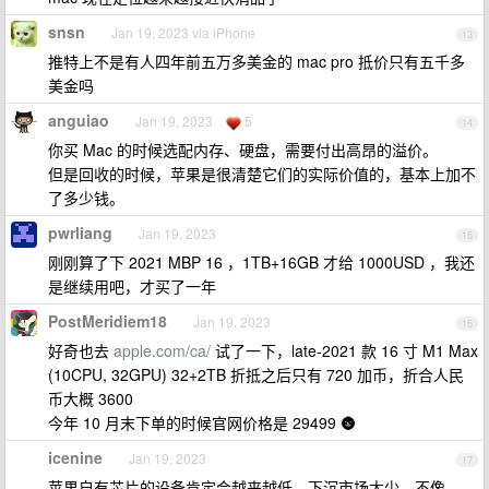
snsn
Jan 19, 2023 via iPhone
13
推特上不是有人四年前五万多美金的 mac pro 抵价只有五千多
美金吗
anguiao
Jan 19, 2023
5
14
你买 Mac 的时候选配内存、硬盘，需要付出高昂的溢价。
但是回收的时候，苹果是很清楚它们的实际价值的，基本上加不
了多少钱。
pwrliang
Jan 19, 2023
15
刚刚算了下 2021 MBP 16 ，1TB+16GB 才给 1000USD ，我还
是继续用吧，才买了一年
PostMeridiem18
Jan 19, 2023
16
好奇也去
apple.com/ca/
试了一下，late-2021 款 16 寸 M1 Max
(10CPU, 32GPU) 32+2TB 折抵之后只有 720 加币，折合人民
币大概 3600
今年 10 月末下单的时候官网价格是 29499 🌚
icenine
Jan 19, 2023
17
苹果自有芯片的设备肯定会越来越低，下沉市场太少，不像