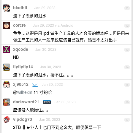
blxdhlf
Jan 29, 2023
11
流下了羡慕的泪水
corcre
Jan 29, 2023 via Android
12
龟龟…这得是用 ipd 做生产工具的人才会买的版本吧…但是用来
做生产工具的人一般来说应该自己就有，感觉不太好出手
xqcode
Jan 30, 2023
13
NB
flyflyfly14
Jan 30, 2023
14
流下了羡慕的泪水，接不住。。。
xj90512
Jan 30, 2023
OP
15
@
wilhexm
11 寸的哈
darksword21
Jan 30, 2023
PRO
16
应该没人能接住。。
vipdog73
Jan 30, 2023
17
2TB 非专业人士也用不到这么大，顺便羡慕一下