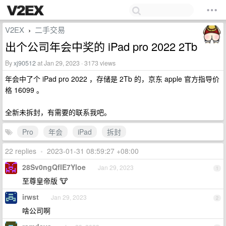
V2EX
二手交易
›
出个公司年会中奖的 iPad pro 2022 2Tb
By
xj90512
at Jan 29, 2023 · 3173 views
年会中了个 iPad pro 2022 ，存储是 2Tb 的，京东 apple 官方指导价
格 16099 。
全新未拆封，有需要的联系我吧。
Pro
年会
iPad
拆封
22 replies
•
2023-01-31 08:59:27 +08:00
28Sv0ngQfIE7Yloe
Jan 29, 2023
1
至尊皇帝版 🐮
irwst
Jan 29, 2023
2
啥公司啊